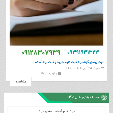
ثبت برند|چگونه برند ثبت کنیم،خرید و ثبت برند آماده
تاریخ :24 آبان 1400, 11:20
بـازدید : 828
مشاهده
دسـته بندی فـروشگاه
برند های آماده ، مشاور برند