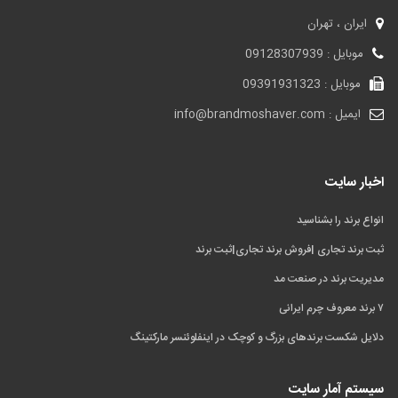
ایران ، تهران
موبایل : 09128307939
موبایل : 09391931323
ایمیل : info@brandmoshaver.com
اخبار سایت
انواع برند را بشناسید
ثبت برند تجاری |فروش برند تجاری|ثبت برند
مدیریت برند در صنعت مد
۷ برند معروف چرم ایرانی
دلایل شکست برندهای بزرگ و کوچک در اینفلوئنسر مارکتینگ
سیستم آمار سایت