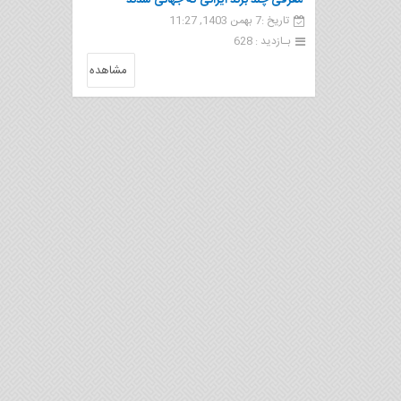
معرفی چند برند ایرانی که جهانی شدند
تاریخ :7 بهمن 1403, 11:27
بـازدید : 628
مشاهده