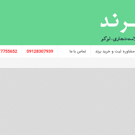
مشاوره ثبت و خرید برند
تماس با ما
09128307939
77755652