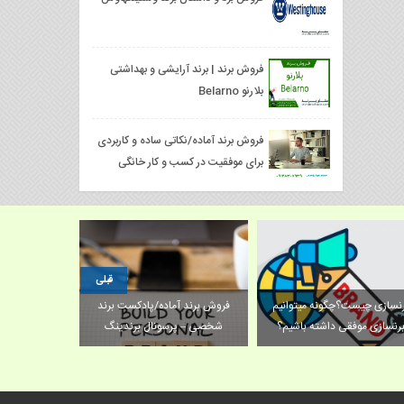
فروش برند | برند آرایشی و بهداشتی
بلارنو Belarno
فروش برند آماده/نکاتی ساده و کاربردی
برای موفقیت در کسب و کار خانگی
قبلی
نسازی چیست؟چگونه میتوانیم
فروش برند آماده/پادکست برند
شرایط قانو
رنسازی موفقی داشته باشیم؟
شخصی – پرسونال برندینگ
ش