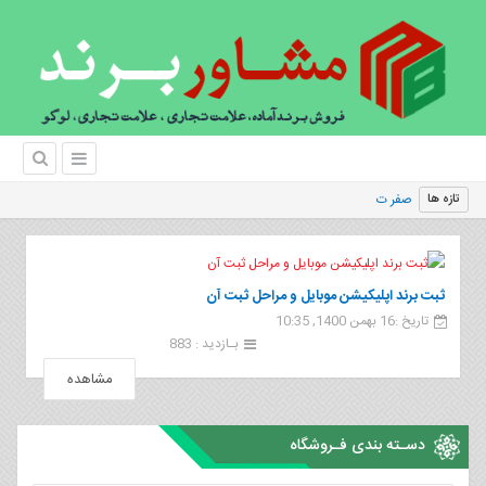
صفر تا صد ش
تازه ها
ثبت برند اپلیکیشن موبایل و مراحل ثبت آن
تاریخ :16 بهمن 1400, 10:35
بـازدید : 883
مشاهده
دسـته بندی فـروشگاه