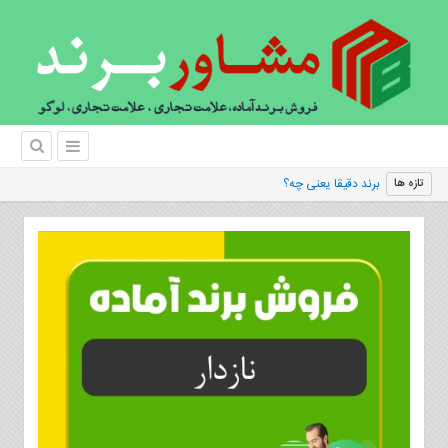
برند دقیقا یعنی چه؟
تازه ها