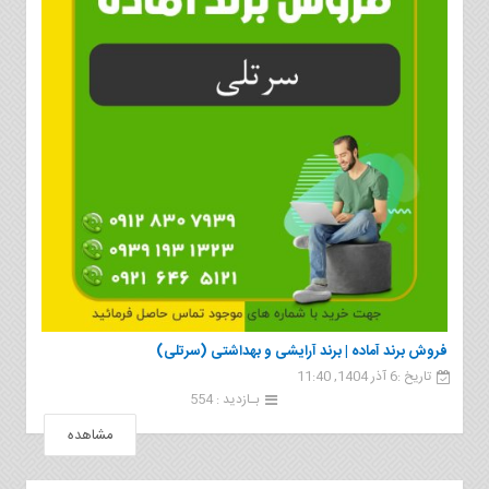
فروش برند آماده | برند آرایشی و بهداشتی (سرتلی)
تاریخ :6 آذر 1404, 11:40
بـازدید : 554
مشاهده