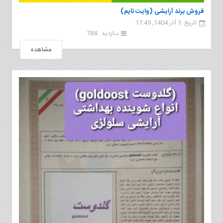
فروش برند آرایشی (وایت نایم)
تاریخ :1 آذر 1404, 17:49
بـازدید : 784
مشاهده