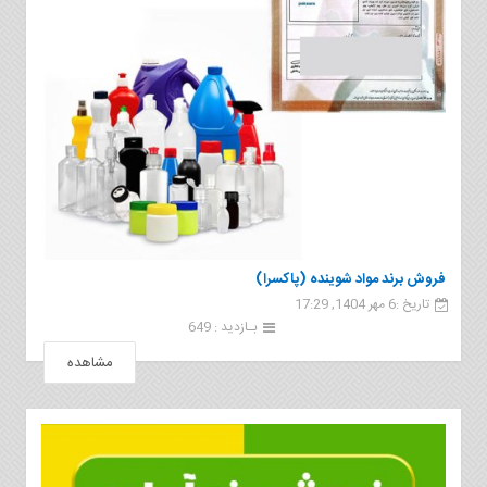
فروش برند مواد شوینده (پاکسرا)
تاریخ :6 مهر 1404, 17:29
بـازدید : 649
مشاهده