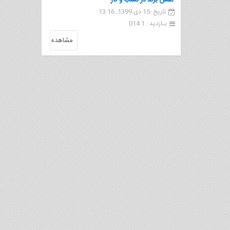
نقش برند در کسب و کار
تاریخ :15 دی 1399, 13:16
بـازدید : 1 014
مشاهده