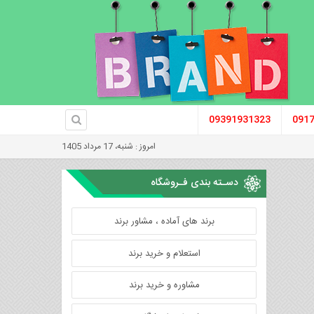
09391931323
091
امروز : شنبه، 17 مرداد 1405
دسـته بندی فـروشگاه
برند های آماده ، مشاور برند
استعلام و خرید برند
مشاوره و خرید برند