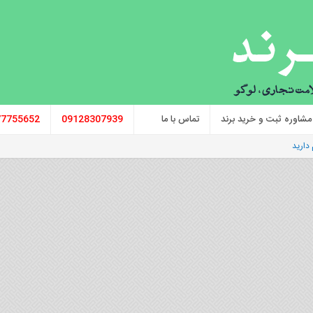
مشاوره ثبت و خرید برند
تماس با ما
09128307939
77755652
دارید