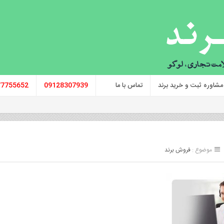
مشاوره ثبت و خرید برند
تماس با ما
09128307939
77755652
موضوع :
فروش برند