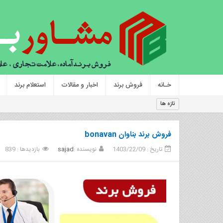
خـانه
فروش برند
اخبار و مقالات
استعلام برند
برن
تازه ها
فروش برند بناوان bonavan
تاریخ : 1403/22/09
نویسنده :
sajad
بازدیدها : 839