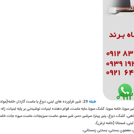
طبقه
29: شیر، فرآورده های لبنی، دوغ یا ماست گازدار، خامه(مواد
 سویا، خامه سویا، کشک سویا، مایه ماست، قوام دهنده لبنیات، نوشیدنی بر پایه لبنیات، ژله بر
اهی، کشک، دوغ، پنیر پیتزا، سرشیر، دسر، شیر سمنو، ماست سبزیجات، ماست میوه جات، خامه
لبنی، اسمتانا (خامه ترش)،