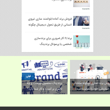
فروش برند آماده/توانمند سازی نیروی
انسانی از طریق تحول دیجیتال چگونه
است؟
برند/۶ کار ضروری برای برندسازی
شخصی یا پرسونال برندینگ
قبلی
وش برند تجاری/چگونه ساختار
برندینگ محصول چیست و چه
سازمانی خود را تقویت کنید!
تاثیری بر کسب و کار شما دارد؟
فروش برند و