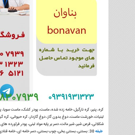
کره، پنیر، کره نارگیل، خامه زده شده، ماست، پودر کشک، ماست سویا، پنیر
لبنیات، خورشت ماست، دوغ بدون گاز، دوغ گازدار، کره حیوانی، کره گی
شکلاتی، قرص شیر، شیر مالت، دسر بر پایه مواد لبنی، پودر فرآورده های 
طبقه
30: بستنی، بستنی یخی، چوب بستنی، دسر خامه ای، خامه قنادی، معجون بستنی، بستنی زمستانی،