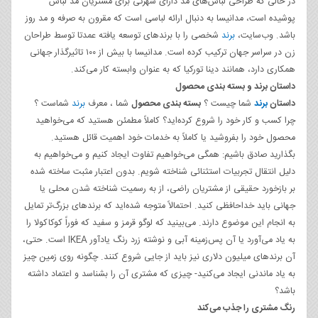
در حالی که طراحی لباس‌های مد دارای شهرتی برای مشتریان مد لباس
پوشیده است، مدانیسا به دنبال ارائه لباسی است که مقرون به صرفه و مد روز
باشد. وب‌سایت،
برند
شخصی را با برندهای توسعه یافته عمدتا توسط طراحان
زن در سراسر جهان ترکیب کرده است. مدانیسا با بیش از ۱۰۰ تاثیرگذار جهانی
همکاری دارد، همانند دینا تورکیا که به عنوان وابسته کار می‌کند.
داستان برند و بسته بندی محصول
داستان
برند
شما چیست ؟
بسته بندی محصول
شما ، معرف
برند
شماست ؟
چرا کسب و کار خود را شروع کرده‌اید؟ کاملاً مطمئن هستید که می‌خواهید
محصول خود را بفروشید یا کاملاً به خدمات خود اهمیت قائل هستید.
بگذارید صادق باشیم: همگی می‌خواهیم تفاوت ایجاد کنیم و می‌‌خواهیم به
دلیل انتقال تجربیات استثنائی شناخته شویم. بدون اعتبار مثبت ساخته شده
بر بازخورد حقیقی از مشتریان راضی، از به رسمیت شناخته شدن محلی یا
جهانی باید خداحافظی کنید. احتمالاً متوجه شده‌اید که برندهای بزرگ‌تر تمایل
به انجام این موضوع دارند. می‌بینید که لوگو قرمز و سفید که فوراً کوکاکولا را
به یاد می‌آورد یا آن پس‌زمینه آبی و نوشته زرد رنگ یادآور IKEA است. حتی،
آن برندهای میلیون دلاری نیز باید از جایی شروع کنند. چگونه روی زمین چیز
به یاد ماندنی ایجاد می‌کنید- چیزی که مشتری آن را بشناسد و اعتماد داشته
باشد؟
رنگ مشتری را جذب می‌کند