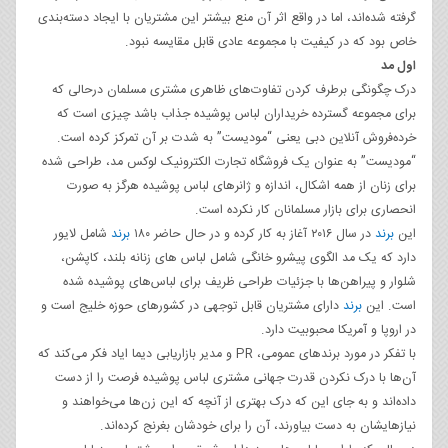
گرفته شده‌اند، اما در واقع اثر آن منع بیشتر این مشتریان با ایجاد دسته‌بندی
خاص بود که در کیفیت با مجموعه عادی قابل مقایسه نبود.
اول مد
درک چگونگی برطرف کردن تفاوت‌های ظاهری مشتری مسلمان درحالی که
برای مجموعه گسترده خریداران لباس پوشیده جذاب باشد چیزی است که
خرده‌فروش آنلاین دبی یعنی “مودیست” به شدت بر آن تمرکز کرده است.
“مودیست” به عنوان یک فروشگاه تجارت الکترونیک لوکس مد، طراحی شده
برای زنان از همه اشکال، اندازه‌ و ژانرهای لباس پوشیده هرگز به صورت
انحصاری برای بازار مسلمانان کار نکرده است.
این
برند
در سال ۲۰۱۶ آغاز به کار کرده و در حال حاضر ۱۸۰
برند
شامل لایور
دارد که یک مد الگوی پیشرو خانگی شامل لباس های زنانه بلند، کاپشن،
شلوار و پیراهن‌ها با جزئیات طراحی ظریف برای لباس‌های پوشیده شده
است. این
برند
دارای مشتریان قابل توجهی در کشورهای حوزه خلیج است و
در اروپا و آمریکا محبوبیت دارد.
با تفکر در مورد برندهای عمومی، PR و مدیر بازاریابی دیما ایاد فکر می‌کند که
آن‌ها با درک نکردن قدرت جهانی مشتری لباس پوشیده فرصت را از دست
داده‌اند و به جای این که درک بهتری از آنچه که این زن‌ها می‌خواهند و
نیازهایشان به دست بیاورند، آن را برای خودشان بغرنج کرده‌اند.