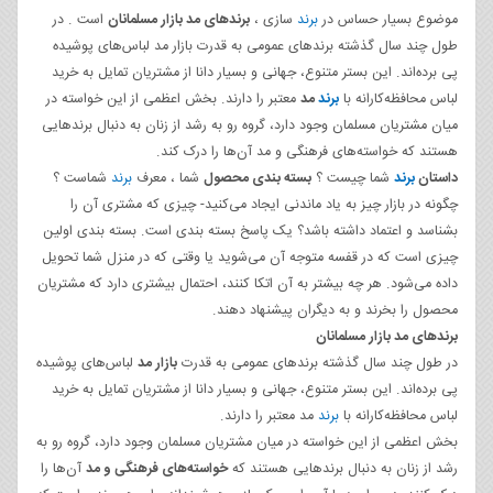
موضوع بسیار حساس در
برند
سازی ،
برندهای مد بازار مسلمانان
است . در
طول چند سال گذشته برندهای عمومی به قدرت بازار مد لباس‌های پوشیده
پی برده‌اند. این بستر متنوع، جهانی و بسیار دانا از مشتریان تمایل به خرید
لباس محافظه‌کارانه با
برند
مد
معتبر را دارند. بخش اعظمی از این خواسته در
میان مشتریان مسلمان وجود دارد، گروه رو به رشد از زنان به دنبال برندهایی
هستند که خواسته‌های فرهنگی و مد آن‌ها را درک کند.
داستان
برند
شما چیست ؟
بسته بندی محصول
شما ، معرف
برند
شماست ؟
چگونه در بازار چیز به یاد ماندنی ایجاد می‌کنید- چیزی که مشتری آن را
بشناسد و اعتماد داشته باشد؟ یک پاسخ بسته بندی است. بسته بندی اولین
چیزی است که در قفسه متوجه آن می‌شوید یا وقتی که در منزل شما تحویل
داده می‌شود. هر چه بیشتر به آن اتکا کنند، احتمال بیشتری دارد که مشتریان
محصول را بخرند و به دیگران پیشنهاد دهند.
برندهای مد بازار مسلمانان
در طول چند سال گذشته برندهای عمومی به قدرت
بازار مد
لباس‌های پوشیده
پی برده‌اند. این بستر متنوع، جهانی و بسیار دانا از مشتریان تمایل به خرید
لباس محافظه‌کارانه با
برند
مد معتبر را دارند.
بخش اعظمی از این خواسته در میان مشتریان مسلمان وجود دارد، گروه رو به
رشد از زنان به دنبال برندهایی هستند که
خواسته‌های فرهنگی و مد
آن‌ها را