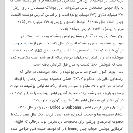
درک کنند. در مواجهه با آن، این یک بازی هوشمندانه برای هر برندی است که
به بازار جهانی مسلمانان لباس می‌فروشد. بازار پوشاک مسلمانان دارای ارزش
۲۷۰ میلیارد دلاری (۲۰۷ میلیارد پوند) است و بر اساس گزارش موسسه اقتصاد
جهان اسلام سال ۱۹/۲۰۱۸ توسط تامسون رویترز به ۳۶۰ میلیارد دلار (۲۷۵
میلیارد پوند) تا ۲۰۲۳ افزایش خواهد یافت.
بهتر است بگوییم که آگاهی مشتری لباس پوشیده رو به رشد است. در
سومین هفته مد لباس پوشیده لندن در سال ۲۰۱۹ که بیش از ۶۰
برند
جهانی
در آن شرکت کرده‌اند. متخصص مد لباس پوشیده لندن Aab که در پایتخت
فروشگاه دارد و در امتیازات دبنهامز در خاورمیانه ظاهر شده است مشاهده کرده
است که فروشش ۸۰% نسبت به سال قبل افزایش یافته است.
نت اِ پورتر اکنون اصلاح مد لباس پوشیده را انجام می‌دهد، در حالی که
برندهایی نظیر زارا، مانگو و DKNY همگی مجموعه پوشش رمضان را ایجاد
کرده‌اند. در اکتبر ۲۰۱۷، مارکز و اسپنسر بعد از اینکه
مد لباس پوشیده
به عبارت
جستجو رایج تبدیل شد، ایده تصحیح آنلاین لباس پوشیده را معرفی کردند که
در آن مشتریان به دنبال لباس‌ها، آستین و گردن بلندتر بودند.
در انتهای بازار طراحی لباس، Dolce & Gabbana مدی را در سال ۲۰۱۶ با
انتشار مجموعه عبا و حجاب گلدوزی شده ایجاد کردند. یک سال بعد، نایک با
مجموعه لباس‌های ورزشی برای محجبه‌ها دردسترس بود، درحالی که Eagle
آمریکایی پوشش حجاب جین (denim) را که توسط حلیمه آدن طراحی شده