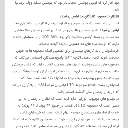
بود آغاز کرد که اولین پوشش حجاب‌دار بود که پوشش ستاره ووگ بریتانیا
شد.
انتظارات مصرف کنندگان مد لباس پوشیده
اما، علی‌رغم علاقه برندهای عمومی و اندازه غیرقابل انکار بازار، مشتریان
مد
لباس پوشیده
هنوز احساس ناامیدی می‌کنند. بر اساس تحلیل ۵۰۰ مشتری
مد مسلمان توسط آژانس خلاقیت یکپارچه ODD 86% زنان مسلمان اعتقاد
دارند که توسط برندهای مد معمولی نادیده گرفته شده‌اند
خرده‌فروشان باید کارهای بیشتری برای تضمین اینکه مجموعه‌ها به خوبی
دریافت شوند انجام دهند، اگرچه ۶۳% پاسخ‌دهندگان احساس می‌کنند که
مجموعه‌های لباس پوشیده از برندهای معمولی تمایل دارند که لباس فرهنگی
مناسب به جای نیازهای مد آن‌ها ارائه دهند. این نگرش توسط وبلاگ‌نویس
برجسته
مد لباس پوشیده
دینا تورکیا به اشتراک گذاشته شده است که
استراتژی پشت افتتاح مجموعه LTD لباس پوشیده H&M را یادآوری می‌کند
که در زمان رمضان سال گذشته انتشار یافت.
در ویدیوهای یوتیوب، تورکیا اشاره کرده است که تقارن با رمضان به این
معنی است که مجموعه LTD (با قیمت در حدود ۴۴ پوند تا ۹۴ پوند) به
شدت از نمادهای مسلمانان مرسوم الهام گرفته است که خریداران لباس
پوشیده می‌تواند به هر طریقی آن را بخرند. او همچنین اشاره کرده است که
ایده آن بود که استفاده کنندگان از لباس پوشیده احساس کنند که در نظر