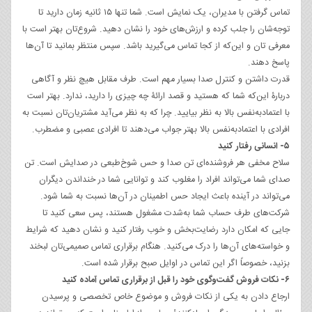
تماس گرفتن با مدیران، یک نمایش است. شما تنها ۱۵ ثانیه زمان دارید تا
توجه‌شان را جلب کرده و ارزش‌های خود را نشان دهید. شروع‌تان بهتر است با
معرفی تان و این‌که از کجا تماس می‌گیرید باشد. سپس منتظر بمانید تا آن‌ها
پاسخ دهند.
قدرت داشتن و کنترل صدا بسیار مهم است. طرف مقابل هیچ نظر و آگاهی
دربارۀ این‌که شما که هستید و قصد ارائۀ چه چیزی را دارید، ندارد. بهتر است
با اعتمادبه‌نفس بالا به نظر بیایید. چرا که به نظر می‌آید مشتریان‌تان نسبت به
افرادی با اعتماد‌به‌نفس بالا بهتر جواب می‌دهند تا افرادی عصبی و مضطرب.
۵- انسانی رفتار کنید
سلاح مخفی هر فروشنده‌ای تن صدا و حس شوخ‌طبعی در صدایش است. تن
صدای شما می‌تواند افراد را مغلوب کند و توانایی شما در خنداندن دیگران
می‌تواند در آینده باعث ایجاد حس اطمینان در آن‌ها نسبت به شما شود.
شرکت‌های طرف حساب شما به‌شدت مشغول هستند، پس سعی کنید تا
جایی که امکان دارد رضایت‌بخش و خوب رفتار کنید و نشان دهید که شرایط
و خواسته‌های آن‌ها را درک می‌کنید. هنگام برقراری تماس صمیمی‌تان لبخند
بزنید، خصوصاً اگر این تماس در اوایل صبح برقرار شده است.
۶- نکات فروش گفت‌وگوی خود را قبل از برقراری تماس آماده کنید
ارجاع دادن به یکی از نکات فروش و موضوع خاص تخصصی و پرسیدن