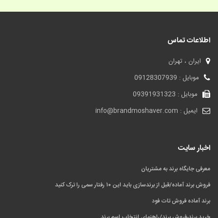
اطلاعات تماس
ایران ، تهران
موبایل : 09128307939
موبایل : 09391931323
ایمیل : info@brandmoshaver.com
اخبار سایت
معرفی جایگاه برند به مشتریان
فروش برند آماده/قبل از برندسازی باید این ۱۰ رفتار سمی را ترک کنید
برند آماده فروش تات فود
خرید برند،فروش برند/راهنمای انتخاب اسم برند