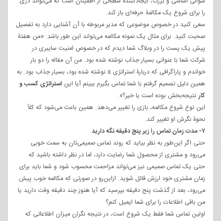
سؤالی اساسی و بزرگ، ایجادکنندۀ سطحی از اطمینان است که می‌تواند دری
را برای شروع یک مکالمۀ حرفه‌ای باز کند.
سعی کنید در خصوص موضوعی که مدیر مربوطه با آن آشنایی دارد به تفصیل
صحبت کنید. برای مثال یک نمونه مکالمه می‌تواند این طور باشد: «من هفتۀ
پیش یک پست را در وبلاگ شما دیدم که در خصوص امنیت سایبری در
شرکت شما با عنوانی بسیار جذاب نوشته شده بود. من آن مقاله را دو بار
خواندم و پاراگرافی که دربارۀ استراتژی x نوشته شده بود، بسیار جذاب بود. به
همین دلیل تصمیم گرفتم با شما تماس بگیرم ببینم آیا این
استراتژی کسب و
کار
نتیجه‌بخش بوده است یا خیر؟».
این نوع شروع مکالمه، بازی را تغییر می‌دهد. همین باعث می‌شود که کلاً
نحوۀ نگرش او تغییر کند.
۷- مدت زمان تماس را زیر پنج دقیقه نگه دارید
حتی اگر این‌طور به نظر بیاید که روند تماس صمیمی‌تان به سمت خوبی
می‌رود و مشتری از محصول شما رضایت دارد، اما در نظر داشته باشید که
حتی یک تماس صمیمی نیز می‌تواند مزاحمت محسوب شود و شما باید برای
زمان مشتری خود ارزش قائل شوید. ازاین‌رو در صورتی که مکالمه خوب پیش
می‌رود، بعد از گذشت پنج دقیقه بپرسید که آیا هنوز چند دقیقه وقت دارید یا
من باقی اطلاعات را برای شما ایمیل کنم؟
اولین تماس شما فقط یک شروع است، در نتیجه نگران میزان اطلاعاتی که