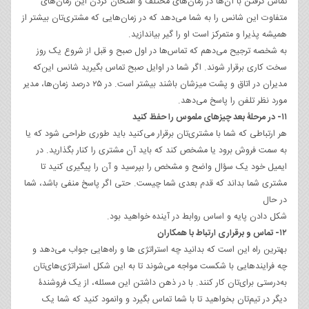
تماس گرفتن با آن‌ها در زمان‌های مختلف و امتحان کردن این زمان‌های
متفاوت این شانس را به شما می‌دهد که در زمان‌هایی که مشتری‌تان بیشتر از
همیشه پذیرا و متمرکز است او را گیر بیاندازید.
به شخصه ترجیح می‌دهم که تماس‌ها در اول صبح و قبل از شروع یک روز
سخت کاری برقرار شوند. اگر شما در اوایل صبح تماس بگیرید شانس این‌که
مدیران در اتاق و پشت میزشان باشند بیشتر است. در ۲۵ درصد زمان‌ها، مدیر
مورد نظر تلفن را پاسخ می‌دهد.
۱۱- در مرحلۀ بعد چیزهای ملموس را حفظ کنید
هر ارتباطی که شما با مشتری‌تان برقرار می‌کنید باید طوری طراحی شود که یا
به سمت فروش برود یا مشخص کند که باید آن مشتری را کنار بگذارید. در
ایمیل خود یک سؤال واضح و مشخص را بپرسید و آن را پیگیری کنید تا
مشتری شما بداند که قدم بعدی شما چیست. حتی اگر پاسخ منفی باشد، شما
در حال
شکل دادن پایه و اساس روابط در آینده خواهید بود.
۱۲- تماس و برقراری ارتباط با همکاران
بهترین راه این است که بدانید چه استراتژی ها و راه‌هایی جواب می‌دهد و
چه فرایندهایی با شکست مواجه می‌شوند تا به این شکل استراتژی‌های‌تان
به‌درستی برای‌تان کار کنند. با در ذهن داشتن این مسئله، از یک فروشندۀ
دیگر در تیم‌تان بخواهید تا با شما تماس بگیرد و وانمود کنید که شما یک