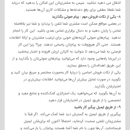
انتقال می‌ دهید نباشید. سپس به مشتری‌تان این امکان را بدهید که دریابد
شما نقطۀ عطفی برای رفع دغدغه‌ها و مشکلات کاری آن‌ها هستید.
۸- یکی از نکات فروش مهم : پیام صوتی بگذارید
در بعضی مواقع ممکن است مشتری شما تلفن را برندارد و شما نیز بلافاصله
تماس را پایان دهید و به دنبال برقراری تماس بعدی باشید. این کار را انجام
ندهید. پیام‌های صوتی گزینه‌های خوبی برای ترغیب مشتریان و ارائۀ اطلاعات
هستند. حتی اگر هیچ‌وقت به پیام‌تان پاسخی ندهند. چرا؟ زیرا این کار
فرصتی به شما می‌دهد تا بتوانید به کارتان ارزش افزوده و اعتبار ببخشید.
در این‌جا راه‌هایی وجود دارد که می‌توانید پیام‌های صوتی‌تان را بگذارید و از
این طریق اهداف‌تان را محقق بسازید:
یکی از نکات فروش اساسی را دربارۀ کار به‌صورت مختصر و سریع بیان کنید و
بگویید در صورت تمایل بیش‌تر آن‌ها می‌توانید اطلاعات بیش‌تری در
اختیارشان بگذارید.
به آن‌ها بگویید که می‌خواهید یک استراتژی کمک‌کننده و منابع مفید و
تخصصی را از طریق ایمیل در اختیارشان قرار دهید.
۹- از طریق ایمیل پیگیر کار باشید
پیگیری از طریق ایمیل به گسترش دید شما کمک می‌کند. اگر قبلاً با
مشتری‌تان تلفنی صحبت کرده‌اید، احتمالاً اکنون که برای‌شان ایمیل
فرستاده‌اید، آن‌ها چون با نام شما آشنا هستند پیام‌تان را باز می‌کنند و