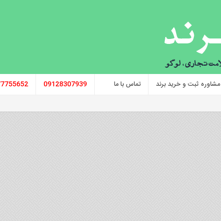
مشاوره ثبت و خرید برند
تماس با ما
09128307939
77755652