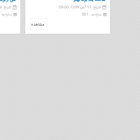
ساخت یک برند بهتر
قبل از برن
تاریخ :11 آبان 1399, 09:00
تاریخ :18 مهر 1399, 10:43
بـازدید : 931
بـازدید : 19
مشاهده