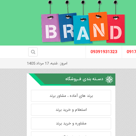
09391931323
091
امروز : شنبه، 17 مرداد 1405
دسـته بندی فـروشگاه
برند های آماده ، مشاور برند
استعلام و خرید برند
مشاوره و خرید برند