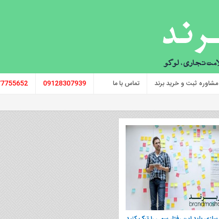
مشاوره ثبت و خرید برند
تماس با ما
09128307939
77755652