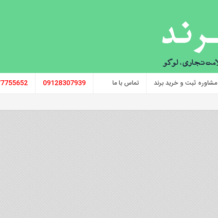
مشاوره ثبت و خرید برند
تماس با ما
09128307939
77755652