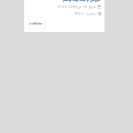
فروش و ثبت برند لوستر
تاریخ :13 دی 1399, 12:35
بـازدید : 1 813
مشاهده