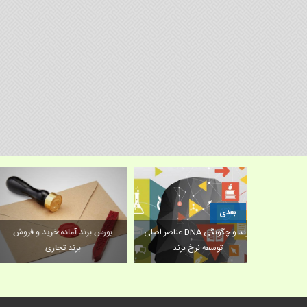
بعدی
 هویت برند
عناصر اصلی DNA برند و چگونگی
بورس برند آماده؛خرید و فروش
توسعه نرخ برند
برند تجاری