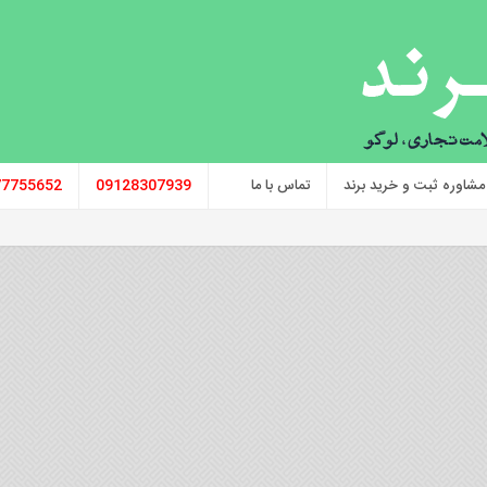
مشاوره ثبت و خرید برند
تماس با ما
09128307939
77755652