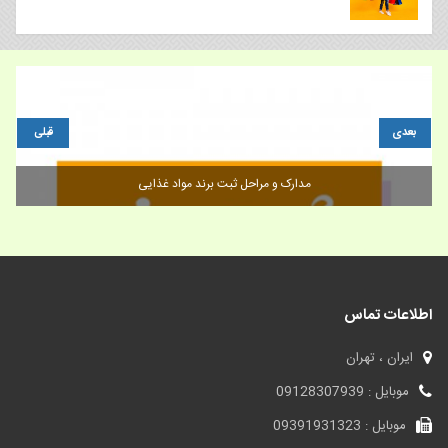
بعدی
قبلی
مدارک و مراحل ثبت برند مواد غذایی
اطلاعات تماس
ایران ، تهران
موبایل : 09128307939
موبایل : 09391931323