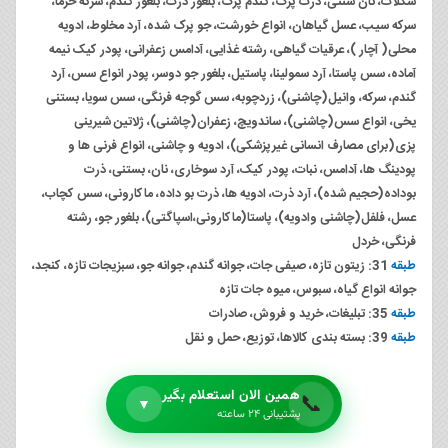
شکلات، نان سنتی، ذرت پرک، گندم پرک، بلغور ذرت، بلغور گندم، سرکه خرما،
سرکه سیب، عسل گیاهان، انواع خورشت، جو پرک شده، آرد مخلوط، ادویه
محلی( آچار )، عرقیات گیاهی، رشته غذایی، آدامس زعفرانی، پودر کیک نیمه
آماده، سس پاستا، آرد سمولینا، پاستیل، بلغور جو دوسر، پودر انواع سس، آرد
گندم، سرکه، وانیل(چاشنی)، زردچوبه، سس گوجه فرنگی، سس سویا، بستنی
یخی، انواع سس(چاشنی)، ساندویچ، زعفران(چاشنی)، ژلاتین شیرینی
پزی(برای مصارف انسانی غیرپزشکی)، ادویه و چاشنی، انواع فرنی ها و
پودینگ ها، آدامس، نبات، پودر کیک، آرد سوخاری، نان، بستنی، ذرت
بوداده(حجیم شده)، آرد ذرت، ادویه ها، ذرت بو داده، ماکارونی، سس کچاب،
عسل، فلفل(چاشنی وادویه)، پاستا(ماکارونی،اسپاگتی)، بلغور جو، رشته
فرنگی، خردل
طبقه
31: زیتون تازه، صیفی جات، جوانه گندم، جوانه جو، سبزیجات تازه، کنجد،
جوانه انواع گیاه، سبوس، میوه جات تازه
طبقه
35: تبلیغات، خرید و فروش، صادرات
طبقه
39: بسته بندی کالاها، توزیع، حمل و نقل
همین الان استعلام بگیر
📞
▼
پشتیبانی ۲۴ ساعته