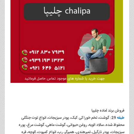
فروش برند آماده چلیپا
طبقه
29: گوشت، تخم خوراکی کبک، پودر سبزیجات، انواع توت جنگلی
محفوظ شده، سالاد الویه، روغن حیوانی، گوشت ماهی، گوشت مرغ، پوره
سبزیجات، پودر نارگیل، تمبرهندی، همبرگر، رب، انواع کمپوت، آلوچه، قره