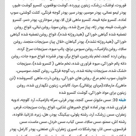
قوروت، لواشک، زرشک، زیتون پرورده، گوشت بوقلمون، کنسرو گوشت طیور،
پودر لیمو عمانی، پودر موسیر، پودر سیر، پودر گوجه فرنگی، کتلت گوشتی، سوپ
آماده، کنسرو مایه قیمه، کنسرو ماهی قزل آلا، پودر سوخاری، پودر دسر، کنسرو
خورشت قیمه، پودر ژله، پیاز سرخ شده، روغن سویا، روغن نباتی، انواع روغن
تصفیه شده گیاهی خوراکی (هیدروژنه شده)، انواع روغن تصفیه شده گیاهی
خوراکی (هیدروژنه نشده)، پودر گیاهان، خلال پیاز، سبزیجات منجمد، روغن
سالاد، روغن بالزامیک، روغن سبوس برنج، پالپ میوه، سبزیجات سرخ کرده،
روغن ارده کنجد، تخم بلدرچین، انواع برگر، پودر فشرده انواع میوه جات، روغن
دانه پالم خوراکی، میوه فرآوری شده، تخم ماهی (کنسرو شده)، سبزیجات
خشک شده، سبزیجات پخته شده، رب گوجه فرنگی، روغن کنجد، سوسیس،
خاویار، سوپ، تخم مرغ، روغن های خوراکی، روغن ذرت، ماهی کنسروشده (تن
ماهی)، مارمالاد(مربای پرتقالی)، مربا، کالباس، زیتون نگهداری شده، روغن
زیتون برای مواد خوراکی، گوشت کنسرو شده
طبقه
30: سس مایونز، سس کنجد، پودر فرنی، سرکه بالزامیک، آرد کلوچه، ادویه
فرآوری شده، پودر آماده انواع خمیرهای غذایی، انواع رولت سبزیجات، قرص
زعفران، سس زرشک، آرد، رشته پلوئی، بیکینگ پودر، هل، زیره، لازانیا، فالوده،
رشته آش، سمنو، سس سالاد، سس کباب، سس خردل، سس ماست، سس
فرانسوی، سس انار، پودرشکلات، اسپری زعفران، نان صنعتی، پودر کارامل، پودر