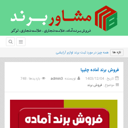
|
تازه ها
فروش برند آماده چلیپا
تاریخ : 1403/12/04
نویسنده :
admin3
بازدیدها : 748
موضوع :
فروش برند