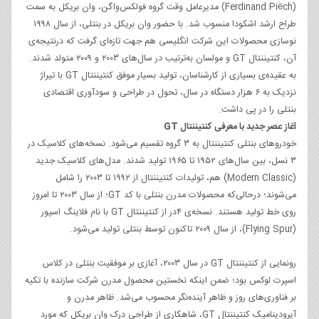
(Ferdinand Piëch) مدیرعامل وقت گروه فولکس‌واگن، وان بریکل به سمت
طراح ارشد اشکودا منسوب شد. با حضور وان بریکل در بنتلی، از سال ۱۹۹۸
نوسازی محصولات این شرکت انگلیسی هم جهت تازه‌ای گرفت که درنتیجه‌ی
آن، کنتیننتال GT و مولسان به‌ترتیب در سال‌های ۲۰۰۳ و ۲۰۰۹ متولد شدند.
به عقیده‌ی بسیاری از کارشناسان، تولید بسیار موفق کنتیننتال GT با تیراژ
نزدیک به ۶ هزار دستگاه در سال، تحول در طراحی و سودآوری اقتصادی
بنتلی را در پی داشت.
آغاز عصر جدید با معرفی کنتیننتال GT
خودروهای بنتلی کنتیننتال به ۳ گروه تقسیم می‌شود. نسخه‌های کلاسیک در
۳ نسل، بین سال‌های ۱۹۵۲ تا ۱۹۶۵ تولید شدند. مدل‌های کلاسیک جدید
(Modern Classic) هم، تولیدات کنتیننتال از ۱۹۹۲ تا ۲۰۰۳ را شامل
می‌شوند؛ درحالی‌که محصولات مدرن بنتلی با کد GT؛ از سال ۲۰۰۳ تا امروز
روی خط تولید هستند. نسخه‌ی ۴‌در از کنتیننتال GT با نام فلاینگ اسپور
(Flying Spur)، از سال ۲۰۰۹ تاکنون توسط بنتلی تولید می‌شود.
رونمایی از کنتیننتال GT در سال ۲۰۰۳، آغازی بر موفقیت بنتلی در کلاس
اسپرت لوکس بود؛ ضمن اینکه نخستین محصول مدرن شرکت سازنده با تکیه
بر فناوری‌های روز و ظاهر آینده‌نگر محسوب می‌شد. ظاهر مدرن و
آیرودینامیک کنتیننتال GT، شاهکاری از طراحی درک وان بریکل که مورد