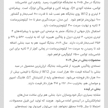
بنتایگا در سال ۲۰۱۵ به نمایشگاه فرانکفورت رسید. پلتفرم این شاسی‌بلند
لوکس، مشابه آئودی Q۷، پورشه کاین و فولکس‌واگن توارگ است. پیشرانه‌ی
۶ لیتری و W12 روی بنتایگاه هم نصب شد تا قدرت ۶۰۰ اسب‌بخار و گشتاور
۹۰۰ نیوتن‌متر فراهم شود. این مدل، سرعت‌گیری صفر تا ۱۰۰ کیلومتربرساعت
۴ ثانیه و نهایت سرعت ۳۰۰ کیلومتربرساعت دارد.
استقبال بازار جهانی از بنتایگا، منجر به عرضه‌ی این خودرو با پیشرانه‌های ۴
لیتری بنزینی، ۴ لیتری دیزل و پلاگین هیبرید کرد که به ترتیب، ۵۴۲ و ۴۳۰ و
۴۵۶ اسب‌بخار قدرت دارند. سال ۲۰۱۹، بنتایگا اسپید هم به سبد بنتلی اضافه
شد تا رسیدن به سرعت ۱۰۰ کیلومتربرساعت در زمانی کم‌تر از ۴ ثانیه برای این
شاسی‌بلند لوکس ۲۵۰۰ کیلوگرمی فراهم شود.
محصولات بنتلی در سال ۲۰۱۹
نسخه‌ی پلاگینی هیبرید از شاسی‌بلند بنتایگا، ارزان‌ترین محصول در سبد
بنتلی با آستانه قیمت ۱۵۰ هزار است. مدل W12 از بنتایگا با قیمتی بیش از
۲۰۰ هزار دلار فروخته می‌شود. نسخه‌های پایه از کنتیننتال GT، فلاینگ اسپور
و مولسان هم، به‌ترتیب ۲۰۰، ۱۹۲ و ۳۰۷ هزار دلار قیمت دارند.
بنتلی در آینده
مشابه بسیاری دیگر خودروسازان دنیا، بنتلی هم برای ساخت مدل‌های
تمام‌الکتریکی در آینده‌ی آماده می‌شود. هرچند که تولید این قبیل محصولات،
احتمالا تا سال ۲۰۲۵ محقق نخواهد شد؛ می‌توان امیدوار بود نسخه‌های