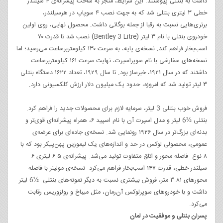
داشت به بنتلی پیوستند. این شرایط، منجر به ساخت پیشرانه‌ی ۴ سیلندر
خطی ۳ لیتری بنتلی شد که به جهت نصب ۴ سوپاپ در هرسیلندر،
برتری‌هایی نسبت به رقبا از جمله بوگاتی داشت. محصول نهایی، روی اولین
خودروی بنتلی با نام ۳ لیتر (Bentley 3 Litre) نصب شد تا قدرت ۷۰
اسب‌بخار فراهم کند. نسخه‌ی پایه، به سرعت ۱۳۰ کیلومتربرساعت می‌رسید؛ اما
نسخه‌های سفارشی با نام سوپراسپرت، نهایت سرعت ۱۶۱ کیلومتربرساعت
داشتند که در سال ۱۹۲۱، خبرساز بود. تا سال ۱۹۲۹، تعداد ۱۶۲۲ دستگاه بنتلی
۳ لیتر تولید شد که امروزه، حدود یک میلیون دلار ارزش کلکسیونی دارد.
فروش خوب بنتلی 3 لیتر، سرمایه لازم برای محصولات جدید را فراهم کرد.
بنتلی ½6 لیتر و مدل اسپرت آن با نام اسپید ۶، همراه پیشرانه‌ا‌ی قوی‌تر و
بدنه‌ای بزرگ‌تر در سال ۱۹۲۶ رونمایی شد. نسخه‌ی جاده‌ای برای عرضه‌ی
عمومی، محصولی لوکس در حد و اندازه‌های یک لیموزین پهن‌پیکر بود که با
۸ نوع فاصله محور و اتاق متفاوت تولید می‌شد. پیشرانه‌ی ۶.۵ لیتری ۶
سیلندر خطی، قدرت ۱۴۷ اسب‌بخار فراهم می‌کرد. نسخه‌ی مولینر با فاصله
محورهای ۳.۸۱ متر، فروش بیشتری نسبت به دیگر نمونه‌های بنتلی ½6 لیتر
داشت و با خودروهای سوپرلوکس آن‌رمان، مثل میباخ و رولزوریس رقابت
می‌کرد.
پسران بنتلی و موفقیت در لمان