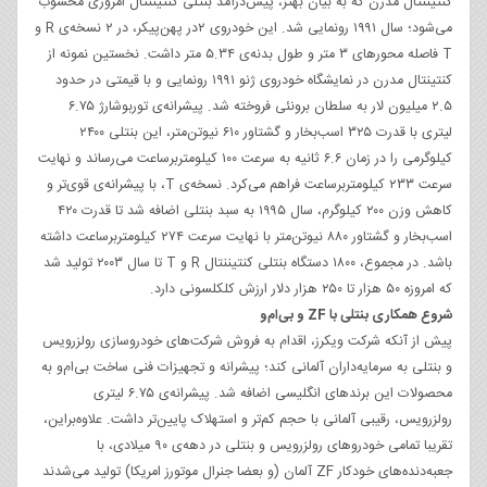
کنتیننتال مدرن که به بیان بهتر، پیش‌درآمد بنتلی کنتیننتال امروزی محسوب
می‌شود؛ سال ۱۹۹۱ رونمایی شد. این خودروی ۲در پهن‌پیکر، در ۲ نسخه‌ی R و
T فاصله محورهای ۳ متر و طول بدنه‌ی ۵.۳۴ متر داشت. نخستین نمونه‌ از
کنتینتال مدرن در نمایشگاه خودروی ژنو ۱۹۹۱ رونمایی و با قیمتی در حدود
۲.۵ میلیون لار به سلطان برونئی فروخته شد. پیشرانه‌ی توربوشارژ ۶.۷۵
لیتری با قدرت ۳۲۵ اسب‌بخار و گشتاور ۶۱۰ نیوتن‌متر، این بنتلی ۲۴۰۰
کیلوگرمی را در زمان ۶.۶ ثانیه به سرعت ۱۰۰ کیلومتربرساعت می‌رساند و نهایت
سرعت ۲۳۳ کیلومتربرساعت فراهم می‌کرد. نسخه‌ی T، با پیشرانه‌ی قوی‌تر و
کاهش وزن ۲۰۰ کیلوگرم، سال ۱۹۹۵ به سبد بنتلی اضافه شد تا قدرت ۴۲۰
اسب‌بخار و گشتاور ۸۸۰ نیوتن‌متر با نهایت سرعت ۲۷۴ کیلومتربرساعت داشته
باشد. در مجموع، ۱۸۰۰ دستگاه بنتلی کنتیننتال R و T تا سال ۲۰۰۳ تولید شد
که امروزه ۵۰ هزار تا ۲۵۰ هزار دلار ارزش کلکلسونی دارد.
شروع همکاری بنتلی با ZF و بی‌ام‌و
پیش از آنکه شرکت ویکرز، اقدام به فروش شرکت‌های خودروسازی رولزرویس
و بنتلی به سرمایه‌داران آلمانی کند؛ پیشرانه و تجهیزات فنی ساخت بی‌ام‌و به
محصولات این برندهای انگلیسی اضافه شد. پیشرانه‌ی ۶.۷۵ لیتری
رولزرویس، رقیبی آلمانی با حجم کم‌تر و استهلاک پایین‌تر داشت. علاوه‌بر‌این،
تقریبا تمامی خودروهای رولزرویس و بنتلی در دهه‌ی ۹۰ میلادی، با
جعبه‌دنده‌های خودکار ZF آلمان (و بعضا جنرال موتورز امریکا) تولید می‌شدند