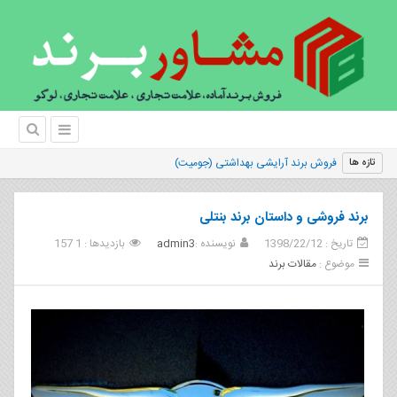
فروش برند آرایشی بهداشتی (جوميت)
تازه ها
برند فروشی و داستان برند بنتلی
تاریخ : 1398/22/12
نویسنده :
admin3
بازدیدها : 1 157
موضوع :
مقالات برند