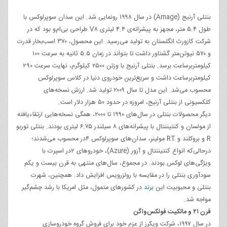
بنتلی آرنیج (Arnage) در سال ۱۹۹۸ رونمایی شد. این سدان سوپرلوکس با
طول ۵.۴ متر، مجهز به پیشرانه‌ی ۴.۴ لیتری V۸ طراحی بی‌ام‌و بود که در
شرکت کاز‌ورث انگلستان به تولید می‌رسید. این محصول، ۳۷۰ اسب‌بخار قدرت
و ۵۷۰ نیوتن‌متر گشتاور داشت تا بتواند در زمان ۵.۵ ثانیه به سرعت ۱۰۰
کیلومتربرساعت برسد. بنتلی آرنیج با وزتن ۲۵۰۰ کیلوگرم، نهایت سرعت ۲۹۰
کیلومتربرساعت داشت و سریع‌ترین خودروی دنیا در کلاس سوپرلوکس
محسوب می‌شد. این مدل تا سال ۲۰۰۹ تولید شد. ارزش نسخه‌های
کلکسیونی از بنتلی آرنیج، امروزه در حدود ۵۰ هزار دلار است.
دیگر محصولات بنتلی در سال‌های ۱۹۹۰ تا ۲۰۰۰، همگی نسخه‌هایی ارتقاءیافته
از مولسان و کنتیننتال با پیشرانه‌های ۸ سیلندر ۶.۷۵ لیتری بودند. بنتلی توربو
R و بروکلند و RT مولینر، سدان‌های سوپرلوکس ۴در محسوب می‌شدند؛
درحالی‌که انواع کنتیننتال و آزور (Azure)، خودروهای ۲در اسپرت با
ویژگی‌های لوکس بودند. در مجموع، سال‌های منتهی به قرن بیست و یکم
سودآوری بنتلی را در مقایسه با رولزرویس افزایش داد. همچنین، شهرت
بنتلی و محبوبیت این
برند
در کشورهای متمول، مثل امریکا با رشد چشم‌گیر
مواجه شد.
قرن ۲۱ و مالکیت فولکس‌واگن
در سال ۱۹۹۷، شرکت ویکرز از عزم خود برای فروش گروه خودروسازی