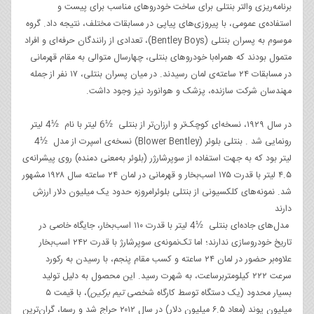
برنامه‌ریزی والتر بنتلی برای ساخت خودروهای مناسب برای پیست و
استفاده‌ی عمومی، با پیروزی‌های پیاپی در مسابقات مختلف، نتیجه داد. گروه
موسوم به پسران بنتلی (Bentley Boys)، تعدادی از رانندگان حرفه‌ای و افراد
متمول بودند که همراه‌با خودروهای بنتلی، چهارسال متوالی به مقام قهرمانی
در مسابقات ۲۴ ساعته‌ی لمان رسیدند. در میان پسران بنتلی، ۱۷ نفر از جمله
مهندسان شرکت سازنده، پزشک و هوانورد نیز وجود داشت.
در سال ۱۹۲۹، نسخه‌ای کوچک‌تر و ارزان‌تر از بنتلی ½6 لیتر با نام ½4 لیتر
رونمایی شد . بنتلی بلوئر (Blower Bentley) نسخه‌ی اسپرت از مدل ½4
لیتر بود که به جهت استفاده از سوپرشارژر (بلوئر به‌معنی دمنده) روی پیشرانه‌ی
۴.۵ لیتر با قدرت ۱۷۵ اسب‌بخار و قهرمانی در لمان ۲۴ ساعته سال‌ ۱۹۲۸ مشهور
شد. نمونه‌های کلکسیونی از بنتلی بلوئرامروزه حدود یک میلیون دلار ارزش
دارند
مدل‌های جاده‌ای بنتلی ½4 لیتر با قدرت ۱۱۰ اسب‌بخار، جایگاه خاصی در
تاریخ خودروسازی ندارند؛ اما تک‌نمونه‌ی سوپرشارژ با قدرت ۲۴۲ اسب‌بخار
علاوه‌بر حضور در لمان ۲۴ ساعته و کسب مقام پنجم، با رسیدن به رکورد
سرعت ۲۲۲ کیلومتربرساعت، به شهرت رسید. این محصول به دلیل تولید
بسیار محدود (یک دستگاه توسط کارگاه شخصی
تیم برکین
)، با قیمت ۵
میلیون پوند (معاد ۶.۵ میلیون دلار) در سال ۲۰۱۲ حراج شد و رسما، گران‌ترین