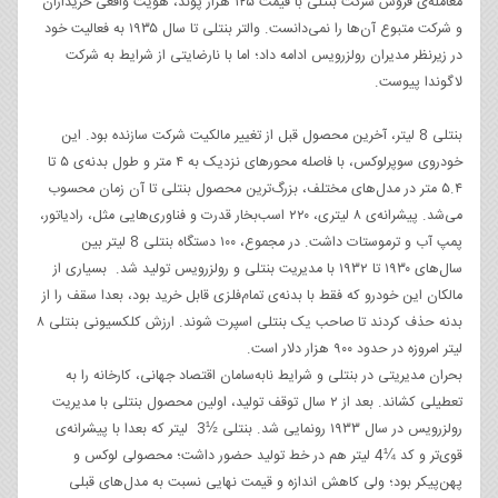
معامله‌ی فروش شرکت بنتلی با قیمت ۱۲۵ هزار پوند، هویت واقعی خریداران
و شرکت متبوع آن‌ها را نمی‌دانست. والتر بنتلی تا سال ۱۹۳۵ به فعالیت خود
در زیرنظر مدیران رولزرویس ادامه داد؛ اما با نارضایتی از شرایط به شرکت
لاگوندا پیوست.
بنتلی 8 لیتر، آخرین محصول قبل از تغییر مالکیت شرکت سازنده بود. این
خودروی سوپرلوکس، با فاصله محورهای نزدیک به ۴ متر و طول بدنه‌ی ۵ تا
۵.۴ متر در مدل‌های مختلف، بزرگ‌ترین محصول بنتلی تا آن زمان محسوب
می‌شد. پیشرانه‌ی ۸ لیتری، ۲۲۰ اسب‌بخار قدرت و فناوری‌هایی مثل، رادیاتور،
پمپ آب و ترموستات داشت. در مجموع، ۱۰۰ دستگاه بنتلی 8 لیتر بین
سال‌های ۱۹۳۰ تا ۱۹۳۲ با مدیریت بنتلی و رولزرویس تولید شد. بسیاری از
مالکان این خودرو که فقط با بدنه‌ی تمام‌فلزی قابل خرید بود، بعدا سقف را از
بدنه حذف کردند تا صاحب یک بنتلی اسپرت شوند. ارزش کلکسیونی بنتلی ۸
لیتر امروزه در حدود ۹۰۰ هزار دلار است.
بحران مدیریتی در بنتلی و شرایط نابه‌سامان اقتصاد جهانی، کارخانه را به
تعطیلی کشاند. بعد از ۲ سال توقف تولید، اولین محصول بنتلی با مدیریت
رولزرویس در سال ۱۹۳۳ رونمایی شد. بنتلی ½3 لیتر که بعدا با پیشرانه‌ی
قوی‌تر و کد ¼4 لیتر هم در خط تولید حضور داشت؛ محصولی لوکس و
پهن‌پیکر بود؛ ولی کاهش اندازه و قیمت نهایی نسبت به مدل‌های قبلی