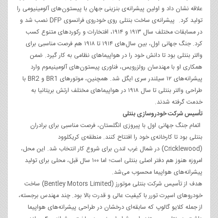
علاقه‌ نشان داد و اولین پیشرانه‌ی بنزینی جهان با پیستون‌های آلومینیومی را
تولید کرد. پیشرانه‌ی ساخت بنتلی روی خودروی فرانسوی DFP نصب شد و
در مسابقات مختلف سال ۱۹۱۳ و ۱۹۱۴، افتخارات و رکوردهای متنوع کسب
کرد. جنگ جهانی اول، بین سال‌های ۱۹۱۴ تا ۱۹۱۸ هم فرصت مناسبی برای
والتر بنتلی بود تا دانش خود را در هواپیماهای نظامی به کار گیرد. ضمن
همکاری او با مهندسان رولزرویس، فناوری پیستون‌های آلومینیموم وارد
پیشرانه‌های ۱۲ سیلندر سری ایگل شد. همچنین، موتورهای BR1 و BR2 با
طراحی والتر بنتلی تا سال ۱۹۱۸ در هواپیماهای مختلف ارتش بریتانیا به
خدمت گرفته شدند.
تأسیس شرکت خودروسازی بنتلی
اتمام جنگ جهانی اول با پیروزی انگلستان، فرصت مناسبی برای برادران
بنتلی بود تا کارخانه‌ی خود را افتتاح کنند. منطقه‌ی کریکلوود
(Cricklewood) در شمال غرب لندن برای شروع کار انتخاب شد. این محل،
امروزه هنوز هم دفتر اصلی بنتلی است؛ اما ۱۰۰ سال قبل، محلی برای تولید
پیشرانه‌های هواپیما محسوب می‌شد.
هدف از تأسیس شرکت بنتلی موتورز (Bentley Motors Limited) ساخت
خودروهای اسپرت تورر با کیفیت عالی و قدرت بالا بود. چند مهندس برجسته،
از جمله کلایو گالوپ که سابقه‌ای درخشان در طراحی پیشرانه‌های هواپیما