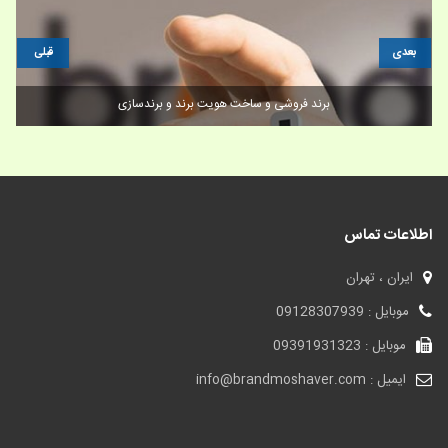
بعدی
قبلی
برند فروشی و ساخت هویت برند و برندسازی
اطلاعات تماس
ایران ، تهران
موبایل : 09128307939
موبایل : 09391931323
ایمیل : info@brandmoshaver.com