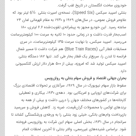
خودروی ساخت انگلستان در تاریخ لقب گرفت.
بنتلی اسپید سیکس (Speed Six)، نسخه‌ی اسپرت بنتلی ½6 لیتر بود که
علاوه‌بر فروش عمومی، در سال‌های ۱۹۲۹ و ۱۹۳۰ به مقام قهرمانی لمان ۲۴
ساعته رسید. این خودرو مجهز به پیشرانه‌ی تقویت‌شده ۶.۶ لیتری، ۱۸۰
اسب‌بخار قدرت داشت و در زمانی حدود ۱۰ ثانیه به سرعت ۱۰۰ کیلومتربرساعت
می‌رسید. اسپید سیکس، با نهایت سرعت ۱۳۵ کیلومتربرساعت، در سری
مسابقات قطار آبی (Blue Train Races) هم شرکت داشت تا مسیر شمال
فرانسه تا لندن را، سریع‌تر یک قطار بخار طی کند. تنها ۱۸۲ دستگاه بنتلی
اسپید سیکس تولید شد که امروزه، بیش از ۵۰۰ هزار دلار ارزش کلکسیونی
دارد.
بحران جهانی اقتصاد و فروش سهام بنتلی به رولزرویس
سقوط بازار سهام نیویورک در سال ۱۹۲۹، سرآغازی بر تحولات اقتصادی بزرگ
برای شرکت‌های اروپایی و امریکایی بود. دهه‌ی ۱۹۳۰، بیکاری و تعطیلی
کارخانه‌ها در کشورهای مختلف جهان را در‌پی داشت و بیش از همه به
برندهای لوکس با محصولات گران‌قیمت، ضربه زد. کاهش فروش و سررسید
بازپرداخت وام‌های بانکی، خیلی زود بنتلی را به ورطه‌ی ورشکستگی کشاند تا
سرانجام در سال ۱۹۳۱، بخش اصلی سهام این شرکت به رولزرویس فروخته
شود. براساس شنیده‌های غیررسمی، والتر بنتلی تا آخرین لحظات اتمام