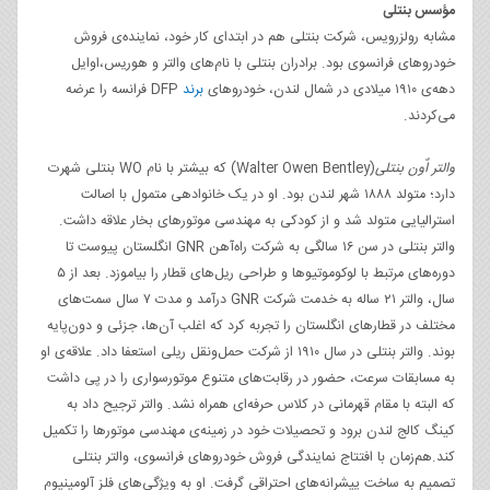
مؤسس بنتلی
مشابه رولزرویس، شرکت بنتلی هم در ابتدای کار خود، نماینده‌ی فروش
خودروهای فرانسوی بود. برادران بنتلی با نام‌های والتر و هوریس،اوایل
دهه‌ی ۱۹۱۰ میلادی در شمال لندن، خودروهای
برند
DFP فرانسه را عرضه
می‌کردند.
والتر اٌون بنتلی
(Walter Owen Bentley) که بیشتر با نام WO بنتلی شهرت
دارد؛ متولد ۱۸۸۸ شهر لندن بود. او در یک خانواده‎ی متمول با اصالت
استرالیایی متولد شد و از کودکی به مهندسی موتورهای بخار علاقه داشت.
والتر بنتلی در سن ۱۶ سالگی به شرکت راه‌آهن GNR انگلستان پیوست تا
دوره‌های مرتبط با لوکوموتیو‌ها و طراحی ریل‌های قطار را بیاموزد. بعد از ۵
سال، والتر ۲۱ ساله به خدمت شرکت GNR درآمد و مدت ۷ سال سمت‌های
مختلف در قطارهای انگلستان را تجربه کرد که اغلب آن‌ها، جزئی و دون‌پایه
بوند. والتر بنتلی در سال ۱۹۱۰ از شرکت حمل‌و‌نقل ریلی استعفا داد. علاقه‌ی او
به مسابقات سرعت، حضور در رقابت‌های متنوع موتورسواری را در پی داشت
که البته با مقام قهرمانی در کلاس حرفه‌ای همراه نشد. والتر ترجیح داد به
کینگ کالج لندن برود و تحصیلات خود در زمینه‌ی مهندسی موتورها را تکمیل
کند.هم‌زمان با افتتاج نمایندگی فروش خودروهای فرانسوی، والتر بنتلی
تصمیم به ساخت پیشرانه‌های احتراقی گرفت. او به ویژگی‌های فلز آلومینیوم