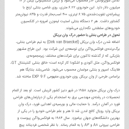
کلاس سوپرلوکس ۴‌در محسوب می‌شود و ارزش کلکسینونی بیش از ۱۲
میلیون دلار دارد. این خودروی ۶.۲۲ متری، روی شاسی بنتلی ارنج با
پیشرانه‌ی تقویت‌شده‌ی ۶.۷۵ لیتری، ۴۰۰ اسب‌بخار قدرت و ۸۳۵ نیوتن‌متر
گشتاور داشت. هر ۲ دستگاه بنتلی استیت لیموزن امروزه در کلکسیون
خودروهای سلطنتی نگه‌داری می‌شوند.
تحول در طراحی بنتلی با حضور درک وان بریکل
اضافه شدن
درک وان بریکل
(Dirk van Braeckel) به تیم طراحی بنتلی،
برگ‌برنده‌ی فولکس‌واگن برای توسعه‌ی این شرکت بود. این طراح مشهور
بلژیکی که از گذشته تاکنون برای شرکت‌های مختلف زیرمجموعه‌ی
فولکس‌واگن، مثل آئودی و اشکودا کار کرده است؛ خالق بنتلی کنتیننتال GT،
فلاینگ اسپور و بنتلی مولسان محسوب می‌شود. شاسی‌بلند بنتایگا هم
براساس طرحی از وان بریکل روی خودروی مفهومی EXP 9 F ساخته شد.
درک وان بریکل متولید ۱۹۵۸ در شهر دنیز کشور اتریش است. او بعد از اتمام
تحصیلات در رشته‌ی مهندسی برق به استخدام یکی از دپارتمان‌های طراحی
فورد در آلمان درآمد. با حمایت مالی و بورسیه‌ی اهدایی فورد، درک وان
بریکل وارد رویال کالج لندن شد تا هنر و علم طراحی خودرو را در یکی از
بهترین دانشگاه‌های جهان بیاموزد. سال ۱۹۸۴ به فولکس‌واگن پیوست و
طراحی بیرونی A۸ و A۳ را به اتمام رساند. با نظر شخصی فردیناند پیچ