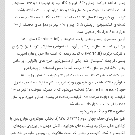
بنتلی فراهم می‌کرد. بنتلی ½3 لیتر و ¼4 لیتر به ترتیب ۱۱۰ و ۱۲۶ اسب‌بخار
قدرت داشتند تا نهایت سرعت‌های ۱۴۵ و ۱۶۰ کیلومتربرساعت داشته باشند.
تولید این خودروها تا سال ۱۹۳۳ به تعداد ۲۴۱۱ دستگاه ادامه داشت. قیمت
نسخه‌ی کلکسیونی از بنتلی ½3 لیتر و ¼4 لیتر در مدل‌های مختلف از ۲۰۰
هزار تا ۸۰۰ هزار دلار متغییر است.
اولین محصول رسمی بنتلی با نام کنتیننتال (Continental) سال ۱۹۵۲
رونمایی شد؛ اما سال‌ها پیش از آن، یک نمونه‌‌ی سفارشی توسط
ژرژ پائولین
و شرکت پرتوت (Portout) به تولید رسید که زمینه‌ساز خودروهای اسپرت
بنتلی، از جمله کنتیننتال شد. یکی از مشهورترین طرح‌های پائولین، براساس
بنتلی ¼4 لیتر در سال ۱۹۳۹ عرضه شد تا ضمن استفاده از پیشرانه‌ی
تقویت‌شده با قدرت ۱۴۰ اسب‌بخار، بدنه‌ی ۲در کوپه با کاهش وزن ۱۵۲
کیلوگرم داشته باشد. این خودروی ویژه امروزه با نام سفارش‌دهنده‌ی متمول
خود (André Embiricos) شناخته می‌شود که با مصرف سوخت ۱۱ لیتر در ۱۰۰
کیلومتر به نهایت سرعت ۱۹۵ کیلومتربرساعت می‌رسید. بنتلی امبیرکاس، سال
۲۰۱۷ با قیمت ۶۱۷ هزار دلار معامله شد.
دهه‌ی ۱۹۴۰ و جنگ جهانی دوم
طی سال‌های جنگ جهان دوم (۱۹۳۹ تا ۱۹۴۵)، بخش هوانوردی رولزرویس با
توانایی عالی در تولید پیشرانه‌های هواپیما، نقش مهمی در پیروزی نیروهای
انگلیسی داشت. کارخانه‌ی بنتلی که تحت مالکیت رولزرویس اداره می‌شد هم،