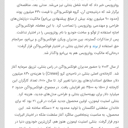
رولزرویس خبر داد که البته شامل بنتلی نیز می‌شد. مدتی بعد، مناقصه‌‌ای
برگزار شد که درنتیجه‌ی آن، گروه فولکس‌واگن با قیمت ۴۳۰ میلیون پوند
(حدود ۹۰ میلیون پوند بیش از مبلغ پیشنهادی بی‌ام‌و) مالکیت دپارتمان‌های
طراحی و مهندسی رولزرویس را تصاحب کرد. با این معامله، فولکس‌واگن
اجازه استفاده از لوگو و ساخت خودرو با نام رولزرویس را در اختیار نداشت.
پس از مذاکرات گسترده، بین مدیران ویکرز، فولکس‌واگن و بی‌ام‌و، سرانجام
حق استفاده از
برند
و نام تجاری بنتلی در اختیار فولکس‌واگن قرار گرفت؛
درحالی‌که مالکیت رولزرویس هم به بی‌ام‌و واگذار شد.
از سال ۲۰۰۳ با حضور مدیران فولکس‌واگن در راس بنتلی، تزریق سرمایه آغاز
شد. کارخانه‌ی اصلی بنتلی در ناحیه‌ی کرو (Crewe) با هزینه‌ی ۸۳۰ میلیون
دلار، مطابق استانداردهای روز دنیا تغییر کرد. تا سال ۲۰۱۰، تعداد کارگران این
کارخانه از ۱۵۰۰ به ۳۵۰۰ نفر افزایش یافت. در مجموع، فولکس‌واگن حدود ۲
میلیارد دلار برای بهینه‌سازی بنتلی و طراحی مدل‌های جدید، هزینه کرد.
بنتلی استیت لیموزن، اولین محصول جدید شرکت در قرن ۲۱ بود که برای
خاندان سلطنتی انگلستان با تولید محدود به ۲ دستگاه ساخته شد. این
محصول، به مناسبت پنجاه‌امین سالگرد آغاز سلطنت ملکه در اخیتار الیزابت
دوم قرار گرفت. بنتلی استیت لیموزن هنوز هم، گران‌ترین خودروی دنیا در