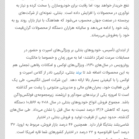
نفع خریدار خواهد بود؛ اما رقابت برای خودروسازان را سخت کرده و نیاز به
نوآوری در محصولات را افزایش داده است. بنتلی، نمونه‌ای از شرکت‌های
برجسته‌ در صنعت جهان محسوب می‌شود که هماهنگ با نیاز بازار، روند رو به
رشد خود را ادامه می‌دهد و سالیانه هزاران دستگاه از محصولات گران‌قیمت
خود را به‌فروش می‌رساند.
از ابتدای تأسیس، خودروهای بنتلی بر ویژگی‌های اسپرت و حضور در
مسابقات سرعت تمرکز داشتند؛ اما به مرور زمان و خصوصا با مالکیت
رولزرویس در سال‌های ۱۹۳۰، ویژگی‌های لوکس و امکانات رفاهی تجملی هم
به این محصولات اضافه شد تا
برند
بنتلی، ترکیبی نادر از کلاس اسپرت و
لوکس را با کیفیتی بسیار بالا ارائه دهد. این شرکت اصیل انگلیسی، طی یک
قرن فعالیت خود، بحران‌های مالی و مدیریتی متنوعی را پشت سر گذاشته
است تا امروزه یکی از برندهای سودآور و ارزشمند زیرمجموعه‌ی فولکس‌واگن
باشد. مجموع فروش انواع خودروهای بنتلی در سال ۲۰۱۸ به ۱۰,۵۶۶ دستگاه
رسید که کاهش ۱۳/۶ درصد نسبت به سال قبل را نشان می‌داد. طی سال‌های
گذشته، حدود نیمی از ظرفیت تولید و فروش بنتلی در اختیار
شاسی‌بلند بنتایگا قرار دارد. همچنین ۴۶ درصد بازار فروش، مربوط به اروپا، ۳۲
درصد آسیا اقیانوسیه و ۲۲ درصد در اختیار کشورهای شما قاره امریکا است.