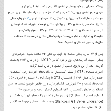
بنتلی در موتوراسپرت
برخلاف بسیاری از خودروسازان لوکس انگلیسی که از ابتدا برای تولید
خودروهای لوکس پهن‌پیکر تأسیس شدند؛ مؤسس و مهندسان بنتلی بر دنیای
سرعت و مسابقات اتومبیل‌رانی متمرکز بودند. موفقیت این
برند
در رقابت‌های
متنوع، منحصر به دهه‌ی ۱۹۳۰ و برادران بنتلی نیست. هرچند که ۵ قهرمانی
در لمان ۲۴ ساعته‌ی ۱۹۲۴، ۱۹۲۷، ۱۹۲۸، ۱۹۲۹ و ۱۹۳۰ بسیار باشکوه و
شایسته‌ی احترام به نظر می‌رسد؛ موفقیت‌های بنتلی در مسابقات مختلف
سال‌های اخیر هم دارای اهمیت است.
پس از ۷۳ سال، بنتلی مجددا به قهرمانی لمان ۲۴ ساعته رسید. خودروهای
بنتلی اسپید 8، رتبه‌های اول و دوم کلاس LMGTP را در لمان ۲۰۰۳ به‌دست
آوردند. بعد از این تاریخ، بنتلی از حضور در لمان کناره گرفت.
امروزه، نسخه‌ی GT3 از بنتلی کنتیننتال در رقابت‌های اتومبیل‌رانی استقامت
حضور دارد. مدل ۲۰۱۹ از کنتیننتال GT3 با پیشرانه‌ی ۸ سیلندر ۴ لیتری، ۵۵۰
اسب‌بخار قدرت و ۷۰۰ نیوتن‌متر گشتاور دارد. وزن خالص خودرو نسبت به مدل
استاندارد جاده‌ای کنتیننتال، ۹۴۴ کیلوگرم کاهش یافته و در حدود ۱۳۰۰
کیلوگرم است. کنتیننتال GT3 برای سال ۲۰۱۹ در رقابت‌های اروپایی بلنک‌پین
(Blancpain GT Series Endurance) و چند رقابت فصلی مربوط به کلاس
GT انگلستان حضور دارد.