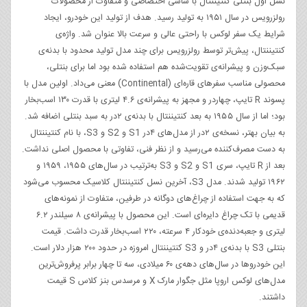
نسل اول بنتلی کنتیننتال با شاسی اختصاصی و متفاوت از محصولات
رولزرویس در سال ۱۹۵۱ به تولید رسید. هدف از تولید این خودرو، ایجاد
شرایط یک سفر لوکس با راحتی عالی و سرعت بالا عنوان شد. واژه‌ی
کنتیننتال، پیش‌تر توسط رولزرویس برای چند مدل تولید محدود با بدنه‌ی
سبک‌وزن و پیشرانه‌ی تقویت‌شده هم استفاده شده بود اما برای بنتلی،
محصولی مناسب سفرهای قاره‌ای (Continental) معنی می‌داد. اولین مدل با
پسوند R تایپ، چهاردر و مجهز به پیشرانه‌ی ۴.۶ لیتری با قدرت ۱۳۰ اسب‌بخار
بود؛ اما از سال ۱۹۵۵ به بعد کنتیننتال با بدنه‌ی ۲‌در به سبد بنتلی اضافه شد.
به بیان بهتر، نسخه‌ی ۲‌در از مدل‌های ۴در S1 و S2 و S3، با نام کنتیننتال
به دست مصرف‌کننده می‌رسید و از نظر فنی، تفاوتی با محصول اصلی نداشت.
بعد از R تایپ، سری S1 و S2 و S3 به‌ترتیب در سال‌های ۱۹۵۵، ۱۹۵۹ و
۱۹۶۲ تولید شدند. مدل S3، آخرین نسل کنتیننتال کلاسیک محسوب می‌شود
که به جهت استفاده از چراغ‌های دوگانه در طرفین، متفاوت از نمونه‌های
قدیمی با تک چراغ دایره‌ای است. این محصول با پیشرانه‌ی ۸ سیلندر ۶.۲
لیتری و جعبه‌دنده‌ی خودکار ۴ سرعته، ۲۲۰ اسب‌بخار قدرت داشت. قیمت
بنتلی S3 با بدنه‌ی ۴در و S3 کنتیننتال امروزه در حدود ۲۰۰ هزار دلار است.
این خودروها در سال‌های دهه‌ی ۶۰ میلادی، سه تا چهار برابر پرفروش‌ترین
مدل‌های لوکس اروپا مثل جگوار مارک X و مرسدس بنز کلاس S قیمت
داشتند.