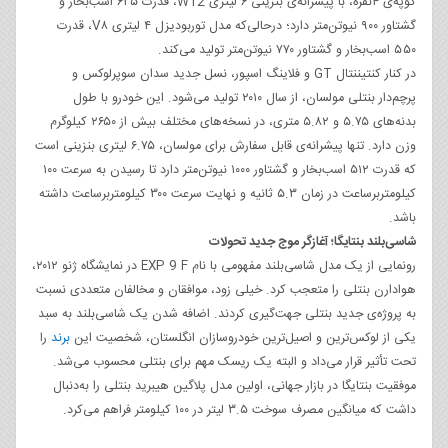
کوپه‌ی ۴‌نفره، با پیشرانه‌ی بنزینی ۶ لیتری W12، قدرت ۶۳۵ اسب‌بخار و
گشتاور ۹۰۰ نیوتن‌متر دارد؛ درحالی‌که مدل توربودیزل ۴ لیتری V۸، قدرت
۵۵۰ اسب‌بخار و گشتاور ۷۷۰ نیوتن‌متر تولید می‌کند.
در کنار کنتیننتال GT و فلاینگ اسپور، نسل جدید سدان سوپرلوکس و
پرچم‌دار بنتلی مولسان، از سال ۲۰۱۰ تولید می‌شود. این خودرو با طول
بدنه‌های ۵.۷۵ و ۵.۸۲ متری، در نسخه‌های مختلف بیش از ۲۶۵۰ کیلوگرم
وزن دارد. تنها پیشرانه‌ی قابل سفارش برای مولسان، ۶.۷۵ لیتری بنزینی است
که قدرت ۵۱۲ اسب‌بخار و گشتاور ۱۰۰۰ نیوتن‌متر دارد تا رسیدن به سرعت ۱۰۰
کیلومتربرساعت در زمان ۵.۳ ثانیه و نهایت سرعت ۳۰۰ کیلومتربرساعت داشته
باشد.
شاسی‌بلند بنتایگا؛ آغازگر موج جدید تحولات
رونمایی از یک مدل شاسی‌بلند مفهومی با نام EXP 9 F در نمایشگاه ژنو ۲۰۱۲،
هوادارن بنتلی را متعجب کرد. خیلی زود، موافقان و مخالفان متعددی نسبت
به پروژه‌ی جدید بنتلی جهت‌گیری کردند. اضافه شدن یک شاسی‌بلند به سبد
یکی از لوکس‌ترین و اصیل‌ترین خودروسازان انگلستان، شخصیت این
برند
را
تحت تأثیر قرار می‌داد و البته یک ریسک مهم برای بنتلی محسوب می‌شد.
موفقیت بنتایگا در بازار جهانی، اولین مدل پلاگین هیبرید بنتلی را به‌دنبال
داشت که میانگین مصرف سوخت ۳.۵ لیتر در ۱۰۰ کیلومتر فراهم می‌کرد.