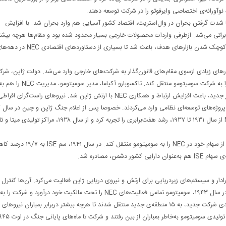
ژاپن از سال ۱۹۲۷ روند نزولی را طی می‌کرد. در سال ۱۹۲۹ و با شدت گرفتن بحران در وال‌استریت، اقتصاد کشور آسیایی هم وارد بحران شد. با افزایش
براتی می‌شد. ازطرفی واردات محصولات خارجی بسیار محدود شده بود و مقام‌ها هرچه بیشت
رقابت داخلی را تشویق می‌کردند. درنهایت کاهش یارانه‌های دولتی و کوچک شدن بازارهای هدف، باعث شد تا بسیاری از دستاوردهای اقتص
اوج گرفتند. درنتیجه فشارهای زیادی ازسوی مقام‌های قانون‌گذار به شرکت‌های خارجی وارد می‌شد. دولت ژاپن، شر
آمریکایی ISE را مجبور کرد تا ۱۵ درصد از سهام مالکیت خود در NEC را به شرکت سومیتومو منتقل کند. تاکس
ایوادار برعهده گرفت که در سال ۱۹۲۹ بازنشست شده بود. تغییر ساختار جدید، باعث افزایش ارتباط و همکاری NEC با ارتش ژاپن شد. نیروهای را
سرمایه‌گذاری‌ها با شدت بیشتری ادامه پیدا کرد. درنتیجه، فروش NEC از سال ۱۹۳۱ تا ۱۹۳۷، رشد هفت‌برابری را تجربه کرد و از سال ۹۳۸
دولت نظامی ژاپن در سال‌های بعد، ISE را مجبور کرد تا بخش دیگری از سهام خود در NEC را به سومیتومو منتقل کند. 
ن، مصادره شد.
رادار و سیستم‌های زیردریایی برای ارتش و نیروی دریایی ژاپن فعالیت می‌کرد. آن‌ها کنترل 
زیرمجموعه‌ی چینی خود را در جریان جنگ تحت مالکیت خود گرفتند. در سال ۱۹۴۳، سومیتومو تمامی فعالیت‌های NEC را تحت مالکیت خود درآورد و شرکت را به
Sumitomo Communication Industries تغییر نام داد. مراکز تولیدی شرکت جدید، به ۱۵ منطقه‌ی جدید منتقل شدند تا هرچه بیشتر دربرابر بمباران نیروهای