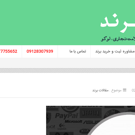
مشاوره ثبت و خرید برند
تماس با ما
09128307939
77755652
موضوع :
مقالات برند