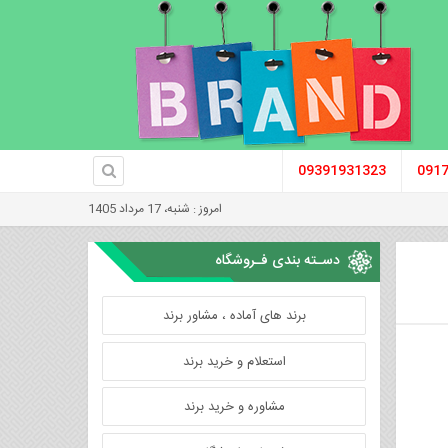
09391931323
091
امروز : شنبه، 17 مرداد 1405
دسـته بندی فـروشگاه
برند های آماده ، مشاور برند
استعلام و خرید برند
مشاوره و خرید برند