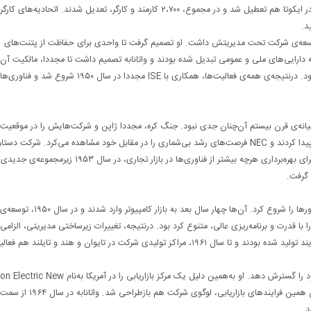
ستو و تاکازاکی را تعطیل کردند. به‌علاوه، آزمایش‌گاه تحقیق و توسعه در ایکوتا هم تعطیل شد و در مجموع، ۲،۷۰۰ کارمند و کارگر، تعدیل شدند. اتحادیه
 توسعه‌ی شرکت تحت مدیریتش داشت. او تصمیم گرفت تا واحدی برای حفاظت از پتنت‌های
دارایی‌های ملی و عمومی تبدیل شده بودند و واتانابه تصمیم داشت تا مجددا، مالکیت آن‌ه
به دست بگیرد. به‌علاوه او در تلاش بود تا رابطه به ISE مجددا برقرار شود. درنتیجه‌ی همه‌ی فعالیت‌ها، همکاری با ISE مجددا در سال ۱۹۵۰ شروع شد 
ر NEC در بازارهای بین‌المللی تا میانه‌ی قرن بیستم آن‌چنان جدی نبود. جنگ کره، مجددا ژاپن و شرکت‌هایش را در موقع
در بازارهای فناورانه قرار داد. شبکه‌های تجاری رادیویی اهمیت بالایی پیدا کردند و NEC فرصت‌های رشد بی‌شماری را در مقابل خود مشاهده می‌کرد. شر
مهمی در حوزه‌ی ارتباط‌های تلویزیونی و مایکروویو کسب کرده بود و برای بهره‌برداری هرچه بیشتر از فناوری‌ها در بازار تجاری، در سال
ژاپنی از سال ۱۹۵۰ فعالیت‌های تحقیق و توسعه پیرامون ترانزیستورها را شروع کرد. آن‌ها چهار سال بعد به بازار کامپیوتر وارد شدند و در سال ۱۹۵۰، توسعه‌ی
ند. تا سال ۱۹۵۶، NEC فعالیت‌های خود را با قدرت و برنامه‌ریزی عالی، متنوع کرد بود. درنتیجه، تغییرات زیرساختی مدیریتی، الزام
می‌رسید. به‌علاوه، فضاهای تولیدی جدید در ساگامیهاراو فوچو وارد فرایند تولید شده بودند و تا سال ۱۹۶۱، مراکز تولیدی شرکت در تایوان و هند و تا
واتانابه اعتقاد داشت NEC باید بیش‌ازپیش فعالیت‌های بین‌المللی خود را گسترش دهد. او به‌همین دلیل یک مرکز بازاریابی را د
York راه‌اندازی کرد که بعدا به NEC America تغییر نام داد. در جریان همین فرایندهای بازاریابی، لوگوی شرکت هم بازطراحی شد. واتانابه در سال ۱۹۶۴ از سمت
د.