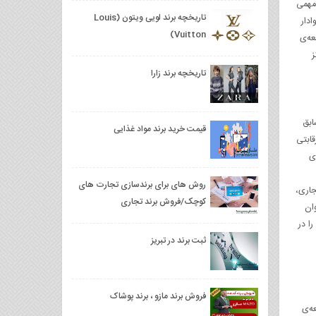
 مهمی
تاریخچه برند لویی ویتون (Louis
دار
Vuitton)
عه‌ی
ر سال ۱۹۰۰ یک مرکز
تاریخچه برند زارا
ابق
قیمت خرید برند مواد غذایی
رقابتی
راطوری
روش های برای برندسازی تجارت های
جاری،
کوچک/فروش برند تجاری
N هم در ژاپن به‌عنوان
ا در
ثبت برند در تبریز
فروش برند مازو ، برند پوشاک
ه‌ی