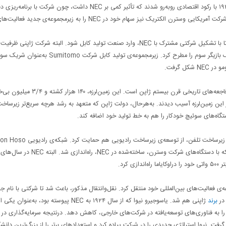
زیرساخت ارتباطی، از سر گرفته شد. البته ژاپنی‌ها بار دیگر و در سال ۱۹۲۲ با رکود اقتصادی روبه‌رو شدند که تأثیر کمی بر NEC داشت، چون شرکت با بر
تولید و توسعه، خود را برای واکنش آماده کرده بود. در همان سال‌ها، شرکت آمریکایی وسترن الکتریک نیز سهام خود در NEC را به زیرمجموعه‌ی جدید فعالی
شرکت آمریکایی IWE در سال‌های ابتدایی دهه‌ی ۱۹۲۰ تصمیم داشت تا با تشکیل شرکتی مشترک با NEC، وارد صنعت تولید کابل شود. البته شرکت ژاپن
لازم را برای فعالیت به‌عنوان یک شریک نداشت و پیشنهاد عضویت یک بازیگر سوم را مطرح کرد. زیرمجموعه‌ی تولید کابل شرکت Sumitomo به‌عنوان
ل گرفت.
زمین‌لرزه‌ی یکم سپتامبر ۱۹۲۳ در توکیو و یوکوهاما، یکی از بزرگ‌ترین فاجعه‌های تاریخی قرن بیستم ژاپن است. این
 ۸۰ هزار محصول شرکت هم در این زمین‌لرزه آسیب دیدند. به‌هرحال، دولت ژاپن که متعهد به رشد هرچه سریع‌تر زیرساخ
NEC در سال ۱۹۲۴ وارد صنعت رادیو شد. دولت ژاپن، همانند پروژه‌ی زیرساخت تلفن، از توسعه‌ی زیرساخ
Kyokai، اولین دستاورد همکاری مجدد دولت با بخش خصوصی بود که با دستگاه‌های شرکت وسترن، ساخته‌شده در NEC، راه‌ا
ریکا، در سال ۱۹۲۵ شرکت IWA را به زیرمجموعه‌ی فعالیت‌های بین‌المللی خود منتقل کرد. نقل‌وانتقال مذکور، باعث شد تا شرکتی با نام
برند
ژاپنی هم شد. یاسوجیرو نیوا که از سال ۱۹۲۴ به NEC پیوسته بود، به‌عنوان یکی ا
ا به فناوری‌های توسعه‌یافته در شرکت‌های خارجی، کاهش دهد. درنتیجه سرمایه‌گذاری در
فت. نیوا استراتژی جدیدی را در شرکت پیاده کرد و استعدادهای برتر را از بزرگ‌ترین دانشگ