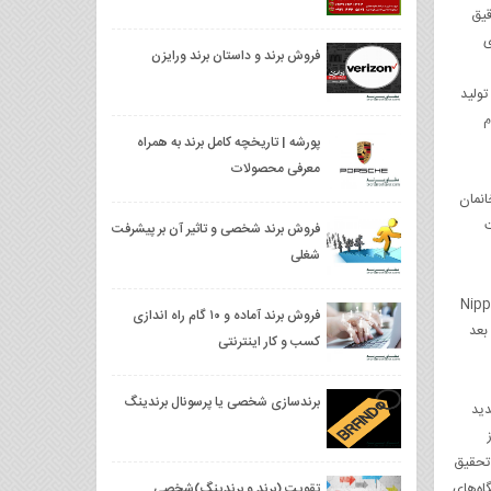
نامه‌ریزی دقیق
ت‌های
فروش برند و داستان برند ورایزن
ی ظرفیت تولید
 شریک سوم
پورشه | تاریخچه کامل برند به همراه
معرفی محصولات
 زمین‌لرزه، ۱۴۰ هزار کشته و ۳/۴ میلیون بی‌‌خانمان
ت
فروش برند شخصی و تاثیر آن بر پیشرفت
شغلی
ت رادیویی هم حمایت کرد. شبکه‌ی رادیویی Nippon Hoso
فروش برند آماده و ۱۰ گام راه اندازی
ندازی شد. البته NEC در سال‌های بعد
کسب و کار اینترنتی
برندسازی شخصی یا پرسونال برندینگ
 جدید
ز
 تحقیق
اه‌های
تقویت (برند و برندینگ)شخصی