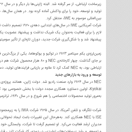
بین‌المللی موسوم به IWE، منتقل کرد.
پیشنهاد شد و با شکل‌گیری شرکت جدید، دوران تازه‌ای از تأثیر سومیتومو در NEC شک
بر جای گذاشت. چهار کارخانه‌ی NEC و
ارتباطی بود، به NEC کمک کرد تا علاوه بر بازیابی فرایندهای تولید، دستگاه‌های سوئیچ خودکار را هم به خط تولید خود اضافه کند.
توسعه و ورود به بازارهای جدید
به‌مرور تولید محصولات اختصاصی را هم شروع و در سال ۱۹۳۰، ترانزمیتر ۵۰۰ واتی خود را دراوکایاما راه‌اندازی کرد.
شرکت تلگراف و تلفن آم
ISE با NEC همکاری کند. به‌هرحال این تغییرات باعث ایجاد تحولاتی در
مدیران ارشد فعالیت می‌کرد. او تصمیم گرفت تا شرکت، وابستگی خود ر
و توسعه و رشد زیرساخت‌های تولیدی، در دستور کار شرکت ژاپنی قرار گر