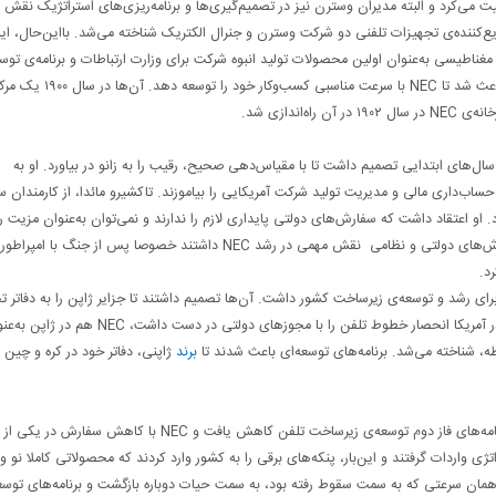
ت می‌کرد و البته مدیران وسترن نیز در تصمیم‌گیری‌ها و برنامه‌ریزی‌های استراتژیک نقش
زیع‌کننده‌ی تجهیزات تلفنی دو شرکت وسترن و جنرال الکتریک شناخته می‌شد. بااین‌حال، ایوا
غناطیسی به‌عنوان اولین محصولات تولید انبوه شرکت برای وزارت ارتباطات و برنامه‌‌ی توس
خطوط تلفن دولت ژاپن ساخته شدند. سفارش‌های روزافزون دولتی باعث شد تا NEC با سرعت مناسبی کسب‌وکار خود را توسعه دهد. آن‌ها د
ندازی شد.
ولین رقبای NEC بود. ایوادار از همان سال‌های ابتدایی تصمیم داشت تا با مقیاس‌دهی صحیح، رقیب را به زانو در بیاورد. او به
اب‌داری مالی و مدیریت تولید شرکت آمریکایی را بیاموزند. تاکشیرو مائدا، از کارمندان س
بازار مصرف‌کننده شود. او اعتقاد داشت که سفارش‌های دولتی پایداری لازم را ندارند و نمی‌توان به‌عنوان مزیت 
از آن‌ها استفاده کرد. به‌هرحال در سال‌های ابتدایی قرن بیستم، سفارش‌های دولتی و نظامی نقش مهمی در رشد NEC داشتند خصوصا پس از جنگ با امپ
رای رشد و توسعه‌ی زیرساخت کشور داشت. آن‌ها تصمیم داشتند تا جزایر ژاپن را به دفاتر ت
نظامی و دولتی کره و منچوری متصل کنند. همان‌طور که شرکت بل، در آمریکا انحصار خطوط تلفن را با مجوزهای دولتی در دست داشت، EC
 شناخته می‌شد. برنامه‌های توسعه‌ای باعث شدند تا
برند
ژاپنی،‌ دفاتر خود در کره و چین ر
اقتصاد ژاپن در سال ۱۹۱۳ با رکود شدید روبه‌رو شد. به‌همین دلیل، برنامه‌های فاز دوم توسعه‌ی زیرساخت تلفن کاهش یافت و NEC با کاهش سفارش در یکی از
تژی واردات گرفتند و این‌بار، پنکه‌های برقی را به کشور وارد کردند که محصولاتی کاملا نو و
ا همان سرعتی که به سمت سقوط رفته بود، به سمت حیات دوباره بازگشت و برنامه‌های توسع