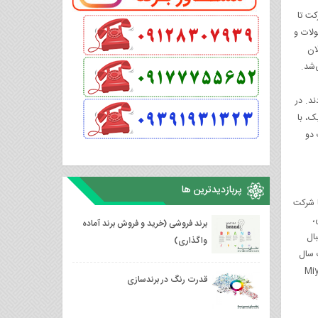
کت تا
ولات و
 از فعالان
‌شد.
ی صنعت بودند. در
الکترونیک، با
‌هادی NEC، اکنون به‌صورت دو
پربازدیدترین ها
 ژاپنی در همکاری با شرکت
،
برند فروشی (خرید و فروش برند آماده
بال
واگذاری)
ک سال
بود. اولین خرید سازمانی نیز با خرید شرکت و مراکز تولیدی Miyoshi
قدرت رنگ در برندسازی