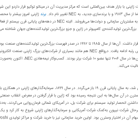
ژاپنی با بازار هدف بین‌المللی است که مرکز مدیریت آن در میناتو توکیو قرار داردو این شر
برند
ژاپنی امروز بیشتر با محص
راهکاهاری مخصوص بازار تجاری شناخته می‌شود و محصولات خود را به مشتریان سازمانی و دولت‌ها می‌فروشد. البته NEC در دهه‌های پایانی قرن بیستم
زرگ‌‌ترین تولیدکننده‌ی کامپیوتر در ژاپن و جزو بزرگ‌ترین تولیدکننده‌های جهان شناخته می
کسب‌وکار تولید نیمه‌هادی NEC همیشه در فهرست برترین‌های جهان قرار داشت. آن‌ها از سال ۱۹۸۵ تا ۱۹۹۲ در صدر فهرست بزرگ‌ترین تولیدکننده‌ها
سال ۱۹۹۵ رتبه‌ی NEC به جایگاه دوم رسید و با ورود به قرن ۲۱، کاهش رتبه ادامه یافت. درواقع NEC هم مانند بسیاری از شرکت‌های بزرگ ژاپنی صنعت 
ورود به قرن ۲۱ با چالش‌های کاهش ابعاد بازار روبه‌رو شد. به‌هرحال آن‌ها در سال ۲۰۰۶ تنها عضو ۱۰ شرکت برتر بودند. کسب‌وکار نیمه
اولین فعالیت‌های NEC که با نام Nippon Electric Company شروع شد، به سال پایانی قرن ۱۹ باز می‌گردد. در سال ۱۸۹۹، سرمایه‌گذارهای
دازی کردند. شرکت وسترن در آن سال‌ها به این نتیجه رسیده بود که ژاپن با قرار گرفتن در معرض انقلاب صنعتی
داشتن انحصار تولید سیستم‌ برای شرکت بل، در آمریکای شمالی فرمان‌روایی می‌کردند، به‌دن
 به‌هرحال شرکت نیپون به‌کمک شرکت آمریکایی و سرمایه‌گذارهای ژاپنی شروع به کار کرد و ی
بعد، به‌عنوان شرکت سهامی عام به کار خود ادامه داد که ۵۴ درصد از سهام آن در اختیار وسترن 