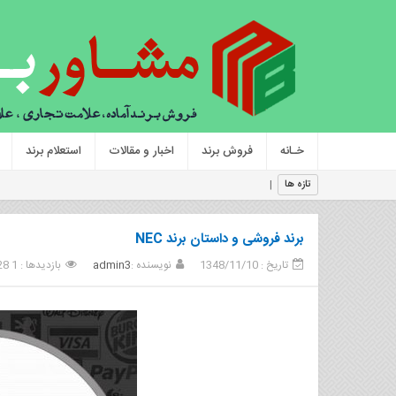
خـانه
فروش برند
اخبار و مقالات
استعلام برند
برند و برندینگ چیست
|
تازه ها
برند فروشی و داستان برند NEC
تاریخ : 1348/11/10
نویسنده :
admin3
بازدیدها : 1 028