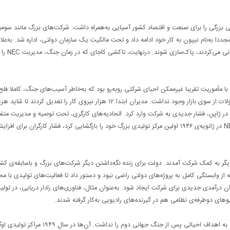
بزرگی را برای صنعت و اقتصاد کشور آسیایی به‌همراه داشت. شرکت‌های بزرگ مانند سومی
ومیتومو مجددا به‌نام نیپون به کار خود ادامه داد و تحت مالکیت یک سازمان دولتی، اداره شد. به‌علاو
متفقین دستور دادند تا صنایعی که در دوران جنگ
انی دوم با مأموریت تقریبا غیرممکن احیای شرکتی روبه‌رو بود که به‌خاطر آسیب‌های جنگ، کاملا فل
۲۷ هزار کارمند در استخدام NEC بودند، اما هیچ تقاضایی برای محصولات از سوی بازار وجود نداشت. مدیران ابتدا ۱۲ هزار نیروی کار را تعدیل کر
 در ژاپن، فشار جدیدی به شرکت وارد کرد. اتحادیه‌های کارگری، تحت توصیه و مدیریت متف
تأسیس شدند و به مقابله‌ی جدی با مدیران NEC برخاستند. اگرچه NEC در ژانویه‌ی ۱۹۴۶ اولین مرکز تولیدی بزرگ خود را بازگشایی کرد، فشار کارگران برای افز
 ژاپن به NEC محول می‌شدند، بار دیگر به کمک شرکت آمدند. دولت برای زنده نگه‌داشتن دیگر شرکت‌های بزرگ و باسابقه‌ی 
به از وابستگی کامل به پروژه‌های دولتی راضی نبود و دستور داد تا فعالیت‌های تولیدی با م
یان درآمدی جدیدی برای شرکت ایجاد شود. به‌عنوان مثال، فناوری‌های رادار دریایی، در تولید
های دوطرفه‌ی نظامی هم در گیرنده‌های رادیویی به‌کار گرفته شدند.
NEC باوجود تمام تلاش‌ها و تغییرات زیرساختی عظیم، توانایی رسیدن به اهداف احیائی پس از جنگ جهانی دوم را نداشت. آن