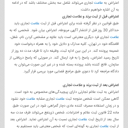
اعتراض به
علامت
تجاری می‌تواند شامل سه بخش مختلف باشد که در ادامه
به آن اشاره خواهیم داشت:
اعتراض قبل از ثبت برند و علامت تجاری
طبق قوانین در نظر گرفته شده برای اعتراض قبل از ثبت
علامت
تجاری باید
حداکثر 30 روز قبل از انتشار آگهی مربوطه، اعتراض بیان شود. شخصی که به
علامت
تجاری فرد دیگری معترض است باید علاوه بر مشخص کردن نام، شغل،
اقامتگاه خود در تهران، کلیه مدارک و دلایل خود را به همراه درخواست خود
ضمیمه پرونده کند. در این بین اداره ثبت، وظیفه دارد تا ظرف مدت ده روز از
تاریخ رسید اعتراض، پاسخ را به فرد ارسال کند. در صورتی که پاسخ دریافتی از
سازمان، قانع کننده باشد پرونده بسته شده و در غیر این صورت می‌توان به
دادگاه مراجعه کرد تا دعوی طبق مراجع قضایی مورد بررسی قرار گیرد.
اعتراض بعد از ثبت برند و علامت تجاری
اعتراض به ثبت علائم تجارتی دارای پیچیدگی‌های مخصوص به خود است.
گاهی ممکن است شخص متوجه ثبت
علامت
تجاری مشابه
علامت
خود نشود
و در زمان استفاده مصرف کننده عادی دچار گمراهی شود در این صورت طبق
ماده 22 قانون ثبت علائم و اختراعات، شخص ذی‌نفع می‌تواند ظرف مدت سه
سال بعد از تاریخ ثبت
علامت
تجاری نسبت به آن اعتراض نماید. اعتراض بعد
از ثبت
علامت
تجاری به گونه‌ای است که شخص معترض باید مستقیم به