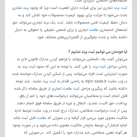
استفاده‌های احتمالی کاربردی است.
ثبت برند
تجاری نیز برای شرکت دارای اهمیت است چرا که وجود
برند
تجاری
باعث می‌شود تا شرکت برای بهبود کیفیت محصولات خود تلاش کند و به
دنبال حفظ کیفیت قبلی محصولات باشد. ثبت یک
برند
تجاری می‌تواند حق
استعمال انحصاری
علامت
تجاری را برای شخص حقیقی یا حقوقی به دنبال
داشته باشد و باعث جلوگیری از کلاه‌برداری‌های مختلف شود.
آیا خودمان می توانیم ثبت برند نماییم ؟
می‌توان گفت بله، اشخاص می‌توانند با فراهم کردن مدارک قانونی لازم به
راحتی مراحل
ثبت برند
را طی کنند. با توجه به این که نحوه
ثبت برند
به
صورت اینترنتی است افراد می‌توانند پس از اسکن کردن مدارک خواسته شده
در وب سایت iripo.ssaa.ir به راحتی اقدام به
ثبت برند
نمایند. باید توجه
داشته باشید که پیگیری مراحل ثبت
علامت
تجاری از طریق سامانه ذکر شده
قابل انجام است و متقاضیان می‌توانند درخواست‌های خود را اعم از رفع،
پرداخت حق الثبت، تمدید، انتقال و غیره از طریق سامانه فوق انجام دهند.
پس از ثبت درخواست متقاضی، مدارک درج شده در وب سایت توسط اداره
مالکیت معنوی مورد بررسی قرار گرفته و در صورتی که
علامت
قابل ثبت باشد
اجازه انتشار آن توسط سازمان مالکیت معنوی داده می‌شود و در صورت وجود
هر گونه نقص، متقاضی باید مدارک خود را تکمیل کند. در صورتی که