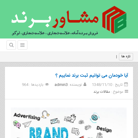
فروش برند و د
تازه ها
آیا خودمان می توانیم ثبت برند نماییم ؟
تاریخ : 1348/11/10
نویسنده :
admin3
بازدیدها : 964
موضوع :
مقالات برند