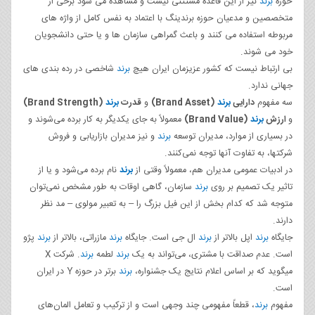
حوزه
برند
نیز از این قاعده مستثنی نیست و مشاهده می شود برخی از
متخصصین و مدعیان حوزه برندینگ با اعتماد به نفس کامل از واژه های
مربوطه استفاده می کنند و باعث گمراهی سازمان ها و یا حتی دانشجویان
خود می شوند.
بی ارتباط نیست که کشور عزیزمان ایران هیچ
برند
شاخصی در رده بندی های
جهانی ندارد.
سه مفهوم
دارایی
برند
(Brand Asset)
و
قدرت
برند
(Brand Strength)
و
ارزش
برند
(Brand Value)
معمولاً به جای یکدیگر به کار برده می‌شوند و
در بسیاری از موارد، مدیران توسعه
برند
و نیز مدیران بازاریابی و فروش
شرکتها، به تفاوت آنها توجه نمی‌کنند.
در ادبیات عمومی مدیران هم، معمولاً وقتی از
برند
نام برده می‌شود و یا از
تاثیر یک تصمیم بر روی
برند
سازمان، گاهی اوقات به طور مشخص نمی‌توان
متوجه شد که کدام بخش از این فیل بزرگ را – به تعبیر مولوی – مد نظر
دارند.
جایگاه
برند
اپل بالاتر از
برند
ال جی است. جایگاه
برند
مازراتی، بالاتر از
برند
پژو
است. عدم صداقت با مشتری، می‌تواند به یک
برند
لطمه
برند
. شرکت X
میگوید که بر اساس اعلام نتایج یک جشنواره،
برند
برتر در حوزه Y در ایران
است.
مفهوم
برند
، قطعاً مفهومی چند وجهی است و از ترکیب و تعامل المان‌های