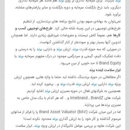
برند
بازگردد. برای سرمایه گذاری بر روی
برند
هم مانند هر سرمایه گذاری
دیگری، باید نرخ بازگشت سرمایه و دوره بازگشت و سایر پارامترهای مشابه،
برآورد شود.
نمی‌توان به بهانه‌ی مبهم بودن نتایج برنامه ‌های برندسازی، از تنظیم
طرح‌های توجیهی در این زمینه شانه خالی کرد.
طرح‌های توجیهی کسب و
کارها
هم، عموماً کامل نیستند و مفروضات غیردقیق زیادی دارند. اما همچنان
تدوین آنها بسیار بهتر و سودده‌تر از کنار گذاشتن آنهاست
.
در صورتی که سه حوزه‌ قدرت
برند
، ارزش
برند
و دارایی
برند
را به درستی و
دقت تفکیک کنیم، گیجی و سردرگمی موجود در درک مفهوم سرمایه
برند
یا
Brand Equity تا حد خوبی از بین می‌رود.
ابزار سلامت آینده برند
اگر مطالعاتی در حوزه برندینگ داشته اید حتما با واژه هایی همچون ارزش
ویژه
برند
دارایی
برند
ارزش
برند
قدرت
برند
و… برخورد کرده اید.
همچنین به شرکتهای فعال در حوزه ممیزی ارزش
برند
اشاره کردیم.
شرکت های Interbrand , BrandZ و… که هر کدام با یک مدل خاص به
ممیزی برندها می پردازند.
اما در این میان شرکت (Brand Asset Valuator (BAV پا را فراتر از مدلهای
مرسوم گذاشته و کار خود را به ارزش گذاری
برند
محدود نکرده است!
این شرکت علاوه بر بررسی عوامل تاثیرگذار در ارزش ویژه
برند
، ابزار سلامت