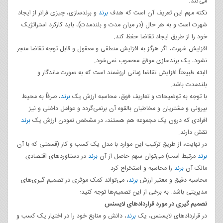
می‌کند.
نکته مهم این تعریف آن است که هدف
برند
و برندسازی، چیزی فراتر از ایجاد
شهرت است و به هر حال (در میان مدت و بلندمدت)، باید کارکرد استراتژیک
خود را از طریق ایجاد تقاضا حفظ کند.
افزایش شهرت، اگر هرگز به افزایش منطقی و معقول و قابل توجه تقاضا منجر
نشود، یک برندسازی موفق محسوب نمی‌شود.
البته طبیعتاً افزایش تقاضا زمانی ارزشمند است که به صورت ماندگار و
بلندمدت باشد.
با توجه به توضیحات و تعاریف فوق، محاسبه ارزش یک
برند
، صرفاً به محیط
بیرونی و مشتریان و مخاطبان بالقوه آن برنمی‌گردد و عوامل داخلی و نیز
افرادی که درون یک مجموعه هم هستند، در مشخص نمودن ارزش یک
برند
نقش دارند.
در نهایت، از طریق ترکیب این موارد با مدل یک کسب و کار (قسمتی که با آن
برند
مرتبط است) می‌توان سهم حاصل از آن
برند
در دستاوردهای اقتصادی
مالک آن
برند
را محاسبه و استخراج کرد.
محاسبه دقیق و معتبر ارزش
برند
، می‌تواند کمک موثری در تصمیم گیری‌های
مدیریتی باشد. به برخی از این تصمیم‌ها توجه کنید:
تصمیم گیری در مورد قراردادهای لایسنس
در قراردادهای لایسنس، یک
برند
، دانش و منابع خود را در اختیار یک کسب و