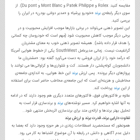
مقایسه کنید: Rolex و Patek Philippe و Mont Blanc و Du pont). از
سوی دیگر رابطه‌ی
برند
«خودرو پرشیا» و «مدیر دولتی بودن» در ایران را
بررسی کنید.
این تصویر ذهنی می‌تواند در برخی بازارها موجب افزایش محبوبیت و در
برخی دیگر موجب کاهش محبوبیت شود (مهم است که خودروساز، چه کسانی
را هدف قرار داده باشد). همیشه تصویر ذهنی خوب به معنای مشتریان
گرانقیمت نیست. زمانی مدیرعامل SouthWest یکی از خطوط هوایی آمریکا
که درآمد خود را از ارزان فروشی به دست می‌آورد گفته بود: «مشتریان ما
دانشجویان کوله‌پشتی دار هستند. کت و شلواری‌ها و کراواتی‌ها می توانند با
پروازهای دیگر بروند». پس ارزش
برند
این خط هوایی، به اندازه‌ی جامعه‌ی
مخاطبش و هزینه‌ای است که این جامعه‌ی مخاطب حاضر است برای استفاده
از این
برند
پرداخت کند.
علاوه بر فاکتورهای فوق، فاکتورهای متعدد دیگری هم وجود دارند که در ادامه
به آنها اشاره خواهیم کرد. مسیر نوشته‌های
برند
و برندسازی قرار است به
تحلیل بهتر برندها و ارائه‌ی متد برای برندسازی اثربخش منتهی شود…
تفاوت
دارایی برند، قدرت برند و ارزش برند
همونطور که مستحضرید اصطلاحات زیادی در هر حوزه وجود دارد که بعضا به
دلیل عدم آگاهی و دانش در رابطه با آن موضوع اشتباها به کار می رود.