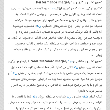
تصویر ذهنی از کارایی برند یا
Performance Image
نکته‌ی دیگری است که در تعیین ارزش
برند
مورد توجه قرار می‌گیرد. طبیعی
است که شاخص‌های کارایی برای هر محصول و برندی متفاوت است. به
عنوان مثال، وقتی از خودرو صحبت می‌کنیم، توان موتور، سرعت حرکت،
مصرف سوخت و ایمنی، جزو شاخص‌های «کارآیی
برند
» محسوب می‌شوند.
اما وقتی از یک پزشک صحبت می‌کنیم، توانمندی «تشخیص بیماری» و
«توصیه بهترین روش درمان» از جمله شاخص‌های کارایی محسوب می‌شود. در
مورد طلا و جواهر، «طراحی خوب» می‌تواند یک شاخص کارایی محسوب
شود. چون معیاری از زیبایی است و یکی از کارکردهای اصلی طلا و جواهر،
زیبایی است.
تصویر ذهنی از مشتریان
برند
یا
Brand Customer Image
پارامتری دیگری
است که روی ارزش
برند
تاثیر می‌گذارد. اگر شما احساس کنید که دهک اول
جامعه عموماً‌ یک خودرو خاص را انتخاب می‌کنند، این بخشی از ارزش
برند
آن
خودرو خواهد بود. زمانی تحقیق شده بود که در ایران، مهندس‌های ثروتمند
بی ام و را به بنز ترجیح می‌دهند. یا فعالان بازار ترجیح معکوس دارند (بنز را
بیشتر دوست دارند).
اینکه کدام
طبقه
مشتری
برند
شماست می‌تواند ارزش
برند
شما را کاهش یا
افزایش دهد. حتی برخی
برند
‌ها را برندهای «تازه به دوران رسیده‌ها» و برخی
دیگر را برندهای ثروتمندان اصیل می‌دانند (کمی جستجو کرده و اینها را