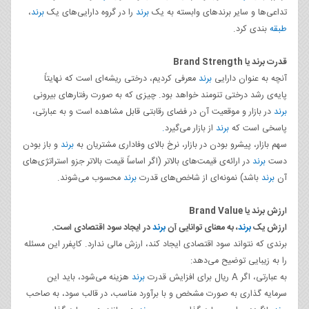
تداعی‌ها و سایر برندهای وابسته به یک
برند
را در گروه دارایی‌های یک
برند
،
طبقه
بندی کرد.
قدرت برند یا Brand Strength
آنچه به عنوان دارایی
برند
معرفی کردیم، درختی ریشه‌ای است که نهایتاً
پایه‌ی رشد درختی تنومند خواهد بود. چیزی که به صورت رفتارهای بیرونی
برند
در بازار و موقعیت آن در فضای رقابتی قابل مشاهده است و به عبارتی،
پاسخی است که
برند
از بازار می‌گیرد
.
سهم بازار، پیشرو بودن در بازار، نرخ بالای وفاداری مشتریان به
برند
و باز بودن
دست
برند
در ارائه‌ی قیمت‌های بالاتر (اگر اساساً قیمت بالاتر جزو استراتژی‌های
آن
برند
باشد) نمونه‌ای از شاخص‌های قدرت
برند
محسوب می‌شوند.
ارزش برند یا Brand Value
ارزش یک
برند
، به معنای توانایی آن
برند
در ایجاد سود اقتصادی است
.
برندی که نتواند سود اقتصادی ایجاد کند، ارزش مالی ندارد. کاپفرر این مسئله
را به زیبایی توضیح می‌دهد:
به عبارتی، اگر A ریال برای افزایش قدرت
برند
هزینه می‌شود، باید این
سرمایه گذاری به صورت مشخص و با برآورد مناسب، در قالب سود، به صاحب