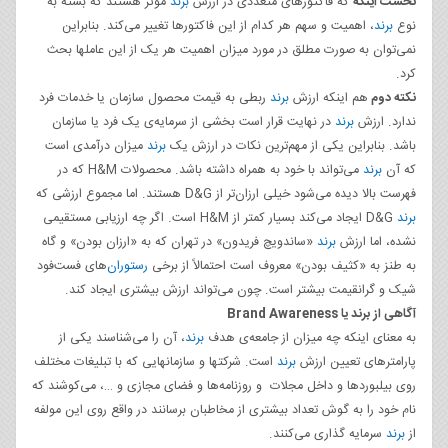
نخست اینکه
که فاکتورهای متعددی در ارزش
برند
موثر هستند که بسته به
نوع
برند
، اهمیت و سهم هر کدام از این فاکتورها تغییر می‌کند. بنابراین
نمی‌توان به صورت مطلق در مورد میزان اهمیت هر یک از این عاملها بحث
کرد.
نکته دوم
هم اینکه ارزش
برند
ربطی به قیمت محصول سازمان یا خدمات فرد
ندارد. ارزش
برند
در نهایت قرار است بخشی از سرمایه‌ی یک فرد یا سازمان
باشد. بنابراین یکی از مهم‌ترین نکات در ارزش یک
برند
میزان درآمدی است
که آن
برند
می‌تواند با خود به همراه داشته باشد. محصولات H&M که در
فهرست بالا دیده می‌شود خیلی ارزان‌تر از D&G هستند. اما مجموع ارزشی که
برند
D&G ایجاد می‌کند بسیار کمتر از H&M است. اگر چه ارزیابی مستقیمی
نشده، اما ارزش
برند
«ساندویچ فریدون» در تهران که به «ارزان بودن» و گاه
به طنز به «کثیف بودن» معروف است احتمالاً از برخی
رستوران
‌های فست‌فود
شیک و گرانقیمت بیشتر است. چون می‌تواند ارزش بیشتری ایجاد کند.
آگاهی از برند یا
Brand Awareness
به معنای اینکه چه میزان از جامعه‌ی هدف
برند
، آن را می‌شناسند یکی از
پارامترهای تعیین ارزش
برند
است. شرکتها و سازمانهایی که با تبلیغات مختلف
روی بیلبوردها و داخل مجلات و روزنامه‌ها و فضای مجازی و …، می‌کوشند که
نام خود را به گوش تعداد بیشتری از مخاطبان برسانند در واقع روی این مولفه
از
برند
سرمایه گذاری می‌کنند.