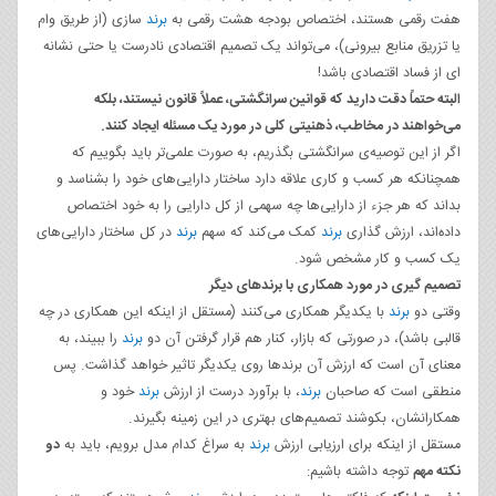
هفت رقمی هستند، اختصاص بودجه هشت رقمی به
برند
سازی (از طریق وام
یا تزریق منابع بیرونی)، می‌تواند یک تصمیم اقتصادی نادرست یا حتی نشانه
ای از فساد اقتصادی باشد!
البته حتماً دقت دارید که قوانین سرانگشتی، عملاً قانون نیستند، بلکه
می‌خواهند در مخاطب، ذهنیتی کلی در مورد یک مسئله ایجاد کنند
.
اگر از این توصیه‌ی سرانگشتی بگذریم، به صورت علمی‌تر باید بگوییم که
همچنانکه هر کسب و کاری علاقه دارد ساختار دارایی‌های خود را بشناسد و
بداند که هر جزء از دارایی‌ها چه سهمی از کل دارایی را به خود اختصاص
داده‌اند، ارزش گذاری
برند
کمک می‌کند که سهم
برند
در کل ساختار دارایی‌های
یک کسب و کار مشخص شود.
تصمیم گیری در مورد همکاری با برندهای دیگر
وقتی دو
برند
با یکدیگر همکاری می‌کنند (مستقل از اینکه این همکاری در چه
قالبی باشد)، در صورتی که بازار، کنار هم قرار گرفتن آن دو
برند
را ببیند، به
معنای آن است که ارزش آن برندها روی یکدیگر تاثیر خواهد گذاشت. پس
منطقی است که صاحبان
برند
،‌ با برآورد درست از ارزش
برند
خود و
همکارانشان، بکوشند تصمیم‌های بهتری در این زمینه بگیرند.
مستقل از اینکه برای ارزیابی ارزش
برند
به سراغ کدام مدل برویم، باید به
دو
نکته مهم
توجه داشته باشیم: