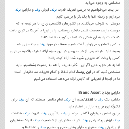
مختلفی به وجود می‌آید
.
در اینجا می‌خواهیم به بررسی تعریف قدرت
برند
، ارزش
برند
و دارایی
برند
بپردازیم و رابطه آنها با یکدیگر را بررسی کنیم:
دوستی به شوخی می‌گفت: در کشورهای انگلیسی زبان، با هر لهجه‌ای که
دوست دارید، صحبت کنید. بالاخره روستایی را در اروپا یا آمریکا می‌توان یافت
که کلمات را، به آن شکلی که شما می‌گویید، تلفظ کنند!
با کمی اغماض، می‌توان گفت همین مسئله در مورد
برند
و برندسازی هم
وجود دارد. هر تعریفی از هر مفهومی در این حوزه ارائه دهید، بالاخره می‌توان
کسی را یافت که تعریفی شبیه شما ارائه کرده باشد!
اما به هر حال، حتی اگر این تکثر تعاریف را هم به رسمیت بشناسیم، باید
مشخص کنیم که در
این روستا،
کدام تلفظ و کدام تعریف، مد نظرمان است.
ما در اینجا از تعریفی که کاپفرر ارائه می‌دهد استفاده می‌کنیم.
دارایی برند یا Brand Asset
دارایی یک
برند
یا Asset‌های آن
برند
، تمام منابعی هستند که آن
برند
برای
تاثیرگذاری بر روی بازار در اختیار دارد.
براین اساس می‌توان آگاهی مردم از
برند
، یادآوری
برند
، شهرت
برند
، شناخت
برند
، ارزش پیشنهادی
برند
، ادراک مشتریان از شخصیت
برند
، ادراک مشتریان
از ارزشهای
برند
، حقوق و دارایی‌های مادی و معنوی
برند
و نشانه‌ها و