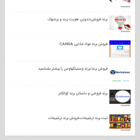
برند فروشی،تدوین هویت برند و برندبوک
فروش برند مواد غذایی CANVA
فروش برند/برند وستینگهاوس را بیشتر بشناسید
برند فروشی و داستان برند کوالکام
ثبت برند ترشیجات،فروش برند ترشیجات