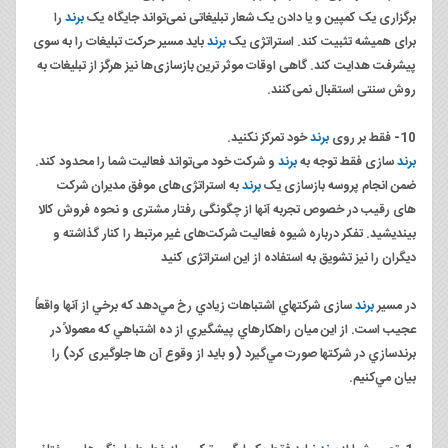
برگزاری یک کمپین و یا دادن یک شعار تبلیغاتی نمی‌تواند جایگاه یک
برند
را
برای همیشه تثبیت کند. استراتژی یک
برند
باید مسیر حرکت تبلیغات را به سوی
پیشرفت هدایت کند. گاهی اوقات موثر ترین بازسازی‌ها نیز هرگز از تبلیغات به
روش سنتی استقبال نمی‌کنند.
10- فقط بر روی
برند
خود تمرکز نکنید.
برند
سازی فقط توجه به
برند
و شرکت خود می‌تواند فعالیت شما را محدود کند.
ضمن انجام پروسه بازسازی یک
برند
به استراتژی‌های موفق مدیران شرکت
های رقیب در خصوص تجربه آنها از چگونگی رفتار مشتری و نحوه فروش کالا
بیندیشید. تفکر درباره شیوه فعالیت شرکت‌های غیر مرتبط را کنار گذاشته و
دیگران را نیز تشویق به استفاده از این استراتژی کنید
در مسیر
برند
سازی شركتهاي اشتباهات زيادي رخ مي‌دهد كه برخي از آنها واقعاً
عجيب است. از اين ميان راهكارهاي پيشگيري از ده اشتباهي كه معمولاً در
برندسازي در شركتها صورت مي‌گيرد (و باید از وقوع آن ها جلوگیری کرد) را
بيان مي‌كنيم.