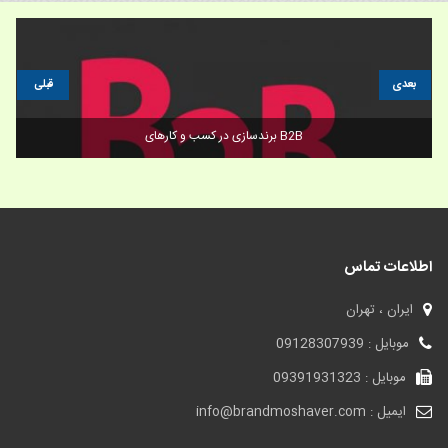
بعدی
قبلی
مرحله برای وفادار کردن مشتری های یک برند
اطلاعات تماس
ایران ، تهران
موبایل : 09128307939
موبایل : 09391931323
ایمیل : info@brandmoshaver.com