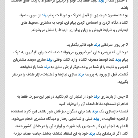
1-تصور شما از
برند
نباید فقط یک لوگو و ترکیبی از خطوط یا رنگ های مختلف
باشد.
برندها معمولا هر چیزی از قبیل ادراک و دریافت پیام
برند
از سوی مصرف
کننده، نگاه کردن و احساس کردن پیام آن، توجه به مشتری، محیط های
اینترنتی و شرایط فروش و زبان برقراری ارتباط را شامل می‌شوند.
2-بر روی سرقفلی
برند
خود تاثیر بگذارید.
در حالی که بررسی های غیر ضروری می‌توانند صدمات جبران ناپذیری به درک
پیام
برند
شما توسط مصرف کننده وارد کنند، وقتی
برند
سازی مجدد مشتریان
قدیمی و ثابت را از شما می‌راند، دیگر ارزش سابق به
برند
شما باز نخواهد
گشت. قبل از ورود به پروسه
برند
سازی نیازها و ذهنیات بازار هدف را در نظر
بگیرید.
3-پس از بازسازی
برند
خود از اعتبار آن کم نکنید در غیر این صورت فقط به
ظاهر توانسته‌اید نقاط ضعف آن را برطرف کنید.
فلسفه بازسازی یک
برند
باید برای دیگران نیز قابل باور باشد. این کار با استفاده
از تجربه فعالیت در
برند
قبلی و شناسایی رفتار و دیدگاه مشتری انجام می‌شود.
اقدام به انجام این کار همچنین باید شهرت و آوازه آن را در داخل کشور حفظ
کند. اگر کارمندان یک
برند
خود به آن اعتقاد نداشته باشند، جامعه هدف نیز به