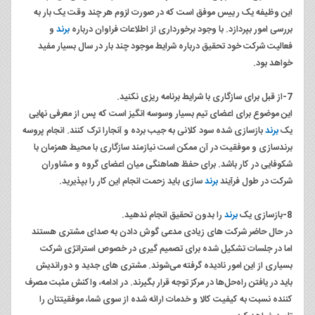
این وظیفه یک رییس موفق است که در صورت لزوم هر چند وقت یک بار به
بررسی امور بپردازد. با وجود برخورداری از اطلاعات فراوان درباره
برند
و
فعالیت شرکت خود تحقیق درباره شرایط موجود چند بار در سال بسیار مفید
خواهد بود.
7-از قبل برای سازگاری با شرایط برنامه ریزی نکنید.
این موضوع برای اعضای تیم بسیار وسوسه انگیز است که پس از معرفی نهایی
یک
برند
بازسازی شده سود کلانی به جیب برده و آنجارا ترک کنند. انجام پروسه
برندسازی و موفقیت در آن ممکن است نیازمند سازگاری با محیط همزمان با
شکوفایی در کار باشد. برای حفظ هماهنگی میان اعضای گروه و مشاوران
شرکت در طول فرآیند
برند
سازی باید زحمت انجام این کار را بپذیرید.
8-بازسازی یک
برند
را بدون تحقیق انجام ندهید.
در حال حاضر شرکت های زیادی مدعی گوش دادن به صدای مشتری هستند
اما در جلسات تشکیل شده برای تصمیم گیری در خصوص استراتژی شرکت
بسیاری از این امور نادیده گرفته می‌شوند. مشتری های جدید و دور‌اندیش
باید در یافتن راه‌حل‌ها در مرکز توجه قرار بگیرند. در ادامه، واکنش مثبت مصرف
کننده نسبت به کیفیت کالا و خدمات ارائه شده از سوی شما، موفقیتتان را