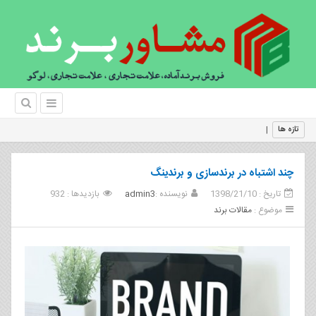
چرا باید برندسا
تازه ها
چند اشتباه در برندسازی و برندینگ
تاریخ : 1398/21/10
نویسنده :
admin3
بازدیدها : 932
موضوع :
مقالات برند