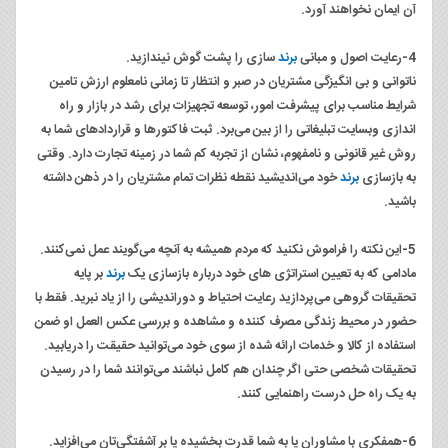
آن ایمان نخواهند آورد.
4-رعایت اصول و مبانی
برند
سازی را پشت گوش نیندازید.
ناتوانی و بی انگیزگی مشتریان در صبر و انتظار تا زمانی نا‌معلوم ارزش تامین
شرایط مناسب برای پیشرفت امور، توسعه تجهیزات برای رشد در بازار و راه
اندازی وبسایت تبلیغاتی را از بین می‌برد. ثبت فاکتورها و قراردادهای شما به
روش غیر قانونی و نا‌مفهوم، نشان از تجربه کم شما در زمینه تجارت دارد. وقتی
به بازسازی
برند
خود می‌اندیشید نقطه نظرات تمام مشتریان را در ذهن داشته
باشید.
5-این نکته را فراموش نکنید که مردم همیشه به آنچه می‌گویند عمل نمی‌کنند.
مادامی که به تعیین استراتژی های خود درباره بازسازی یک
برند
بر پایه
تحقیقات گروهی می‌پردازید رعایت احتیاط و دور‌اندیشی را از یاد نبرید. فقط با
حضور در محیط زندگی مصرف کننده و مشاهده و بررسی عکس العمل او ضمن
استفاده از کالا و خدمات ارائه شده از سوی خود می‌توانید حقیقت را دریابید.
تحقیقات شخصی حتی اگر چندان هم کامل نباشند می‌توانند شما را در رسیدن
به یک راه حل درست راهنمایی کنند.
6-همفکری با مشاوران یا به شما قدرت بخشیده یا بر آشفتگی‌‌تان می‌افزاید.