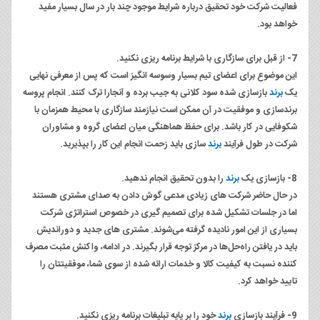
فعالیت شرکت خود تحقیق درباره شرایط موجود چند بار در سال بسیار مفید
خواهد بود.
7- از قبل برای سازگاری با شرایط برنامه ریزی نکنید.
این موضوع برای اعضای تیم بسیار وسوسه انگیز است که پس از معرفی نهایی
یک
برند
بازسازی شده سود کلانی به جیب برده و آنجارا ترک کنند. انجام پروسه
برندسازی و موفقیت در آن ممکن است نیازمند سازگاری با محیط همزمان با
شکوفایی در کار باشد. برای حفظ هماهنگی میان اعضای گروه و مشاوران
شرکت در طول فرآیند
برند
سازی باید زحمت انجام این کار را بپذیرید.
8- بازسازی یک
برند
را بدون تحقیق انجام ندهید.
در حال حاضر شرکت های زیادی مدعی گوش دادن به صدای مشتری هستند
اما در جلسات تشکیل شده برای تصمیم گیری در خصوص استراتژی شرکت
بسیاری از این امور نادیده گرفته می‌شوند. مشتری های جدید و دور‌اندیش
باید در یافتن راه‌حل‌ها در مرکز توجه قرار بگیرند. در ادامه، واکنش مثبت مصرف
کننده نسبت به کیفیت کالا و خدمات ارائه شده از سوی شما، موفقیتتان را
تایید خواهد کرد.
9- فرآیند بازسازی
برند
خود را بر پایه تبلیغات برنامه ریزی نکنید.