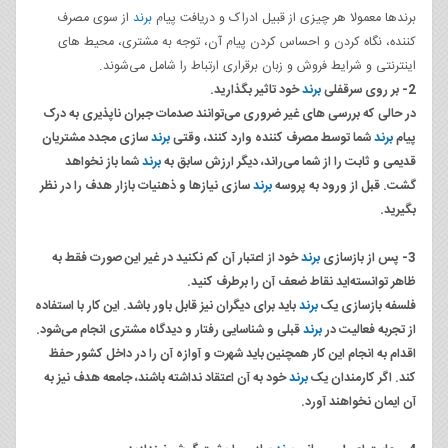
برندها معمولا هر چیزی از قبیل ادراک و دریافت پیام
برند
از سوی مصرف
کننده، نگاه کردن و احساس کردن پیام آن، توجه به مشتری، محیط های
اینترنتی و شرایط فروش و زبان برقراری ارتباط را شامل می‌شوند.
2- بر روی سرقفلی
برند
خود تاثیر بگذارید.
در حالی که بررسی های غیر ضروری می‌توانند صدمات جبران ناپذیری به درک
پیام
برند
شما توسط مصرف کننده وارد کنند، وقتی
برند
سازی مجدد مشتریان
قدیمی و ثابت را از شما می‌راند، دیگر ارزش سابق به
برند
شما باز نخواهد
گشت. قبل از ورود به پروسه
برند
سازی نیازها و ذهنیات بازار هدف را در نظر
بگیرید.
3- پس از بازسازی
برند
خود از اعتبار آن کم نکنید در غیر این صورت فقط به
ظاهر توانسته‌اید نقاط ضعف آن را برطرف کنید.
فلسفه بازسازی یک
برند
باید برای دیگران نیز قابل باور باشد. این کار با استفاده
از تجربه فعالیت در
برند
قبلی و شناسایی رفتار و دیدگاه مشتری انجام می‌شود.
اقدام به انجام این کار همچنین باید شهرت و آوازه آن را در داخل کشور حفظ
کند. اگر کارمندان یک
برند
خود به آن اعتقاد نداشته باشند، جامعه هدف نیز به
آن ایمان نخواهند آورد.