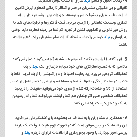
4- رعایت اصول و مبانی
برند
سازی را پشت گوش نیندازید.
ناتوانی و بی انگیزگی مشتریان در صبر و انتظار تا زمانی نا‌معلوم ارزش تامین
شرایط مناسب برای پیشرفت امور، توسعه تجهیزات برای رشد در بازار و راه
اندازی وبسایت تبلیغاتی را از بین می‌برد. ثبت فاکتورها و قراردادهای شما به
روش غیر قانونی و نا‌مفهوم، نشان از تجربه کم شما در زمینه تجارت دارد. وقتی
به بازسازی
برند
خود می‌اندیشید نقطه نظرات تمام مشتریان را در ذهن داشته
باشید.
5- این نکته را فراموش نکنید که مردم همیشه به آنچه می‌گویند عمل نمی‌کنند.
مادامی که به تعیین استراتژی های خود درباره بازسازی یک
برند
بر پایه
تحقیقات گروهی می‌پردازید رعایت احتیاط و دور‌اندیشی را از یاد نبرید. فقط با
حضور در محیط زندگی مصرف کننده و مشاهده و بررسی عکس العمل او ضمن
استفاده از کالا و خدمات ارائه شده از سوی خود می‌توانید حقیقت را دریابید.
تحقیقات شخصی حتی اگر چندان هم کامل نباشند می‌توانند شما را در رسیدن
به یک راه حل درست راهنمایی کنند.
6- همفکری با مشاوران یا به شما قدرت بخشیده یا بر آشفتگی‌‌تان می‌افزاید.
این وظیفه یک رییس موفق است که در صورت لزوم هر چند وقت یک بار به
بررسی امور بپردازد. با وجود برخورداری از اطلاعات فراوان درباره
برند
و