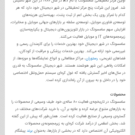
اولین مرکز تحقیقاتی سامسونگ با نام
R1
در سال ۱۹۸۰ در این شهر تأسیس
شد. امروز این شرکت پنج مرکز تحقیقاتی در شهر دیجیتال خود دارد که هر
کدام با تمرکز روی یک بخش اعم از ثبت پتنت، بهینه‌سازی هزینه‌های
توسعه‌ی فناوری موبایل، توسعه‌ی سلطه بر بازارهای جهانی موبایل و مخابرات،
افزایش سهم سامسونگ در بازار تلویزیون‌های دیجیتال و یکپارچه‌سازی
زیرمجموعه‌های IT و موبایل فعالیت می‌کنند.
سامسونگ در شهر دیجیتال خود بهترین خدمات را برای کارمندان رسمی و
غیررسمی خود ارائه‌ می‌کند. بهترین خدمات پزشکی و مراقبت از کودکان،
فضاهای تفریحی،
رستوران
، مراکز مطالعاتی و انواع نمایشگاه‌ها و موزه‌ها، از
امکانات رفاهی این شهر هوشمند هستند. شهر دیجیتال سامسونگ به قدری
در سال‌های اخیر گسترش یافته که غول کره‌ای سیستم حمل‌ونقل اختصاصی
خود را در داخل و به بیرون از آن راه‌اندازی کرده است.
محصولات
سامسونگ در تاریخچه‌‌ی فعالیت ۸۰ ساله‌ی خود طیف وسیعی از محصولات را
به بازارهای متنوع عرضه کرده و علاوه بر آن، با خرید شرکت‌های مختلف در
گستره‌ی وسیعی از صنایع فعالیت کرده است. همان‌طور که پیش از این گفته
شد، بخش اعظمی از درآمد شرکت کره‌ای به زیرمجموعه‌ی محصولات
الکترونیکی آن اختصاص دارد که در بخشی از بازارها، به‌عنوان
برند
پیشگام