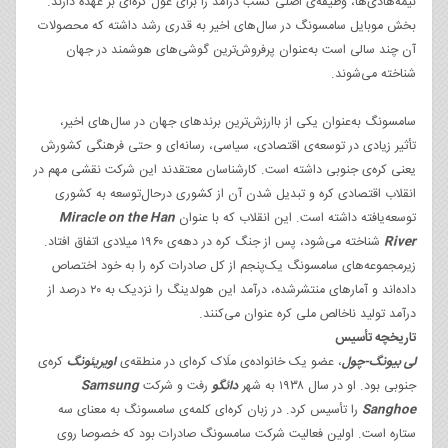
نیمه‌هادی‌ها، وظیفه‌ی اصلی کسب درآمد را برای غول کره‌ای بر عهده دارند.
بخش موبایل سامسونگ در سال‌های اخیر به قدری رشد داشته که محصولات
آن چند سالی است به‌عنوان پرفروش‌ترین گوشی‌‌های هوشمند در جهان
شناخته می‌شوند.
سامسونگ به‌عنوان یکی از باارزش‌ترین برندهای جهان در سال‌های اخیر،
تأثیر زیادی در توسعه‌ی اقتصادی، سیاسی، رسانه‌ای و حتی فرهنگی کشورش
یعنی کره‌ی جنوبی داشته است. کارشناسان معتقدند این شرکت نقشی مهم در
انقلاب اقتصادی کره و تبدیل شدن آن از کشوری در‌حال‌توسعه به کشوری
توسعه‌یافته داشته است. این انقلاب که با عنوان
Miracle on the Han
River
شناخته می‌شود، پس از جنگ کره در دهه‌ی ۱۹۶۰ میلادی اتفاق افتاد.
زیرمجموعه‌های سامسونگ یک‌پنجم از کل صادرات کره را به خود اختصاص
داده‌اند و آمارهای منتشرشده، درآمد این هولدینگ را نزدیک به ۲۰ درصد از
درآمد تولید ناخالص ملی کره عنوان می‌کنند.
تاریخچه‌ تأسیس
لی بیونگ-چول
، عضو یک خانواده‌ی ملَاک کره‌ای در منطقه‌ی
اویریئونگ
کره‌ی
جنوبی بود. او در سال ۱۹۳۸ به شهر
دائگو
رفت و شرکت
Samsung
Sanghoe
را تأسیس کرد. در زبان کره‌ای کلمه‌ی سامسونگ به معنای سه
ستاره است. اولین فعالیت شرکت سامسونگ صادرات بود که خصوصا روی