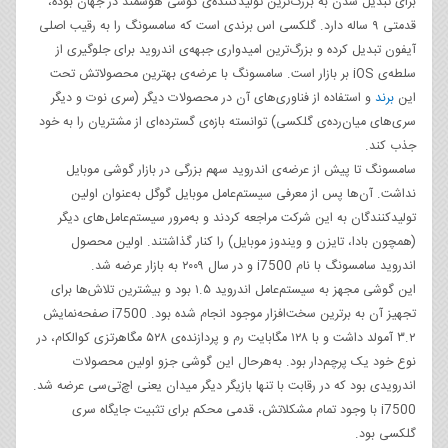
برای تبدیل شدن به بزرگ‌ترین تولیدکننده‌ی گوشی‌ هوشمند در جهان بوده‌،
قدمتی ۹ ساله دارد. گلکسی اس برندی است که سامسونگ را به رقیب اصلی
آیفون تبدیل کرده و بزرگ‌ترین امیدواری جبهه‌ی اندروید برای جلوگیری از
سلطه‌ی iOS بر بازار است. سامسونگ با عرضه‌ی بهترین محصولاتش تحت
این
برند
و استفاده از فناوری‌های آن در محصولات دیگر (سری نوت و دیگر
سری‌های میان‌رده‌ی گلکسی) توانسته بازه‌‌ی گسترده‌ای از مشتریان را به خود
جذب کند.
سامسونگ تا پیش از عرضه‌ی اندروید سهم بزرگی در بازار گوشی‌ موبایل
نداشت. آن‌ها پس از معرفی سیستم‌عامل موبایل گوگل به‌عنوان اولین
تولیدکنندگان به این شرکت مراجعه کردند و به‌مرور سیستم‌عامل‌های دیگر
(همچون بادا، تایزن و ویندوز موبایل) را کنار گذاشتند. اولین محصول
اندروید سامسونگ با نام i7500 و در سال ۲۰۰۹ به بازار عرضه شد.
این گوشی مجهز به سیستم‌عامل اندروید ۱.۵ بود و بیشترین تلاش‌ها برای
تجهیز آن به برترین سخت‌افزار موجود انجام شده بود. i7500 صفحه‌نمایش
۳.۲ آمولد داشت و با ۱۲۸ مگابایت رم و پردازنده‌ی ۵۲۸ مگاهرتزی کوالکام، در
نوع خود یک پرچم‌دار بود. به‌هرحال این گوشی جزو اولین محصولات
اندرویدی بود که در رقابت با تنها بازیگر دیگر میدان یعنی اچ‌تی‌سی عرضه شد.
i7500 با وجود تمام مشکلاتش، قدمی محکم برای تثبیت جایگاه سری
گلکسی بود.