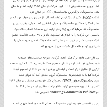
چیپ حافظه و بزرگ‌ترین تولیدکننده‌ی تراشه پس از اینتل در جهان تبدیل
شد. اولین صفحه‌نمایش LCD این شرکت در سال ۱۹۹۵ تولید شد و ۱۰ سال
بعد، سامسونگ، بزرگ‌ترین تولیدکننده‌ی LCD در جهان بود.
شرکت
S-LCD
یکی از بزرگ‌ترین تولیدکنندگان ال‌سی‌دی در جهان بود که در
سال ۲۰۰۶ با همکاری سامسونگ و سونی تشکیل شد. سونی، رقیب ژاپنی
سامسونگ که سرمایه‌گذاری زیادی در تولید این صفحات انجام نداده بود،
تأسیس این شرکت را به کره‌ای‌ها پیشنهاد داد و با ۴۹ درصد مالکیت، عضو
شرکت جدید شد. در نهایت در سال ۲۰۱۱، سامسونگ تمامی سهم سونی را
خریداری کرد و مالک کل شرکت اس-ال‌سی‌دی شد.
لی کان-هی علاوه بر کاهش ابعاد شرکت، متوحه پتانسیل‌های صنعت
خودروسازی نیز شد. او در ابتدای دهه‌ی ۲۰۰۰ عقیده پیدا کرد که این صنعت
ترکیبی از صنایع دیگر است و آینده‌ای روشن دارد. در ابتدا او تصمیم گرفت
شرکت
کیا
را به زیرمجموعه‌ سامسنوگ گروپ ملحق کند که موفق نشد.
سپس
سامسونگ موتورز (SMI)
به‌عنوان یک خودروساز مستقل در سال ۱‍۹۹۴
تأسیس شد. زیرمجموعه‌ی تولید ماشین‌آلات سنگین نیز در سال ۱۹۹۶ با
نام
Samsung Commercial Vehicles
تأسیس شد.
پس از تأسیس خودروسازی سامسونگ، بحران اقتصادی آسیا شروع شد و