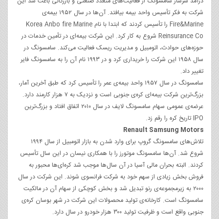
درآمد سرشار سامسونگ از فعالیت‌های متعدد صنعتی و بازرگانی باعث شد این
شرکت به فکر تأسیس واحد بیمه‌ بیافتد. آن‌ها در سال ۱۹۵۲ بیمه‌ی
Fire&Marine را تأسیس کردند که ابتدا با نام Korea Anbo fire Marine
Reinsurance Co شروع به کار کرد. این شرکت بیمه‌ای در تأمین خدمات در
حوزه‌های حوادث، اتومبیل و مدیریت ریسک فعالیت می‌کند. سامسونگ در
سال ۱۹۵۸ این شرکت را خریداری کرد و در ۱۹۹۳ نام آن را به سامسونگ فایر
تغییر داد.
سامسونگ در سال ۱۹۵۷ واحد بیمه‌ی عمر را تأسیس کرد که طبق آخرین آمار،
بزرگ‌ترین شرکت بیمه‌ای کره‌ی جنوبی است و نزدیک به ۷ هزار کارمند دارد.
عرضه‌ی عمومی سهام سامسونگ لایف در سال ۲۰۱۰ اتفاق افتاد و بزرگ‌ترین
IPO تاریخ کره را رقم زد.
Renault Samsung Motors
تلاش‌های سامسونگ گروپ برای وارد شدن به بازار اتومبیل از سال ۱۹۹۴
شروع شد. آن‌ها سامسونگ موتورز را با همکاری نیسان در این سال تأسیس
کردند. البته بحران مالی آسیا در آن سال‌ها موجب شد کره‌ا‌ی‌ها محبور به
فروش بخش زیادی از سهم خود به شرکت فرانسوی شوند. این شرکت در سال
۲۰۰۰ به زیرمجموعه‌‌ی رنو تبدیل شد و بخش کوچکی از سهام آن در مالکیت
سامسونگ است. کارخانه‌ی تولید محصولات این شرکت در شهر بوسان کره‌ی
جنوبی واقع است و ظرفیت تولید ۳۰۰ هزار خودرو در سال دارد.