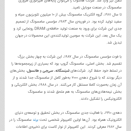
تلفن نیز وارد شد. شرکت هانگوک را می‌توان پایه‌های امپراتوری امروزی
سامسونگ در صنعت موبایل نامید.
تا سال ۱۹۸۱، گروه الکتریک سامسونگ بیش از ۱۰ میلیون تلویزیون سیاه و
سفید تولید کرده بود. در فوریه‌ی سال ۱۹۸۳، مؤسس سامسونگ از تصمیم
جدی این شرکت برای ورود به صنعت تولید حافظه‌ی DRAM رونمایی کرد و
یک سال بعد، این شرکت به سومین تولیدکننده‌ی این محصولات در جهان
تبدیل شد.
با فوت مؤسس سامسونگ در سال ۱۹۸۷، این شرکت به چهار بخش بزرگ
تقسیم شد. بخش اصلی، سامسونگ گروپ بود که بسیاری از زیرمجموعه‌ها را
در تسلط خود حفظ کرد. شرکت‌های
شینسگائه
،
سی‌جی
و
هانسول
، بخش‌های
دیگر بودند که با شروع دهه‌ی ۲۰۰۰ به‌طور کامل از سامسونگ جدا شدند و از
آن زمان به‌صورت کاملا مستقل کار می‌کنند. در سال ۱۹۸۸، بخش الکتریکی و
بخش نیمه‌هادی‌های سامسونگ به هم ملحق شدند و سامسونگ
الکترونیکس را تشکیل دادند.
دهه‌ی ۱۹۹۰، با فعالیت جدی سامسونگ در بخش تحقیق و توسعه‌ی دنیای
الکترونیک همراه بود. آن‌ها اولین کامپیوتر شخصی تحت
برند
سامسونگ را در
سال ۱۹۸۲ معرفی کردند. این کامپیوتر از نوار کاست برای ذخیره‌ی اطلاعات