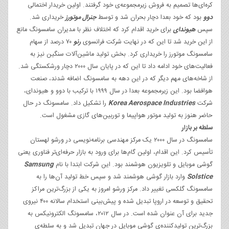
کره‌ای‌ها تصمیم به فروش زیرمجموعه‌ی خود گرفتند. اولین خریدار اختمالی
دوو
بود که خود بعدا دچار بحران شد و توسط
جنرال موتورز
خریداری شد.
سپس
هیوندای
برای خرید اقدام کرد که اختلاف نظر با مدیران سامسونگ مانع
از این خرید شد تا این که در نهایت شرکت فرانسوی
رنو
۷۰ درصد از سهام
سامسونگ موتورز را خریداری کرد. بخش تولید ماشین‌آلات سنگین نیز به
فعالیت‌های خود ادامه داد تا این که در پایان سال ۲۰۰۰ دچار ورشکستگی شد.
از شاخه‌های مهم دیگر که در این دهه به سامسونگ اضافه شدند، صنعت
هوافضا بود. این زیرمجموعه بعدا در سال ۱۹۹۹ با ترکیب با دوو و هیوندای،
شرکت
Korea Aerospace Industries
را تشکیل داد. سامسونگ در حال
حاضر هنوز به تولید موتور هواپیما و توربین‌های گازی مشغول است.
سلطه بر بازار
سامسونگ در سال ۲۰۰۰ یک مرکز مهندسی برنامه‌نویسی در ورشو لهستان
تأسیس کرد. این اقدام، اولین گام‌ها برای ورود به بازار حرفه‌ای‌تر فناوری یعنی
گوشی‌ موبایل و تلویزیون‌ هوشمند بود. این شرکت ابتدا با نام
Samsung
Solstice
وارد بازار گوشی‌ هوشمند شد و سپس خط تولید آن‌ها را به
سامسونگ گلکسی تغییر داد. مرکز ورشو امروز به یکی از بزرگ‌ترین مراکز
تحقیق و توسعه در اروپا تبدیل شده و پیش‌بینی استخدام سالانه ۴۰۰ نیروی
جدید برای آن عنوان شده است. در سال ۲۰۱۲، سامسونگ الکترونیکس به
بزرگ‌ترین تولیدکننده‌ی گوشی‌ موبایل در جهان تبدیل شد و به سلطه‌ی