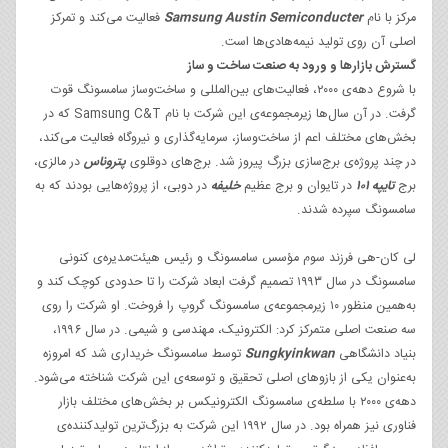
مرکز با نام
Samsung Austin Semiconducter
فعالیت می‌کند و تمرکز
اصلی آن روی تولید نیمه‌هادی‌ها است.
گسترش بازارها و ورود به صنعت ساخت و ساز
با شروع دهه‌ی ۲۰۰۰، فعالیت‌های بین‌المللی و ساخت‌وساز سامسونگ قوت
گرفت. در آن سال‌ها زیرمجموعه‌ی این شرکت با نام Samsung C&T که در
بخش‌های مختلف اعم از ساخت‌وساز، سرمایه‌گذاری و نیروگاه فعالیت می‌کند،
در چند پروژه‌ی برج‌سازی بزرگ پیروز شد. برج‌های دوقلوی
پتروناس
در مالزی،
برج
تایپه ۱۰۱
در تایوان و برج عظیم
خلیفه
در دوبی، از پروژه‌هایی بودند که به
سامسونگ سپرده شدند.
لی کان-هی فرزند سوم مؤسس سامسونگ و رئیس هیئت‌مدیره‌ی کنونی
سامسونگ در سال ۱۹۹۳ تصمیم گرفت ابعاد شرکت را تا حدودی کوچک کند و
به‌همین منظور ۱۰ زیرمجموعه‌ی سامسونگ گروپ را فروخت. او شرکت را روی
سه صنعت اصلی متمرکز کرد: الکترونیک، مهندسی و شیمی. در سال ۱۹۹۶،
بنیاد دانشگاهی
Sungkyinkwan
توسط سامسونگ خریداری شد که امروزه
به‌عنوان یکی از بازوهای اصلی تحقیق و توسعه‌ی این شرکت شناخته می‌شود.
دهه‌ی ۲۰۰۰ با سلطه‌ی سامسونگ الکترونیکس بر بخش‌های مختلف بازار
فناوری نیز همراه بود. در سال ۱۹۹۲ این شرکت به بزرگ‌ترین تولیدکننده‌‌ی