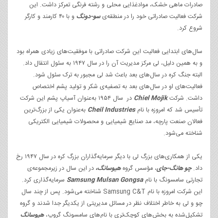
صادرات ماهی خشک، موادغذایی محلی و رشته فرنگی تمرکز داشت. این
شرکت فعالیت صادراتی خود را در منطقه‌ی
سو-دونگ
و با ۴۰ کارمند و کارگر
شروع کرد.
سال‌های ابتدایی فعالیت این شرکت صادراتی با موفقیت‌های زیادی همراه بود
و به همین دلیل، لی مرکز مدیریت آن را در سال ۱۹۴۷ به سئول انتقال داد.
البته جنگ کره در سال‌های بعد باعث شد لی مجبور به ترک سئول شود.
فعالیت‌های او در سال‌های بعد به تصفیه‌ی شکر و تولید پشم اختصاص
داشت. شرکت
Chiel Mojik
در سال ۱۹۵۴ به‌عنوان آسیاپ پشم این شرکت
تأسیس شد که امروزه با نام
Cheil Industries
به‌عنوان یکی از بزرگ‌ترین
فعالان صنعت پارچه، مد صنایع شیمیایی و محصولات شیمیایی الکتریکی
شناخته می‌شود.
یکی از همکاری‌های بزرگ لی با دیگر سرمایه‌گذاران بزرگ کره در سال ۱۹۴۷ رخ
داد.
چو هانگ-جای
، مؤسس گروه
هیوسانگ،
در این سال در زیرمجموعه‌ی
تجارتی سامسونگ با نام
Samsung Mulsan Gongsa
سرمایه‌گذاری کرد.
این شرکت امروزه با نام Samsung C&T شناخته می‌شود. پس از چند سال
چو و لی به‌ خاطر اختلاف نظر در مسائل مدیریتی از یکدیگر جدا شدند و گروه
تشکیل‌شده به بخش‌های کوچک‌تری با نام‌های سامسونگ گروپ،
هیوسانگ