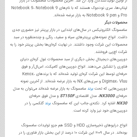
از اولین تولیدکنندگان وارد آن شد. آخرین محصولات سامسونگ در بازار
لپتاپ‌ها، سری نوت‌بوک هستند که با نام‌های Notebook 9، Notebook 9
Pro و Notebook 9 pen به بازار عرضه شده‌اند.
محصولات دیگر
سامسونگ الکترونیکس در سال‌های ابتدایی در بازار پرینتر نیز حضوری جدی
داشت. انواع نمونه‌های پرینترهای سیاه و سفید، رنگی و چندمنظوره در سبد
محصولات این شرکت وجود داشتند. در نهایت کره‌ای‌ها بخش پرینتر خود را به
شرکت اچ‌پی فروختند.
دوربین‌های دیجیتال بخش دیگری از سبد محصولات غول کره‌ای دنیای
فناوری را تشکیل می‌دهند. انواع دوربین‌های کامپکت، اس‌ال‌آر و فوق‌
حرفه‌ای توسط این شرکت کره‌ای تولید شده‌اند که با برندهای Kenox،
Digimax، Vluu و سری‌‌های NX به بازار عرضه شده‌اند. از آخرین نمونه‌
دوربین‌هایی که تحت
برند
سامسونگ به بازار عرضه شده‌اند می‌توان به مدل
حرفه‌ای
NX3000
، مدل اقتصادی
ST150F
و مدل فوق حرفه‌ای
NX30
اشاره کرد. نکته‌ی جالب این که سامسونگ
برند
گلکسی را در
دوربین‌های خود نیز وارد کرده است.
انواع درایوهای ذخیره‌سازی HDD و SSD هم جزو تولیدات سامسونگ
بوده‌اند. در سال ۲۰۰۹ این شرکت ۱۰ درصد از این بخش بازار فناوری را در