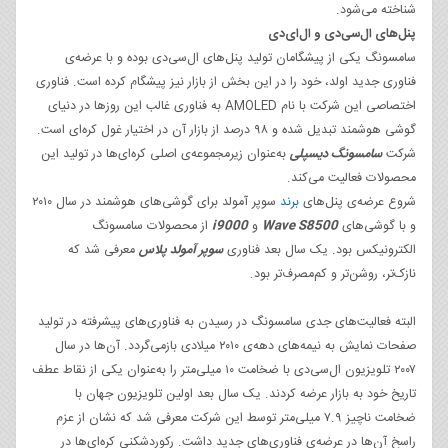
شناخته می‌شود.
پنل‌های ال‌سی‌دی و ال‌ای‌دی
سامسونگ یکی از پیشگامان تولید پنل‌های ال‌سی‌دی بوده و با عرضه‌ی
فناوری جدید اولد، خود را در این بخش از بازار نیز پیشگام کرده است. فناوری
اختصاصی این شرکت با نام AMOLED به فناوری غالب این روزها در دنیای
گوشی‌ هوشمند تبدیل شده و ۹۸ درصد از بازار آن در اختیار غول کره‌ای است.
شرکت
سامسونگ دیسپلی
به‌عنوان زیرمجموعه‌ی اصلی کره‌ای‌ها در تولید این
محصولات فعالیت می‌کند.
شروع عرضه‌ی پنل‌های
برند
سوپر آمولد برای گوشی‌‌های هوشمند در سال ۲۰۱۰
و با گوشی‌های
Wave S8500
و
i9000
از محصولات سامسونگ
الکترونیکس بود. یک سال بعد فناوری
سوپر آمولد پلاس
معرفی شد که
نازک‌تر، روشن‌تر و کم‌مصرف‌تر بود.
البته فعالیت‌های جدی سامسونگ در رسیدن به فناوری‌های پیشرفته در تولید
صفحات نمایش به نیمه‌های دهه‌ی ۲۰۱۰ میلادی بازمی‌گردد. آن‌ها در سال
۲۰۰۷ تلویزیون ال‌سی‌دی با ضخامت ۱۰ میلی‌متر را به‌عنوان یکی از نقاط عطف
تاریخ خود به بازار عرضه کردند. یک سال بعد اولین تلویزیون جهان با
ضخامت ناچیز ۷.۹ میلی‌متر توسط این شرکت معرفی شد که نشان از عزم
راسخ آن‌ها در عرضه‌ی فناوری‌های جدید داشت. رکوردشکنی کره‌ای‌ها در