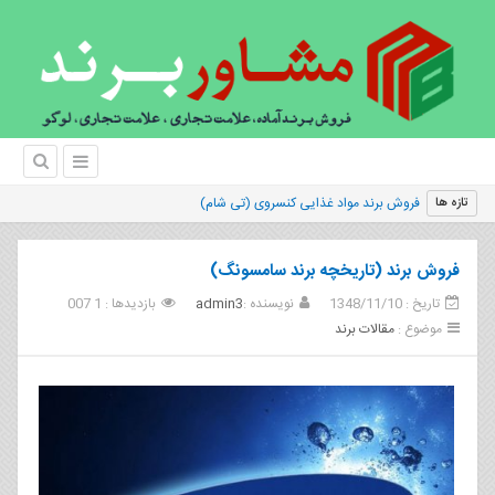
فروش برند مواد غذایی کنسروی (تی شام)
تازه ها
فروش برند (تاریخچه برند سامسونگ)
تاریخ : 1348/11/10
نویسنده :
admin3
بازدیدها : 1 007
موضوع :
مقالات برند