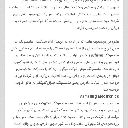
شرکت عظیم در حوزه‌های متنوعی از الکترونیک، تبلیغات، ساخت‌وساز،
تجهیزات پزشکی، سرگرمی، خدمات مالی، فناوری اطلاعات و ارتباطات و ساخت
ماشین‌آلات عظیم مانند کشتی فعالیت می‌کند. هر یک ازیرمجموعه‌های این
شرکت خود شاخه‌های متنوعی را پوشش می‌دهند که شرکت‌های کوچک و
بزرگی را تحت سرپرستی دارند.
علاوه بر زیرمجموعه‌هایی که در ادامه به آن‌ها اشاره می‌کنیم، سامسونگ در
طول تاریخ خود بسیاری از شرکت‌های تابعه‌اش را فروخته است. به‌عنون مثال
سامسونگ
Techwin
که در طراحی و تولید تجهیزات نظارتی، هواشناسی،
اتوماسیون و فناوری‌های نظامی فعالیت می‌کرد در سال ۲۰۱۴ به
هانوا گروپ
فروخته شد.
سامسونگ توتال
شرکت دیگری بود که با مشارکت ۵۰ درصدی
توتال در زمینه‌ی استخراج و پالایش نفت فعالیت می‌کرد. این شرکت نیز با
فروخته شدن شرکت مادرش یعنی
سامسونگ جنرال کمیکالز
به هانوا گروپ،
فروخته شد.
Samsung Electronics
همان‌طور که پیش از این اشاره شد، سامسونگ الکترونیکس بزرگ‌ترین
زیرمجموعه و سودده‌ترین بخش سامسونگ گروپ است. طبق آخرین آمار،
درآمد این شرکت در سال ۲۰۱۷ حدود ۲۲۵ میلیارد دلار بوده است. مقر اصلی
زیرمجموعه‌ی الکترونیکی سامسونگ در شهر سوون کره‌ی جنوبی واقع است.