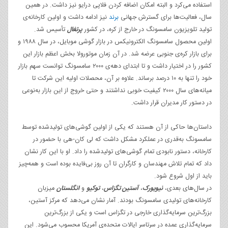
استفاده می‌کرد و البته امکان اضافه کردن فلاپی درایو نیز داشت. در همین
سال، فعالیت‌ها برای گسترش جهانی
برند
نیز ادامه داشت و اولین کارخانه‌ی
تولید تلویزیون سامسونگ در خارج از کره، در کشور
پرتغال
تأسیس شد.
اولین محصول سامسونگ الکترونیکس در بازار گوشی‌ موبایل، در سال ۱۹۸۸ و
برای بازار کره‌ی جنوبی عرضه شد. در آن زمان موتورولا بخش اعظم بازار این
کشور را در اختیار داشت و تا ابتدای دهه‌ی ۲۰۰۰ سامسونگ توانست سهم بازار
خود را تنها به ۱۰ درصد برساند. علاوه بر آن، محصلات اولیه‌ این شرکت تا
میانه‌های سال ۲۰۰۰ کیفیت خوبی نداشتند و حتی خروج از این بازار به‌نوعی
در دستور کار مدیران قرار داشت.
داستان‌ها حاکی از آن هستند که یکی از اولین گوشی‌های تولیدشده توسط
سامسونگ به‌قدری در عملکرد مشکل داشت که لی کان-هی با حضور در
کارخانه، دستور نابودی تمام گوشی‌های تولیدشده را داد. او با این کار نشان
داد که تمام تلاش مهندسان و کارگران تا آن روز بی‌فایده بوده است و همه‌چیز
باید از اول شروع شود.
در سال‌های بعدی،
نیویورک
،
آستین تگزاس
،
توکیو
و
انگلستان
میزبان
کارخانه‌های تولیدی سامسونگ بودند. آمار نشان می‌دهد که مرکز آستین،
بزرگ‌ترین سرمایه‌گذاری خارجی در تگزاس است و یکی از بزرگ‌ترین
سرمایه‌گذاری‌ عمده در سرتاسر ایالات متحده‌ی آمریکا محسوب می‌شود. این