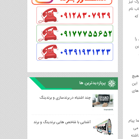
رگ نیز
ب نام
م که
را
ین
 هیچ
پربازدیدترین ها
 این
‌های
چند اشتباه در برندسازی و برندینگ
 پیام
آشنایی با شاخص هایی برندینگ و برند
 می
اشته