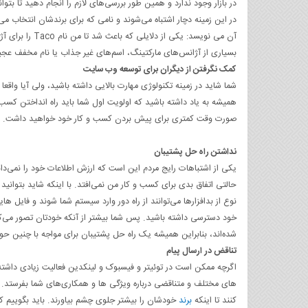
در بازار وجود ندارد و همین طور بررسی‌های لازم را انجام دهید تا 
در این زمینه دچار اشتباه می‌شوند و نامی که برای برندشان انتخاب 
آن می ‌نویسد: ی
بسیاری از آژانس‌های مارکتینگ، اسم‌های غیر جذاب یا نام مخفف عجی
کمک نگرفتن از دیگران برای توسعه وب سایت
شما شاید در زمینه‌ تکنولوژی مهارت بالایی داشته باشید، ولی آیا واق
همیشه به یاد داشته باشید که اولویت اول شما باید راه انداختن کسب 
صورت وقت کمتری برای پیش‌ بردن کسب و کار خود خواهید داشت. کاره
نداشتن راه ‌حل پشتیبان
یکی از اشتباهات رایج مردم این است که ارزش اطلاعات خود را نمی‌دانند
حالتی اتفاق بدی برای کسب و کار من نمی‌افتد. با اینکه شاید بتوانی
نوع از بدافزارها می‌توانند از راه دور وارد سیستم شما شوند و فایل‌
خود دسترسی داشته باشید. پس شما بیشتر از آنکه خودتان تصور می‌
شده‌اند، بنابراین همیشه یک راه ‌حل پشتیبان برای مواجه با چنین حوا
تناقض در ارسال پیام
اگرچه ممکن است در توئیتر و فیسبوک و لینکدین فعالیت زیادی داشته
‌های مختلف و متناقضی درباره ویژگی ‌ها و همکاری‌های شما بفرستد.
‌کنند تا اینکه
برند
خودشان را بیشتر جلوی چشم بیاورند. باید بگوییم که 