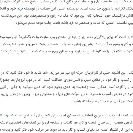
بتوانید یک آدرس مناسب برای وب ‌سایت برندتان ثبت کنید. بعضی مواقع حتی شرکت‌ های بز
می‌کنند تکراری یا بدون جذابیت است. نویسنده‌ اصلی این مطلب در توصیف
برند
خود و انتخا
کی از دلایلی که باعث شد تا من نام Taco را برای آژانش مارکتینگ خود انتخاب کنم این بود که یک نام رایج و منحصر‌بفرد بود. من می‌دانست
بی داشتند. اسمی که ساده و منحصر به فرد باشد باعث جلب توجه مردم می‌شود.
عا لازم است که برای یادگیری تمام زیر و بم‌های ساختن وب‌ سایت وقت بگذارید؟ این موضوع 
و کار و رونق به آن باشد. بنابراین زمان خود را با نشستن پشت کامپیوتر هدر ندهید، در ا
ای تکنیکی را به کارشناسان بسپارید و خودتان روی مدیریت کسب و کارتان تمرکز کنید.
. این اشتباه حتی از کارآفرینان حرفه ‌ای نیز سر می‌زند. شما شاید با خود فکر کنید که در
د از کسب و کار خود در مقابل سیل و آتش‌سوزی حفاظت کنید، اما در مورد تروجان‌ها چطور؟
 هایتان را آلوده کنند. ممکن است وضعیت به حدی وخیم شود که حتی نتوانید به یکی از فایل
کنید در معرض آسیب هستید. حتی شرکت‌های بزرگ چند‌ملیتی نیز با چنین حوادثی روبرو
دث غیر ‌قابل اجتناب در نظر داشته باشید.
 باشید، اما یکی از بدترین اتفاقاتی که ممکن است برای شما پیش آید این است که
برند
شما
 گاهی بعضی از صاحبان کسب و کار، هر کامنت و صفحه‌ ای را در شبکه‌های اجتماعی لایک
این کار اشتباه است. در دنیای کسب و کار باید در مورد هر حرکت خود فکر کنید و برنامه د