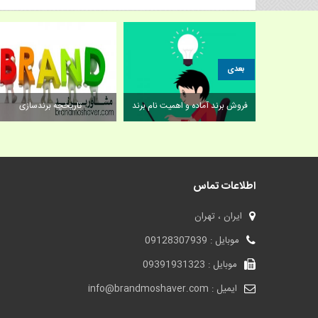
بعدی
ه برند قوی
فروش برند آماده و اهمیت نام برند
تاریخچه برندسازی
اطلاعات تماس
ایران ، تهران
موبایل : 09128307939
موبایل : 09391931323
ایمیل : info@brandmoshaver.com