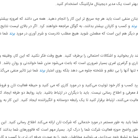
 بهتر است یک مدیر دیجیتال مارکتینگ استخدام کنید.
تان منفی است باید هر چه سریع‌ تر این‌ کار را انجام دهید. همه می ‌دانند که امروزه بیشتر
برند
و کسب و کارتان بیشتر بدانند، به گوگل مراجعه خواهند کرد. اگر در بالای لیست نتایج
هم دیگر هم این است که مطمئن شوید هیچ مطلب نادرست و شرم ‌آوری در مورد
برند
شما د
د بار بخوانید و ‌اشکالات احتمالی را بر‌طرف کنید. هیچ‌ وقت فکر نکنید که این‌ کار، وظیفه‌ 
وشتاری و گرامری امری بسیار ضروری است که باعث می‌شود متن شما خواندنی و روان باشد. ا
نها آنها را بی ‌نظم و شلخته جلوه می ‌دهد بلکه روی اعتبار
برند
شما نیز تاثیر منفی می‌گذا
د کسب و کار خود توئیت می‌کنید و در مورد کاری که می ‌کنید و حیطه‌ فعالیت ‌تان و فرو
رفی و اطلاع‌ رسانی نیست. باید با دیگران در ارتباط باشید. باید روابط‌ دو طرفه ایجاد کن
 می‌کنند، ارتباط برقرار کنید تا یک رابطه‌ دوستانه و انگیزاننده ایجاد کنید. این کار به رو
ما باید به طور مستمر در مورد خدماتی که شرکت‌ تان ارائه می‌کند اطلاع ‌رسانی کنید. این
طور واضح حوزه فعالیت شرکت شما را درک کرد. بسیار مهم است که فالوور‌های شما بدانند ک
یما به تبلیغ خود بپردازید، می‌توانید مخاطبان خود را به صورت حرفه ای تری با کسب و کار