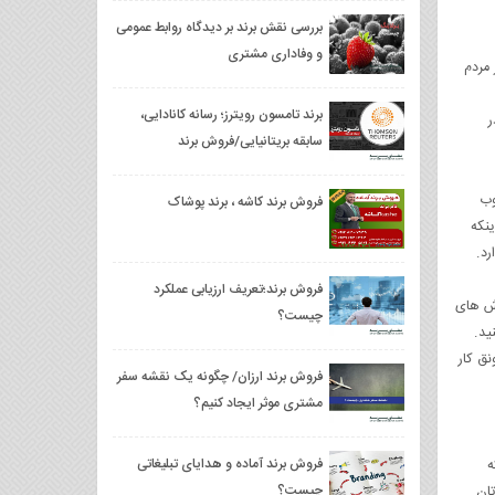
بررسی نقش برند بر دیدگاه روابط عمومی
و وفاداری مشتری
 مردم
برند تامسون رویترز؛ رسانه کانادایی،
ر
سابقه بریتانیایی/فروش برند
وب
فروش برند کاشه ، برند پوشاک
ینکه
رد.
فروش برند؛تعریف ارزیابی عملکرد
ش ‌های
چیست؟
ید.
نق کار
فروش برند ارزان/ چگونه یک نقشه سفر
مشتری موثر ایجاد کنیم؟
فروش برند آماده و هدایای تبلیغاتی
ه
چیست؟
تان