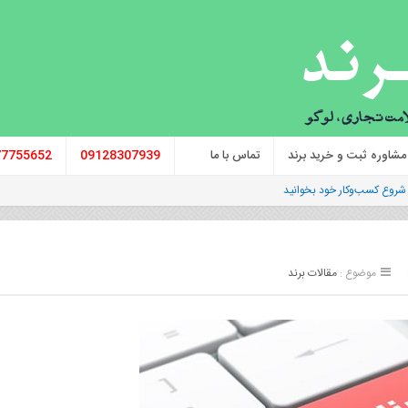
مشاوره ثبت و خرید برند
تماس با ما
09128307939
77755652
موضوع :
مقالات برند