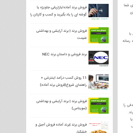
ای شما
فروش برند آماده/بازاریابی جاویژه یا
ی
گوشه ای را یاد بگیرید و کسب و کارتان را
متحول کنید
فروش برند | برند آرایشی و بهداشتی
با
غنیمت
 رسانه
برند فروشی و داستان برند NEC
11 روش کسب درآمد اینترنتی +
راهنمای شروع(فروش برند آماده)
فروش برند | برند آرایشی و بهداشتی
فی را
(سویناس)
ند.
ا
فروش برند |برند آماده فروش آجیل و
ک
خشکبار