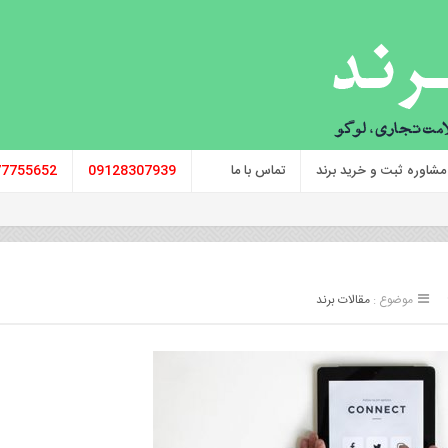
مشاوره ثبت و خرید برند
تماس با ما
09128307939
77755652
موضوع :
مقالات برند