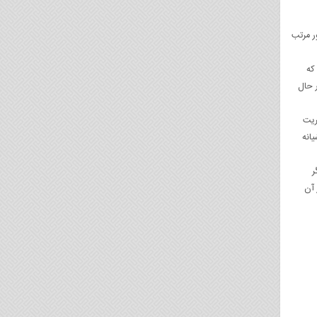
ر مرتب
که
 حال
ریت
انه
ر
 آن