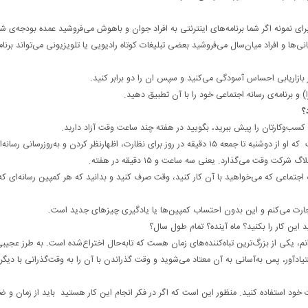
 برای نمونه اگر شما برنامه‌های اینترنتی به افراد جوان و باهوش می‌فروشید عمده بودجه‌ی شم
‌ها و افراد میان‌سال می‌فروشید بعضی تبلیغات کوتاه رادیویی یا تلویزیونی می‌تواند برنام
 بازاریابی احساس آسودگی می‌کنید و سپس ان را دو برابر کنید.
 را) و برنامه‌ی رسانه اجتماعی خود را با آن تطبیق دهید.
 کسب‌وکارتان را پیش ببرید، بگویید در هفته چند ساعت وقت آزاد دارید.
در یک سخنرانی در مرکز موفقیت در رسانه اجتماعی ، انیتا کمپبل گفت که او از دوشنبه تا جمعه ۱۵ دقیقه در روز برای نظارت، اظهارنظر کردن و به‌روزرسانی
 وقت می‌گذارد. یعنی سه ساعت و ۱۵ دقیقه در هفته.
 یادگیری اولیه‌ی هر رسانه اجتماعی که می‌خواهید با آن کار کنید، وقت صرف کنید و بدانید که هر کمپین رسانه‌ای ک
ارت می‌کنم و این بدون احتساب کمپین‌ها یا یادگیری چیزهای جدید است.
د این کار را بکنید؟ ماه آینده؟ تمام طول سال؟
نم، یکی از بزرگ‌ترین تباه‌کننده‌های زمان هست که تابه‌حال اختراع‌شده است. به طرز عجیب
ادآور، پس به‌آسانی به آن معتاد می‌شوید و وقت گذراندن با آن را به ‌وقت‌گذرانی با دیگر
ت خود استفاده کنید. منظور این است که اگر در فکر انجام این کار هستید باید از زمان و 