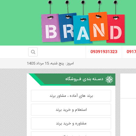
09391931323
091
امروز : پنج شنبه، 15 مرداد 1405
دسـته بندی فـروشگاه
برند های آماده ، مشاور برند
استعلام و خرید برند
مشاوره و خرید برند