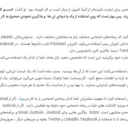
اعی برای تجارت شنیده‌ام از آنیتا کمپبل از مرکز کسب‌ و کار کوچک بود. او گفت:
کسب‌و کا
رند. پس بهتر است که روی استفاده از یک یا دوتای ان ها و یادگیری نحوه‌ی صحیح به کار
ساده است. آن رسانه‌ای که بازار هدف شما از آن استفاده می‌کند. می‌دانید که رسانه‌های اجتماعی مختلف نیاز به مخاطبان مختلف دارند . به‌عنوان‌مثال، n
 تجارت خود برگزینید این است که تشخیص دهید بازار هدف شما از کدام‌ یک استفاده می‌کند.
ای استفاده می‌کنند این است که از آن‌ها بپرسید. بسیار ساده است که یک لیست ارزیابی کو
اده کرده و اطلاعات جمع کنید. اگر وبسایت شما ترافیک نسبتاً خوبی می‌گیرد می‌توانید یک 
اری است که می‌توانید با آن فهرست‌های اینترنتی بسازید. با بهره بردن از جذابیت یک جایزه یا هر مزیت ملموس دیگ
برند
. اگر از ail
استفاده می‌کنید برنامه‌ی Rapportive این امکان را به شما می‌دهد که ببینید کانتکت های شما در رسانه اجتماعی خود دقیقا چه فعالیتی دارند. اگر از outlook
مایکروسافت استفاده می‌کنید، Microsoft Outlook Connector برنامه‌ی مشابهی است. Xobni پلاگین هایی برای Gmail ،Outlook ، Android و برنامه‌های
کاربردی برای گوشی‌های BlackBerry و iPhone در اختیار شما قرار می‌دهد تا با استفاده از Linkedln، Facebook و Twitter علاوه بر چیزهای د