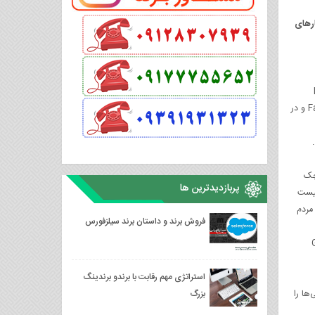
رهای
Linked
بزرگ‌ترین شبکه‌ی کارکشته‌های تجارت است. Google+ بیشتر توسط دانش آموزان پسر استفاده می‌شود، کاربران Pinterest اغلب خانم‌ها هستند. در Facebook و در
چک
پربازدیدترین ها
لیست
ر مردم
فروش برند و داستان برند سیلزفورس
Gm
استراتژی مهم رقابت با برندو برندینگ
یگر ، به‌روزرسانی‌ها را
بزرگ