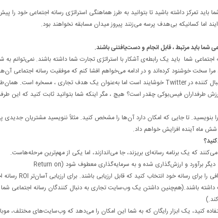
 باید تمرکز داشته باشید تا بتوانید به طرز هماهنگی استراتژی رسانه اجتماعی خود را پیش
اما کسانیکه بی‌هدف پرسه می‌زنند پیروز میدان مسابقه نخواهند بود.
شما باید مرتبط ، قابل انجام و دست‌یافتنی باشند.
 اجتماعی شما باید یک رابطه‌ی آشکار با استراتژی تجارت شما داشته باشند.
نمی‌توانم به شم
 مرا سخت خوشنود کرده‌اند و در ادامه می‌خواهم افشا کنم که موفقیت رسانه اجتماعی آن‌ها
مردمی و همگانی است. گرفتن ۱۱۷۳۰۰۰ لایک Facebook یا ۸۰۰۰۰۰ دنبال کننده در Twitter خوشایند است اما به‌عنوان یک هدف تجاری ، مسخره است. ه
‌باره ایراد کرده است: ارزش طرفداران فیس‌بوکی چقدر است؟ هیچ ، مگر اینکه شما بتوانید ثابت کنید که این طرفد
ا بنویسید. تا جایی که امکان دارد آن‌ها را مشخص کنید. مثلاً ننویسید مشتریان جدیدی پی
 که یک برنامه رسانه‌ای بریزند، جا می‌اندازند، اما یکی از مهم‌ترین مرحله‌هاست.
عموماً موفقیت رسانه‌ای باید به‌وسیله‌ی معیار سنجش هر نوع بازاریابی دیگر برآورد و ارزش‌گذاری شده و به سرمایه‌گذاری معطوف شود (Return on
Investment=ROI). به همین خاطر بسیار مهم و حیاتی است که اهدافی را برای رسانه خود 
اشته باشند.(هم‌چنین داشتن یک وب‌سایت تجاری به دنبال کنندگان رسانه اجتماعی شما
ند.)
ه شما یک وب‌سایت دارید می‌توانید از Google Analytics استفاده کنید، یک ابزار رایگان که به شما این امکان را می‌دهد که وب‌سایت‌های مختلف، م