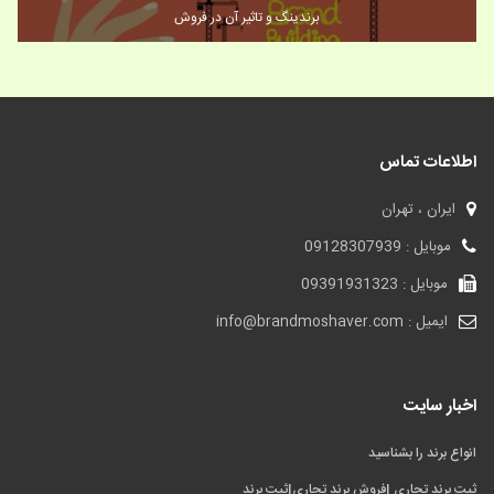
برندینگ و تاثیر آن در فروش
اطلاعات تماس
ایران ، تهران
موبایل : 09128307939
موبایل : 09391931323
ایمیل : info@brandmoshaver.com
اخبار سایت
انواع برند را بشناسید
ثبت برند تجاری |فروش برند تجاری|ثبت برند