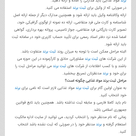
برند
مواد غذایی باید مدارکی را آماده و ارائه دهید.
در صورتی‌ که از وکیل برای
ثبت برند
استفاده می‌ کنید.
ارائه وکالتنامه وکیل باید ارائه شود و همچنین مدارک دیگر از جمله ارائه اصل
شناسنامه و کارت ملی فرد متقاضی، ارائه ده نمونه از لوگوی گرافیکی خود،
تصویر کارت بازرگانی فرد متقاضی، جواز تاسیس، پروانه بهره‌ برداری، گواهی
امضا شده نزد دفتر اسناد رسمی برای تأیید حساب کاربری خود در سامانه ثبت
باید ارائه شود.
البته مراحل ممکن است با توجه به میزان روند
ثبت برند
متفاوت باشد.
از این شرکت های
ثبت برند
مشاورانی حاذق و کارآزموده در این حوزه می
باشند و با کسب اطلاعات از شرکت های
ثبت برند
می توانید مراحل ثبت را
برای خود و
برند
مدنظرتان تسریع ببخشید.
مراحل ثبت برند مواد غذایی چگونه است؟
به‌ عنوان اولین گام برای
ثبت برند
مواد غذایی لازم است که نامی برای
برند
خود انتخاب کنید.
نام باید کاملا فارسی و سابقه ثبت نداشته باشد. همچنین باید تابع قوانین
جمهوری اسلامی باشد.
زمانی‌ که نام مدنظر خود را انتخاب کردید، می‌ توانید از سایت اداره مالکیت
استعلام گرفته و
برند
مدنظر خود را در صورتی‌ که ثبت‌ نشده باشد انتخاب
کنید.