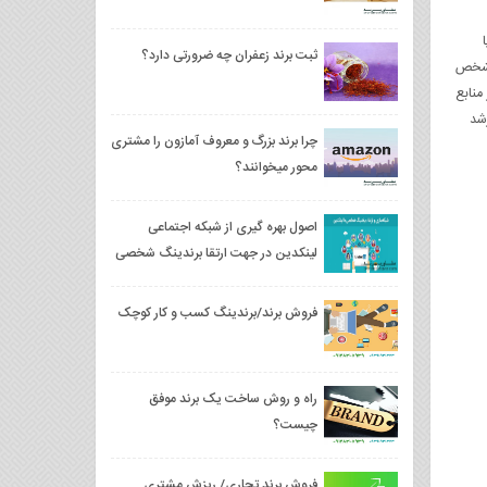
ثبت برند زعفران چه ضرورتی دارد؟
مشخص
منابع
شد
چرا برند بزرگ و معروف آمازون را مشتری
محور میخوانند؟
اصول بهره گیری از شبکه اجتماعی
لینکدین در جهت ارتقا برندینگ شخصی
و شبکه سازی شخصی
فروش برند/برندینگ کسب و کار کوچک
راه و روش ساخت یک برند موفق
چیست؟
فروش برند تجاری/ ریزش مشتری