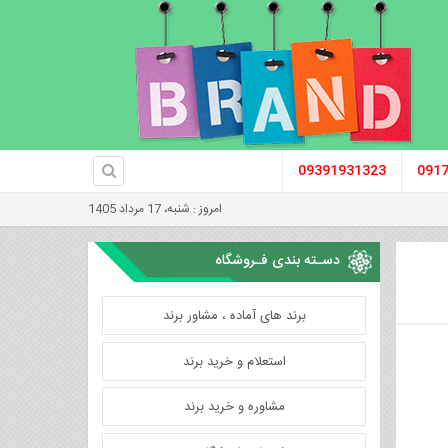
09391931323
091
امروز : شنبه، 17 مرداد 1405
دسـته بندی فـروشگاه
برند های آماده ، مشاور برند
استعلام و خرید برند
مشاوره و خرید برند