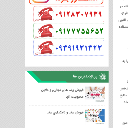
ته در
 طرح،
 قانون
تفاده
.
 به
پربازدیدترین ها
مشخص
فروش برند های تجاری و دلایل
منابع
محبوبیت آنها
شد
فروش برند و نامگذاری برند
نع