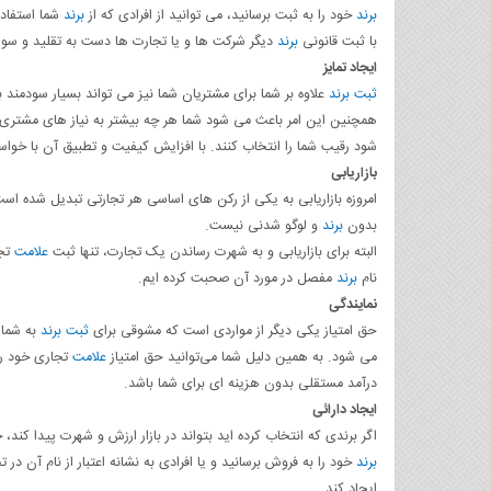
برند
خود را به ثبت برسانید، می توانید از افرادی که از
برند
شما استفاده
با ثبت قانونی
برند
دیگر شرکت ها و یا تجارت ها دست به تقلید و سوء 
ایجاد تمایز
ثبت برند
علاوه بر شما برای مشتریان شما نیز می تواند بسیار سودمند ب
همچنین این امر باعث می شود شما هر چه بیشتر به نیاز های مشتری 
شود رقیب شما را انتخاب کنند. با افزایش کیفیت و تطبیق آن با خواس
بازاریابی
امروزه بازاریابی به یکی از رکن های اساسی هر تجارتی تبدیل شده اس
بدون
برند
و لوگو شدنی نیست.
البته برای بازاریابی و به شهرت رساندن یک تجارت، تنها ثبت
علامت
تجا
نام
برند
مفصل در مورد آن صحبت کرده ایم.
نمایندگی
حق امتیاز یکی دیگر از مواردی است که مشوقی برای
ثبت برند
به شمار
می شود. به همین دلیل شما می‌توانید حق امتیاز
علامت
تجاری خود را 
درآمد مستقلی بدون هزینه ای برای شما باشد.
ایجاد دارائی
اگر برندی که انتخاب کرده اید بتواند در بازار ارزش و شهرت پیدا کند،
برند
خود را به فروش برسانید و یا افرادی به نشانه اعتبار از نام آن در 
ایجاد کند.