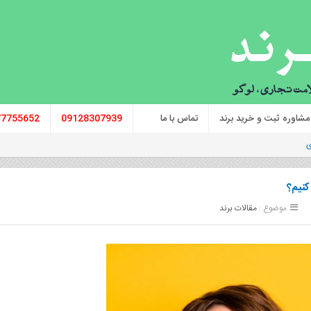
مشاوره ثبت و خرید برند
تماس با ما
09128307939
77755652
ی
کنیم؟
موضوع :
مقالات برند