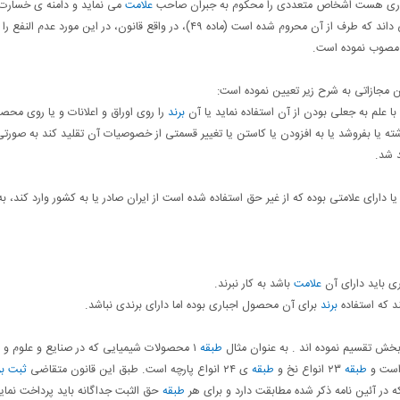
 تجاری هست اشخاص متعددی را محکوم به جبران صاحب
علامت
می نماید و دامنه ی خسارت ر
قدری وسیع قرار داده است که شامل ضررهای وارده و حتی منافعی می داند که طرف از آن محروم شده است (ماده ۴۹)، در واقع قانون، در این مورد عدم 
 مصوب نموده است.
با علم به جعلی بودن از آن استفاده نماید یا آن
برند
را روی اوراق و اعلانات و یا روی محص
 یا بفروشد یا به افزودن یا کاستن یا تغییر قسمتی از خصوصیات آن تقلید کند به صورتی
 دارای علامتی بوده که از غیر حق استفاده شده است از ایران صادر یا به کشور وارد کند، 
ی باید دارای آن
علامت
باشد به کار نبرند.
برند
برای آن محصول اجباری بوده اما دارای برندی نباشد.
طبقه
۱ محصولات شیمیایی که در صنایع و علوم و
 است و
طبقه
۲۳ انواع نخ و
طبقه
ی ۲۴ انواع پارچه است. طبق این قانون متقاضی
ثبت بر
در آئین نامه ذکر شده مطابقت دارد و برای هر
طبقه
حق الثبت جداگانه باید پرداخت نماید