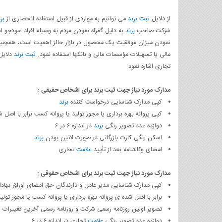
از دلایل
ثبت برند
می توانیم به مواردی از قبیل استفاده انحصاری از
بر
شرکت صاحب
برند
به دلیل گمراه نمودن مردم به وسیله افراد سودجو اش
نمودن میزان موفقیت یک محصول در بازار حائز اهمیت است، همچنی
مالی یا تسهیلات مؤسسات مالی و بانکها استفاده نمود.
ثبت برند
دلایل 
تجاری اشاره نمود.
مدارک مورد نیاز جهت ثبت برند برای اشخاص حقیقی
:
کپی مدارک شناسایی درخواست کننده
برند
کپی پروانه بهره برداری یا مجوز تولید یا پروانه کسب برابر با اصل 
دوازده عدد تصویر رنگی
برند
در اندازه ۶ در ۶
اسکن رنگی کارت بازرگانی در صورت لاتین بودن
برند
امضای وکالتنامه بعد از تأیید
علامت
تجاری
مدارک مورد نیاز جهت ثبت برند برای اشخاص حقوقی
:
کپی مدارک شناسایی مدیر عامل و دارندگان حق امضای اوراق بهاد
برابر با اصل شده ی پروانه بهره برداری یا پروانه کسب یا مجوز تولی
تصویر اولین روزنامه رسمی شرکت و روزنامه رسمی آخرین تغییرات
دوازده عدد تصویر رنگی
علامت
تجاری در اندازه ۶ در ۶