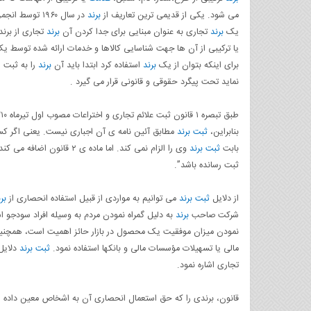
می شود. یکی از قدیمی ترین تعاریف از
برند
در سال ۱۹۶۰ توسط انجمن بازاریابی آمریکا (AMA) ارائه شده است. این تعریف بر اهمیت آرم و
یک
برند
تجاری به عنوان مبنایی برای جدا کردن آن
برند
تجاری از برن
یا ترکیبی از آن ها جهت شناسایی کالاها و خدمات ارائه شده توسط یک
برای اینکه بتوان از یک
برند
استفاده کرد ابتدا باید آن
برند
را به ثبت 
نماید تحت پیگرد حقوقی و قانونی قرار می گیرد .
بنابراین،
ثبت برند
مطابق آئین نامه ی آن اجباری نیست. یعنی اگر کس
بابت
ثبت برند
وی را الزام نمی کند. اما ماده ی ۲ قانون اضافه می کند:”حق استعمال انحصاری
ثبت رسانده باشد”.
از دلایل
ثبت برند
می توانیم به مواردی از قبیل استفاده انحصاری از
بر
شرکت صاحب
برند
به دلیل گمراه نمودن مردم به وسیله افراد سودجو اش
نمودن میزان موفقیت یک محصول در بازار حائز اهمیت است، همچنی
مالی یا تسهیلات مؤسسات مالی و بانکها استفاده نمود.
ثبت برند
دلایل 
تجاری اشاره نمود.
قانون، برندی را که حق استعمال انحصاری آن به اشخاص معین داده 