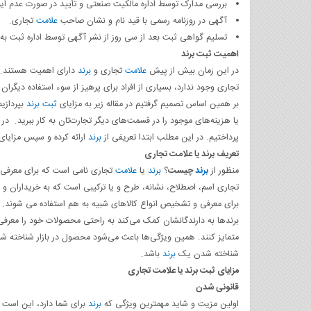
بررسی مدارک توسط اداره مالکیت صنعتی و تأیید در صورت عدم ایرا
آگهی در روزنامه رسمی با قید نام و نشان صاحب
علامت
تجاری.
تسلیم گواهی ثبت بعد از سی روز از نشر آگهی توسط اداره ثبت به د
اهمیت ثبت برند
در این زمان بیش از پیش
علامت
تجاری و
برند
دارای اهمیت هستند. ب
تجاری وجود ندارد، بسیاری از افراد برای پرهیز از سوء استفاده دیگران 
بر همین اساس تصمیم گرفتیم در مقاله زیر به مزایای
ثبت برند
بپردازیم
یا هزینه‌های موجود را در قسمت‌های دیگر تجارت‌تان به کار ببرید. 
پرداختیم. در این مطلب ابتدا تعریفی از
برند
ارائه کرده و سپس مزایا
تعریف برند یا علامت تجاری
منظور از
برند
چیست
؟
برند
یا
علامت
تجاری نامی است که برای معرفی
تجاری اسم، اصطلاح، نشانه، طرح و یا ترکیبی است که به خریداران و
برای معرفی و تشخیص انواع کالاهای شبیه به هم استفاده می شوند.
برندها به دارندگانشان کمک می‌کند به راحتی محصولات خود را معرفی 
متمایز کنند. همین ویژگی‌ها باعث می‌شود محصول در بازار شناخته شو
شناخته شدن یک
برند
باشد.
مزایای ثبت برند یا علامت تجاری
قانونی شدن
اولین مزیت و شاید مهمترین ویژگی که
برند
برای شما دارد، این است 