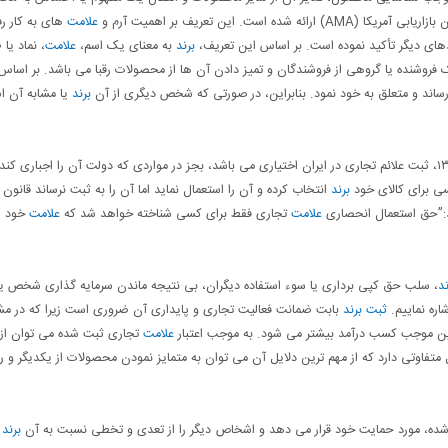
علامت
های به کار رف
دهای دیگر تأکید نموده است. بر اساس این تعریف،
برند
به معنای یک اسم،
علامت
، نماد یا
 فروشنده یا گروهی از فروشندگان و تمیز دادن آن ها از محصولات رقبا می باشد. بر اساس
رساند و متعلق به خود نمود. بنابراین، در صورتی که شخص دیگری از آن
برند
یا مشابه آن اس
طبق تبصره ۱ قانون ثبت علائم تجاری و اختراعات مصوب اول تیرماه ۱۳۱۰، ثبت علائم تجاری در ایران اختیاری می باشد، بجز در مواردی که دولت آن را اجباری کند
ی برای کالای خود
برند
انتخاب کرده و آن را استعمال نماید اما آن را به ثبت نرساند قانون
علامت
تجاری فقط برای کسی شناخته خواهد شد که
علامت
خود را
ند
، سلب حق کپی برداری یا سوء استفاده دیگران، بی نتیجه ماندن سرمایه گذاری شخص یا
اره نماییم.
ثبت برند
بابت ضمانت فعالیت تجاری و پایداری آن ضروری است زیرا که در 
ن موجب کسب درآمد بیشتر می شود. به موجب اعتبار
علامت
تجاری ثبت شده می توان از 
متفاوتی دارد که از مهم ترین دلایل آن می توان به متمایز نمودن محصولات از یکدیگر و ر
شده، مورد حمایت خود قرار می دهد و اشخاص دیگر را از تعدی و تخطی نسبت به آن
برند
م