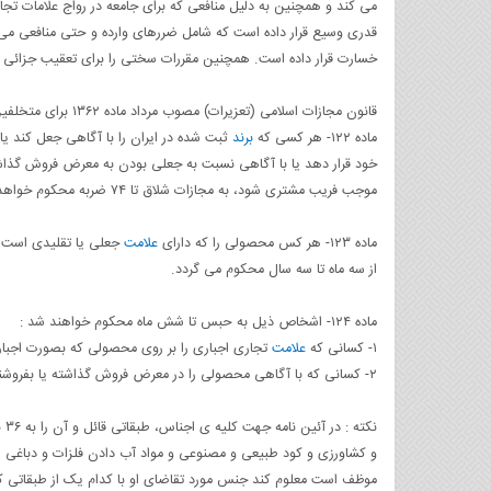
می کند و همچنین به دلیل منافعی که برای جامعه در رواج علامات
خسارت قرار داده است. همچنین مقررات سختی را برای تعقیب جزائی
قانون مجازات اسلامی (تعزیرات) مصوب مرداد ماده ۱۳۶۲ برای متخلفین مجازاتی به شرح زیر تعیین نموده است:
ماده ۱۲۲- هر کسی که
برند
ثبت شده در ایران را با آگاهی جعل کند یا 
خود قرار دهد یا با آگاهی نسبت به جعلی بودن به معرض فروش گذاشته
موجب فریب مشتری شود، به مجازات شلاق تا ۷۴ ضربه محکوم خواهد شد.
ماده ۱۲۳- هر کس محصولی را که دارای
علامت
جعلی یا تقلیدی است یا
از سه ماه تا سه سال محکوم می گردد.
ماده ۱۲۴- اشخاص ذیل به حبس تا شش ماه محکوم خواهند شد :
۱- کسانی که
علامت
تجاری اجباری را بر روی محصولی که بصورت اجبار
۲- کسانی که با آگاهی محصولی را در معرض فروش گذاشته یا بفروشند که استفاده
نکته : در آئین نامه جهت کلیه ی اجناس، طبقاتی قائل و آن را به ۳۶ بخش تقسیم نموده اند . به عنوان مثال
و کشاورزی و کود طبیعی و مصنوعی و مواد آب دادن فلزات و دباغی
موظف است معلوم کند جنس مورد تقاضای او با کدام یک از طبقاتی که 