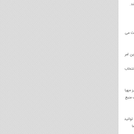
د.
عث می
ن امر
نتخاب
 مهیا
 منبع
توانید
ا