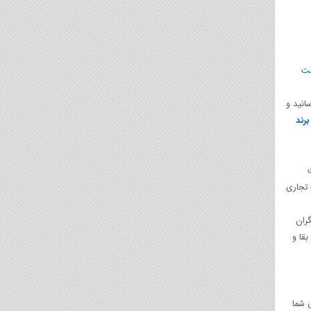
مت
انید و
برند
تجاری
گران
بقا و
 شما