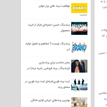
ا به
موفقیت برند های برتر جهان
النفع را جزء
برندینگ حسی؛ تجربه‌ای فراتر از خرید
ولات
محصول
 که
برندینگ چیست؟ مفاهیم و اصول اولیه
آن
به حبس
زمان مناسب برای برندسازی
(برندینگ_برند فروشی_خرید برند) در
ایران
ثبت برند فوری|مراحل ثبت برند فوری در
مشاور برند
 عکاسی
ند
بهترین برندهای ایرانی لوازم خانگی
.