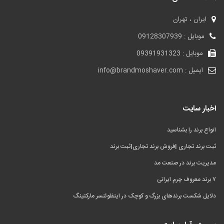
ایران ، تهران
موبایل : 09128307939
موبایل : 09391931323
ایمیل : info@brandmoshaver.com
اخبار سایت
انواع برند را بشناسید
ثبت برند تجاری |فروش برند تجاری|ثبت برند
مدیریت برند در صنعت مد
۷ برند معروف چرم ایرانی
دلایل شکست برندهای بزرگ و کوچک در اینفلوئنسر مارکتینگ