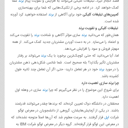
قصد انجام گیرد، تبلیغات کلیکی می‌تواند به افزایش و تقویت پیام
برند
شما
کمک خواهد کرد. در ادامه برخی از تکنیک‌هایی که شما برای بهینه‌سازی
کمپین‌های تبلیغات کلیکی
خود برای آگاهی از
برند
استفاده خواهید کرد آورده
شده است.
تبلیغات کلیکی و تقویت برند
همان‌طور که می‌دانید
برند
سازی مؤثر آگاهی و شناخت
برند
را تقویت می‌کند
و اعتماد را می‌سازد. در به دست آوردن مشتریان جدید کمک می‌کند. از همه
مهم‌تر فروش و سود را افزایش می‌دهد.
اما، آیا می‌دانید که حتی کوچک‌ترین برخورد با یک
برند
می‌تواند بر رفتار
مشتریان تأثیر بگذارد؟ بله صحیح است. شما شانس شکل‌دهی ذهن مشتریان
را در مورد
برند
خود در هر تعامل دارید- حتی اگر آن تعامل چند ثانیه طول
کشیده باشد.
چرا برند سازی اهمیت دارد
برای شروع این موضوع را در نظر می‌گیریم که چرا
برند
سازی در وهله اول
اهمیت دارد.
محققان در دانشگاه دوک تعیین کرده‌اند که برندها چقدر می‌توانند قدرتمند
باشند. در یکی از آزمایش‌هایشان، گروهی از دانشجویان در معرض لوگو
شرکت
اپل
قرار گرفتند. به سرعت معلوم شد که آن‌ها اصلاً متوجه نشده‌اند که
در معرض این لوگو قرار گرفته‌اند. گروه دیگر در معرض لوگو شرکت IBM به