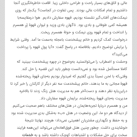
عالی و اتاق‌های بسیار راحت و طراحی داخلی زیبا. اقامت خاطره‌انگیزی آنجا
داشتیم و تمام امکانات عالی بودند. پس تفاوت در کجاست؟ یک‌بار که روی
نیمکت‌های آفتاب‌گیر نشسته بودیم، قهوه سفارش دادیم. هوا درمقایسه‌با
همیشه کمی طوفانی و بادی بود. ناگهان بادی وزید و لیوان قهوۀ پُرِ همسرم
را انداخت و تمام قهوه روی نیمکت و حولۀ همسرم ریخت.
درخواست کمک کردیم و خانم پیشخدمت باعجله به‌سمت ما آمد. وقتی شرایط
را برایش توضیح دادیم، بلافاصله در پاسخ گفت: «آیا پول قهوه را پرداخت
می‌کنید؟»
وحشت و اضطراب را می‌توانستید به‌وضوح در چهره پیشخدمت ببینید که
کاملا مستأصل شده بود و نمی‌دانست چطور باید این قضیه را حل کند.
وقتی‌که با لحن نسبتاً بدی گفتیم که امیدوار بودیم به‌جای قهوۀ ریخته‌شده
قهوۀ مجانی به ما بدهند، خانم پیشخدمت سه نفر دیگر از کارکنان را خبر کرد تا
دراین‌باره نظر دهند و دست‌آخر هم به مدیریت هتل زنگ زدند تا بالاخره
مدیریت به‌جای قهوۀ ریخته‌شده، برایمان قهوه سفارش داد.
من و همسرم دربارۀ تجربه‌هایمان در هتل‌های مختلف باهم صحبت می‌کنیم.
از دیدگاه هر دوِ ما، این وضعیت در هتل «ب» به‌شکل بدی مدیریت‌ شده بود
و به حفظ و نگهداری مشتریان اهمیتی نمی‌داد؛ هرچند نهایتا نتیجۀ
خوشایندی داشت. چطور چنین هتل فوق‌العاده‌ای می‌تواند این‌همه فرایند
سخت برای حل مشکلات و اشتباهات کوچک داشته باشد و به
خدمات