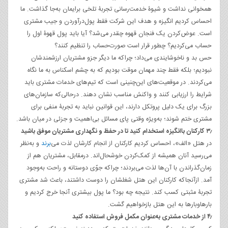
همخوانی نداشت و شیوۀ خدمت‌رسانی تجربۀ تلخی برایمان به‌جا گذاشت. ما
احساس کردیم انگیزه و هدف این شرکت فقط پول‌درآوردن و جیب مشتری
است. عوض‌کردن یک فنجان قهوه چقدر می‌شد؟ آیا باید پول قهوۀ اول را
حساب می‌کردیم؟ چطور قرار است صورت‌حساب را تنظیم کنند؟
حس بد و ناخوشایندی می‌داد؛ چراکه ما دیگر جزو مشتریان ارزشمندشان
نبودیم؛ بلکه فقط چند مهمان موقت بودیم که به چشم اسکناس به ما نگاه
می‌کردند. در موقعیت‌های این‌چنینی است که تیم‌های خدمات مشتری باید
شرایط را ارزیابی کنند و واکنش مناسب نشان دهند. درحالی‌که سازمان‌های
بزرگ برای یک دلیل پروتکل دارند، این قوانین نباید به تجربۀ منفی برای
مشتری ختم شوند؛ به‌ویژه وقتی پای مسائل بی‌اهمیت و جزئی در میان باشد.
۳٫ کارکنان باانگیزه استخدام کنید تا در حفظ و نگهداری مشتریان موفق باشید
در هتل «الف»، احساس کردیم کارکنان از انجام کارشان لذت می‌
برند
و به‌نظر
می‌رسید آنان همیشه از کمک‌کردن خوشحال‌اند. درمقابل، مشتریان هم از
زمان‌گذراندن با آن‌ها لذت می‌بردند؛ چراکه جوّی دوستانه و راحت به‌وجود
آمد. ازآنجاکه کارکنان این هتل شغلشان را دوست داشتند، باعث شد مشتری
تجربۀ مثبتی کسب کند. نتیجه چه بود؟ ما پول بیشتری آنجا خرج کردیم و
بارها‌و‌بارها به این هتل بازخواهیم گشت.
۴٫ از خدمات مشتری به‌عنوان مکمل فروش استفاده کنید