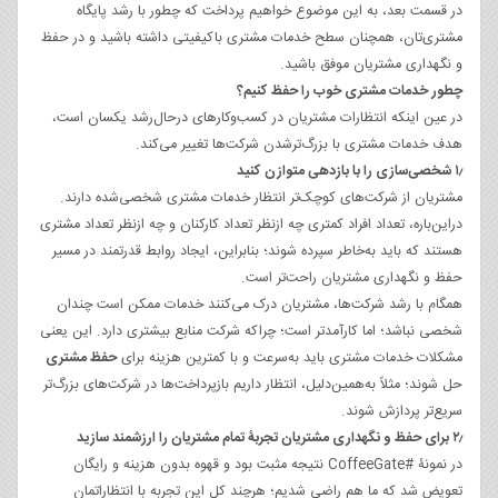
در قسمت بعد، به این موضوع خواهیم پرداخت که چطور با رشد پایگاه
مشتری‌تان، همچنان سطح خدمات مشتری باکیفیتی داشته باشید و در حفظ
و نگهداری مشتریان موفق باشید.
چطور خدمات مشتری خوب را حفظ کنیم؟
در عین اینکه انتظارات مشتریان در کسب‌وکارهای در‌حال‌رشد یکسان است،
هدف خدمات مشتری با بزرگ‌ترشدن شرکت‌ها تغییر می‌کند.
۱٫ شخصی‌سازی را با بازدهی متوازن کنید
مشتریان از شرکت‌های کوچک‌تر انتظار خدمات مشتری شخصی‌شده دارند.
در‌این‌‌باره، تعداد افراد کمتری چه ازنظر تعداد کارکنان و چه ازنظر تعداد مشتری
هستند که باید به‌خاطر سپرده شوند؛ بنابراین، ایجاد روابط قدرتمند در مسیر
حفظ و نگهداری مشتریان راحت‌تر است.
همگام با رشد شرکت‌ها، مشتریان درک می‌کنند خدمات ممکن است چندان
شخصی نباشد؛ اما کارآمدتر است؛ چراکه شرکت منابع بیشتری دارد. این یعنی
مشکلات خدمات مشتری باید به‌سرعت و با کمترین هزینه برای
حفظ مشتری
حل شوند؛ مثلاً به‌همین‌دلیل، انتظار داریم بازپرداخت‌ها در شرکت‌های بزرگ‌تر
سریع‌تر پردازش شوند.
۲٫ برای حفظ و نگهداری مشتریان تجربۀ تمام مشتریان را ارزشمند سازید
در نمونۀ #CoffeeGate نتیجه مثبت بود و قهوه بدون هزینه و رایگان
تعویض شد که ما هم راضی شدیم؛ هرچند کل این تجربه با انتظاراتمان