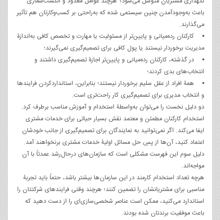
نگهداری مشتریان متوسل می‌شود؟ هرچند عوامل معدود و انگشت‌شماری
باعث به‌وجود‌آمدن چنین سیستمی شده که به‌راحتی بر کسب‌وکارتان هم تأثیر
می‌گذارند.
کارکنان رده‌میانی و پایین‌تر از مسئولیت یا مهارت و تخصص کافی به‌اندازۀ
مدیریت برخوردار نیستند یا پول کافی برای تصمیم‌گیری نمی‌گیرند؛
در گذشته، کارکنان رده‌میانی و پایین‌تر اجازۀ تصمیم‌گیری داشتند و
انتخاب‌های بدی کردند؛
همۀ افراد از عقل سلیم برخوردار نیستند؛ بنابراین، استانداردکردن فرایندها
و انتخاب مدیری برای تصمیم‌گیری کار راحت‌تری است.
دو دلیل نخست را می‌توان به‌واسطۀ استخدام و آموزش مناسب برطرف کرد.
استخدام کارکنان مطمئن و معتمد نقش بسیار حیاتی برای خدمات مشتری
ایفا می‌کند. اگر نمی‌توانید به نمایندگان برای تصمیم‌گیری از جانب خودشان
اعتماد کنید، آن‌ها از پسِ حل مسائل اولیۀ خدمات مشتری برنخواهند آمد.
دلیل سوم این فهرست مشکلی است که سازمان‌های در‌حال‌رشد عمدتاً با آن
مواجه‌اند.
هرچه تعداد استخدام کارمند در این سازمان‌ها بیشتر باشد، حتماً باید تجربۀ
مناسبی برای مشتریانشان را تضمین کنند؛ هرچند وقتی فرایندهای شرکتتان را
استاندارد می‌کنید، ممکن است عناصر شخصی‌سازی‌ای را از دست دهید که
باعث موفقیت برندتان شده بودند.