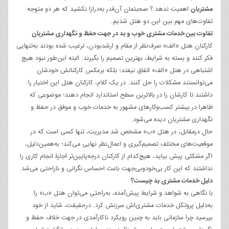
مشتریان
اهمیت ندهد ؟ صحبتمان آن‌قدر به‌درازا نکشید که هر دو متوجه
تفاوت‌های مهم بین این دو هتل شدیم.
تفاوت بین خدمات مشتری خوب و بد در جهت حفظ و نگهداری مشتریان
کارکنان هتل «الف» صرف‌نظر از مقام و ارشدبودن، ترغیب شده بودند به‌تنهایی
فکر کنند و بسته به شرایط، بهترین تصمیم را بگیرند. البته این‌طور نبود هیچ
اشتباهی در هتل «الف» اتفاق نیفتد؛ بلکه برعکس کارکنانش خودشان
می‌توانستند مشکلات را حل کنند. در یک ‌کلام، کارکنان هتل این اختیار را
داشتند تا کارشان را در بالاترین سطح استاندارد انجام دهند؛ موضوعی که
ظاهرا در بیشتر کسب‌وکارهای مشهور به خدمات خوب و موفق در حفظ و
نگهداری مشتریان دیده می‌شود.
حال درمقابل، در هتل «ب» مشخص شد مدیریت، تنها کسی است که در
موقعیت‌های مختلف تصمیم‌گیری و اعمال‌نظر نهایی می‌کند؛ به‌همین‌دلیل،
اگر مشکلی پیش بیاید، هیچ‌کدام از کارکنان درجه‌پایین‌تر اجازۀ انجام کاری را
نداشتند که این کار بی‌خودو‌بی‌جهت باعث احساس نگرانی و ناراحتی می‌شد.
دلیل خدمات مشتری بد چیست؟
با نگاهی به شواهد و شرایط پیش‌آمده، به‌راحتی می‌توان هتل «ب» را
به‌دلیل پروتکل خدمات مشتری‌اش سرزنش کرد. درحقیقت، شاید از خود
بپرسید چرا سازمانی باید به چنین رویکرد ناکارآمدی در جهت خلاف حفظ و