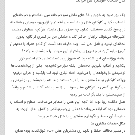
مدل صبحانۀ خوشمزه سرو می‌کند.
یک روز صبح به خوردن غذاهای داخل منو صبحانه میل نداشتم و صبحانه‌ای
انتخاب نکردم. کارکنان هتل را به اسم می‌شناختیم؛ ازاین‌رو، دیمیتری بلافاصله
در پاسخ گفت: «مشکلی ندارد. چه چیزی میل دارید؟ هرآنچه سفارش دهید،
آشپزخانه می‌تواند برایتان حاضر کند.» مشکل من در کسری از ثانیه بدون
لحظه‌ای تردید و تأمل حل شد. چند دقیقه بعد تُست آواکادو همراه با تخم‌مرغ
آب‌پز برایم آوردند. چه چیزی بیشتر از این مهمان را خوشحال می‌کند؟
برنامۀ روزانه‌مان این شده بود که هرروز روی نیمکت‌های کنار استخر دراز
بکشیم و آفتاب بگیریم. به‌محض اینکه دراز می‌کشیدیم، یکی از پیشخدمت‌ها
نوشیدنی دل‌خواهمان را می‌آورد. اصلا نیازی نبود لب بازکنیم و حرفی بزنیم؛
چراکه کارکنان برنامۀ معمول ما را می‌دانستند و ما هم با خوشحالی نوشیدنی را
می‌گرفتیم. گاهی با کارکنان هتل حرف می‌زدیم و باهم آشنا می‌شدیم و واقعاً
از هم‌صحبتی با یکدیگر لذت می‌بردیم.
هتل «الف» زیبا بود؛ اما آنچه این هتل را متمایز می‌ساخت، سطح و استاندارد
خدماتی بود که ارائه می‌داد؛ خدماتی بی‌عیب‌و‌نقص و کامل. حال نوبت به
مقایسۀ آن حفظ و نگهداری مشتریان با هتل «ب» می‌رسد.
مثال خدمات مشتری بد
در مسیر مخالف حفظ و نگهداری مشتریان هتل «ب» فوق‌العاده بود؛ غذای