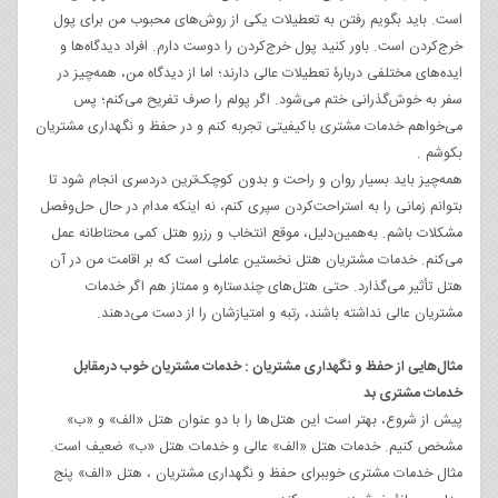
است. باید بگویم رفتن به تعطیلات یکی از روش‌های محبوب من برای پول
خرج‌کردن است. باور کنید پول خرج‌کردن را دوست دارم. افراد دیدگاه‌ها و
ایده‌های مختلفی دربارۀ تعطیلات عالی دارند؛ اما از دیدگاه من، همه‌چیز در
سفر به خوش‌گذرانی ختم می‌شود. اگر پولم را صرف تفریح می‌کنم؛ پس
می‌خواهم خدمات مشتری باکیفیتی تجربه کنم و در حفظ و نگهداری مشتریان
بکوشم .
همه‌چیز باید بسیار روان و راحت و بدون کوچک‌ترین دردسری انجام شود تا
بتوانم زمانی را به استراحت‌کردن سپری کنم، نه اینکه مدام در حال حل‌وفصل
مشکلات باشم. به‌همین‌دلیل، موقع انتخاب و رزرو هتل کمی محتاطانه عمل
می‌کنم. خدمات مشتریان هتل نخستین عاملی است که بر اقامت من در آن
هتل تأثیر می‌گذارد. حتی هتل‌های چندستاره و ممتاز هم اگر خدمات
مشتریان عالی نداشته باشند، رتبه و امتیازشان را از دست می‌دهند.
مثال‌هایی از حفظ و نگهداری مشتریان : خدمات مشتریان خوب درمقابل
خدمات مشتری بد
پیش از شروع، بهتر است این هتل‌ها را با دو عنوان هتل «الف» و «ب»
مشخص کنیم. خدمات هتل «الف» عالی و خدمات هتل «ب» ضعیف است.
مثال خدمات مشتری خوببرای حفظ و نگهداری مشتریان ، هتل «الف» پنج