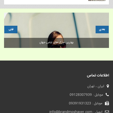
بعدی
قبلی
 موفق
بهترین مارک های لباس جهان
اطلاعات تماس
ایران ، تهران
موبایل : 09128307939
موبایل : 09391931323
ایمیل : info@brandmoshaver.com