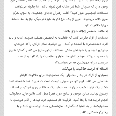
برای ایجاد تغییرات بزرگ و معنی‌دار را از قبل در اختیار داشته‌اند. احتمال این
وجود دارد که سازمان شما نیز مشابه این نمونه باشد. اما چگونه می‌توانید
مشکلات اینچنینی عبور کنید؟ اغلب رهبران به‌جای جامعیت، به سوی تمرکز
سوق داده می‌‌‌شوند. تغییر از یک طرز فکر به طرز فکر دیگر، نیاز به سه افسانه
دربارۀ خلاقیت دارد:
افسانه ۱: همه می‌توانند خلاق باشند
بسیاری از افراد فکر می‌کنند که خلاقیت به تخصص عمیقی نیازمند است و باید
افراد «متخصص» را استخدام کنند. این فیلترها تمام افرادی را که دورنمای
جدیدی دارند و به خودشان متکی هستند، از دور خارج می‌کند و گسترۀ نتایج
را محدود می‌کند. موانع نقش‌ها، اعتبار و صلاحیت را بشکنید و از همه
بپرسید: «برای بهترشدن چه می‌خواهید؟»
افسانه ۲: فرایند، خلاقیت را می‌کشد
بسیاری از افراد، فرایند را به‌عنوان یک محدودیت برای خلاقیت کارکنان
شناسایی می‌کنند. این تنها در صورتی درست است که فرایند شما شکسته شده
باشد. یک فرایند خوب می‌تواند به عنوان یک حفاظ برای روشن‌کردن اهداف
(جدول زمانی، منابع موجود و نتایج مورد نظر) عمل کند. بااین‌حال، «چگونگی
انجام فرایندها» را رها کنید. ظرفیت کار مستقیم فرد، تیم‌ها را قادر می‌سازد تا
مسئولیت‌ها را به اشتراک بگذارند، سازماندهی کنند، ایده‌ خلق کنند و با
یکدیگر همکاری کنند.