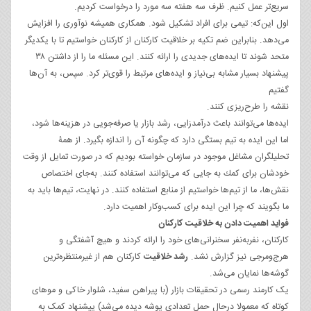
سریع‌تر عمل کنیم. ظرف سه هفته سه مورد را درخواست کردیم.
اول این‌که: تیمی برای افراد تشکیل شود. همکاری همیشه نوآوری را افزایش
می‌دهد. بنابراین ضم تکیه بر خلاقیت کارکنان از کارکنان خواستیم تا با یکدیگر
متحد شوند تا ایده‌های جدیدی را ارائه کنند. این مسئله ما را از داشتن ۳۸
پیشنهاد بسیار مشابه بی‌نیاز و ایده‌های مرتبط را قوی‌تر کرد. سپس، به آن‌ها
گفتیم
نقشه را طرح‌ریزی کنند.
ایده‌ها می‌توانند باعث درآمدزایی، رشد بازار یا صرفه‌جویی در هزینه‌ها شود،
اما این ایده به تیم بستگی دارد که چگونه آن را اندازه بگیرد. از همۀ
تحلیلگران مشاغل موجود در سازمان خواسته بودیم كه در صورت تمایل از وقت
خودشان برای كمك به جایی كه می‌توانند استفاده كنند. به‌جای اختصاص
نقش‌ها، ما از تیم‌ها خواستیم از منابع استفاده کنند. در نهایت، تیم‌ها باید به
ما بگویند که چرا این ایده برای کسب‌وکار اهمیت دارد.
فواید اهمیت دادن به خلاقیت کارکنان
کارکنان، نفر‌به‌نفر سخنرانی‌های خود را ارائه کردند و هیچ آشفتگی و
هرج‌ومرجی نیز گزارش نشد.
رشد خلاقیت
کارکنان هم از غیرمنتظره‌ترین
گوشه‌ها نمایان می‌شد.
یک کارمند رسمی در تحقیقات بازار (با پیراهن سفید، شلوار خاکی و موهای
کوتاه که معمولا درحال حمل تعدادی پوشه‌ دیده می‌شد) پیشنهاد کمک به