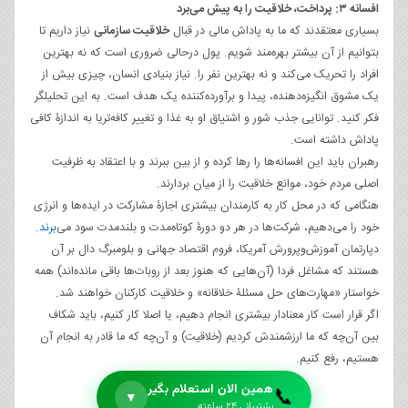
افسانه ۳: پرداخت، خلاقیت را به پیش می‌برد
بسیاری معتقدند که ما به پاداش مالی در قبال
خلاقیت سازمانی
نیاز داریم تا
بتوانیم از آن بیشتر بهره‌مند شویم. پول درحالی ضروری است که نه بهترین
افراد را تحریک می‌کند و نه بهترین نفر را. نیاز بنیادی انسان، چیزی بیش از
یک مشوق انگیزه‌دهنده، پیدا و برآورده‌کننده یک هدف است. به این تحلیلگر
فکر کنید. توانایی جذب شور و اشتیاق او به غذا و تغییر کافه‌تریا به اندازۀ کافی
پاداش داشته است.
رهبران باید این افسانه‌ها را رها کرده و از بین ببرند و با اعتقاد به ظرفیت
اصلی مردم خود، موانع خلاقیت را از میان بردارند.
هنگامی که در محل کار به کارمندان بیشتری اجازۀ مشارکت در ایده‌ها و انرژی
خود را می‌دهیم، شرکت‌ها در هر دو دورۀ کوتاه‌مدت و بلندمدت سود می‌
برند
.
دپارتمان آموزش‌وپرورش آمریکا، فروم اقتصاد جهانی و بلومبرگ دال بر آن
هستند که مشاغل فردا (آن‌هایی که هنوز بعد از روبات‌ها باقی مانده‌اند) همه
خواستار «مهارت‌های حل مسئلۀ خلاقانه» و خلاقیت کارکنان خواهند شد.
اگر قرار است کار معنا‌دار بیشتری انجام دهیم، یا اصلا کار کنیم، باید شکاف
بین آن‌چه که ما ارزشمندش کردیم (خلاقیت) و آن‌چه که ما قادر به انجام آن
هستیم، رفع کنیم.
همین الان استعلام بگیر
📞
▼
پشتیبانی ۲۴ ساعته