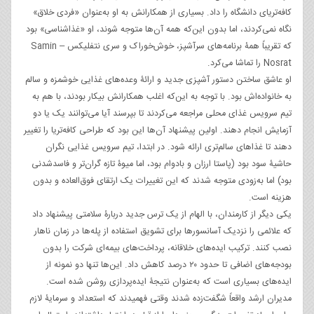
کافه‌تریای دانشگاه را داد. بسیاری از همکارانش به او به‌عنوان «فردی خلاق»
نگاه نمی‌کردند، اما بدون این‌که همه آن‌ها متوجه شوند، او «غذاشناسی» بود
که تقریباً همۀ برنامه‌های سرآشپز، خوش‌خوراک و سری نتفلیکس Samin –
Nosrat را تماشا می‌کرد.
او عاشق ساختن دستور آشپزی جدید و ارائۀ وعده‌های غذایی خوشمزه و سالم
به خانواده‌اش بود. با توجه به این‌که اغلب همکارانش بیکار بودند، با هم به
تیم سرویس غذای محلی مراجعه می‌کردند تا بپرسند آیا می‌توانند یک یا دو
آزمایش انجام دهند. اولین پیشنهاد آن‌ها این بود که طراحی کافه‌تریا را تغییر
دهند تا غذاهای سالم‌تری ارائه شود. در ابتدا، تیم سرویس غذایی نگران
حاشیۀ سود بود (پاستا ارزان و بادوام بود، اما میوۀ تازه گران‌تر و فاسدشدنی
بود) اما به‌زودی متوجه شدند که این تغییرات یک ارتقای فوق‌العاده و بدون
هزینه است.
یکی دیگر از کارمندان، با الهام از یک ترس جدید دربارۀ سلامتی پیشنهاد داد
که علائمی را نزدیک آسانسورها برای تشویق استفاده از پله‌ها در زمان ناهار
نصب کنند. ترکیب ایده‌های خلاقانه، پرداخت‌های بیمه‌ای شرکت را بدون
بودجه‌های اضافی تا حدود ۲۰ درصد کاهش داد. این‌ها تنها دو نمونه از
ایده‌های بسیاری است که به‌عنوان نتیجۀ ایده‌پردازی روشن شده‌ است.
مدیران ارشد واقعاً شگفت‌زده شدند وقتی فهمیدند که استعداد و سرمایۀ لازم