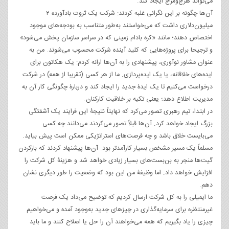
می‌تواند هرج‌ومرج ایجاد کند.
آن‌ها چگونه بر این نگرانی غلبه کردند: شرکت یک ثروت بادآورده ۲
میلیون‌دلاری داشت که می‌خواستند به‌طور متناسب به بودجه‌های موجود
اختصاص دهند؛ مانند «کره بادام زمینی که در سراسر سازمان پخش می‌شود»
و ترجیحا برای پروژه‌هایی که کلید آینده شرکت محسوب می‌شوند. من به
عنوان مشاور نوآوری، پیشنهادی را به آن‌ها ارائه کردم: یک هکاتون برای
ایده‌های خلاقانه، یا یک ایده‌پردازی. ما از هر کسی (تقریبا از همه) در شرکت
درخواست می‌کنیم تا یک ایدۀ جدید را ایجاد کند و دربارۀ چگونگی کار آن به
مدیریت اطلاع دهد؛ یعنی تکیه بر خلاقیت کارکنان.
در ابتدا، تیم رهبری تصور می‌کرد که نهایتاً نتیجۀ این فرایند یک آشفتگی
بزرگ ایجاد خواهد کرد. آن‌ها قبلاً تصور می‌کردند می‌دانند چه کسی
می‌بایست خلاق باشد و چه فرصت‌های استراتژیکی ممکن است پیش بیاید.
مسلماً یک مسیر مشخص بسیار کارآمدتر بود. آن‌ها پیشنهاد ‌کردند که بازکردن
گیت‌ها منجر به بن‌بست‌های بسیار زیادی خواهد شد و هزینۀ کل شرکت را
افزایش خواهد داد. اما وظیفۀ من این بود که وضعیت را طور دیگری نشان
دهم.
ما ایمیلی را به کل شرکت ارسال کردیم که توضیح می‌داد یک فرصت
غیرمنتظره برای سرمایه‌گذاری در چیزهای جدید به‌وجود آمده و می‌خواهیم
چیزی را یاد بگیریم که همه می‌خواهند آن را حل یا اصلاح کنند و ما باید